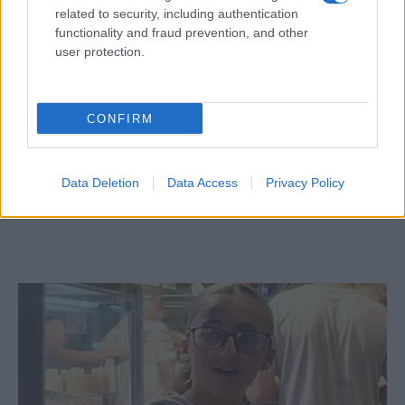
related to security, including authentication
functionality and fraud prevention, and other
user protection.
a „lepra továbbra is jelen van”.
CONFIRM
Benjamin Griveaux kormányszóvivő erős jogi
következményeket ígért az antiszemitizmus
ellen.
Data Deletion
Data Access
Privacy Policy