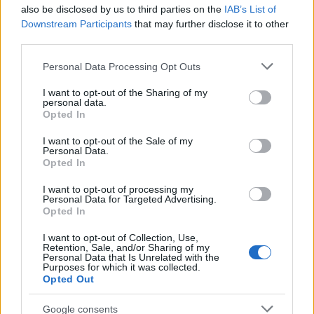
hatalomhoz kötik, szemükre
also be disclosed by us to third parties on the
IAB’s List of
Downstream Participants
that may further disclose it to other
hányva a közösségi összetartást”.
third parties.
Please note that this website/app uses one or more Google
Personal Data Processing Opt Outs
services and may gather and store information including but
A kedden nyilvánosságra hozott hivatalos
not limited to your visit or usage behaviour. You may click to
I want to opt-out of the Sharing of my
adatok szerint
personal data.
grant or deny consent to Google and its third-party tags to
Opted In
use your data for below specified purposes in below Google
consent section.
I want to opt-out of the Sale of my
Personal Data.
a muzulmánok elleni incidensek
Opted In
száma tavaly mintegy száz volt,
I want to opt-out of processing my
amely a legalacsonyabb szint
Personal Data for Targeted Advertising.
Opted In
2010 óta.
I want to opt-out of Collection, Use,
Retention, Sale, and/or Sharing of my
Personal Data that Is Unrelated with the
Purposes for which it was collected.
Az antiszemita és iszlamofób incidenseken
Opted Out
kívül a rasszista és idegengyűlölő
Google consents