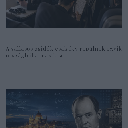
A vallásos zsidók csak így repülnek egyik
országból a másikba