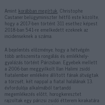
Amint
korábban megírtuk
, Christophe
Castaner belügyminiszter hétfő este közölte,
hogy a 2017-ben történt 311 esethez képest
2018-ban 541-re emelkedett ezeknek az
incidenseknek a száma.
A bejelentés előzménye, hogy a hétvégén
több antiszemita rongálás és emlékhely-
gyalázás történt Párizsban. Egyebek mellett
a 2006-ban meggyilkolt Ilan Halimi zsidó
fiatalember emlékére állított fának átvágtak
a törzsét, két nappal a fiatal halálának 13.
évfordulója alkalmából tartandó
megemlékezés előtt, horogkeresztet
rajzoltak egy párizsi zsidó étterem kirakatára