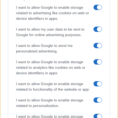
cselekmények száma 4,2 százalékkal 493-ra
csökkent tavaly az előző évhez képest. A
I want to allow Google to enable storage
related to advertising like cookies on web or
2017-es évben még ennél is jelentősebb,
device identifiers in apps.
mintegy 15 százalékos volt a csökkenés.
I want to allow my user data to be sent to
Google for online advertising purposes.
Francis Kalifat, a franciaországi zsidó
szervezetek elnöke (CRIF) nemzeti megoldást
I want to allow Google to send me
sürgetett a zsidók elleni gyűlölködés
personalized advertising.
mindennapossá válása miatt. Joel Mergui, a
I want to allow Google to enable storage
franciaországi izraelita konzisztórium elnöke
related to analytics like cookies on web or
pedig úgy látja, hogy a gyűlöletkeltő
device identifiers in apps.
hangulat egyre jobban kitapintható az
I want to allow Google to enable storage
országban. Jean Veil ügyvéd, Simone Veil fia
related to functionality of the website or app.
arra hívta fel a figyelmet, hogy a második
világháború után senki nem merte az
I want to allow Google to enable storage
related to personalization.
antiszemitizmusát hangosan hirdetni, de
akkor is érezni lehetett, hogy
I want to allow Google to enable storage