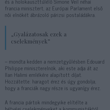
és a holokauszttúlélő Simone Veil néhai
francia minisztert, az Európai Parlament első
női elnökét ábrázoló párizsi postaládákra.
„Gyalázatosak ezek a
cselekmények”
– mondta kedden a nemzetgyűlésben Edouard
Philippe miniszterelnök, aki este adja át az
Ilan Halimi emlékére alapított díjat.
Hozzátette: haragot érez és úgy gondolja,
hogy a franciák nagy része is ugyanígy érez.
A francia pártok mindegyike elítélte a
hétvégi cselekményeket a kommunistáktól