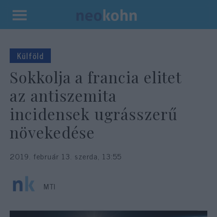
Kilépés
a
tartalomba
Külföld
Sokkolja a francia elitet
az antiszemita
incidensek ugrásszerű
növekedése
2019. február 13. szerda, 13:55
MTI