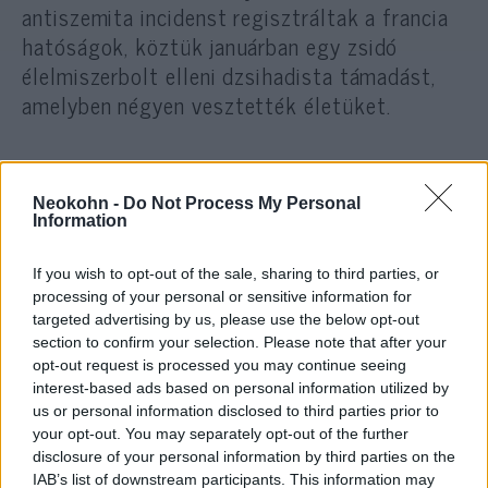
antiszemita incidenst regisztráltak a francia
hatóságok, köztük januárban egy zsidó
élelmiszerbolt elleni dzsihadista támadást,
amelyben négyen vesztették életüket.
A 2017-es évről tavaly májusban az Emberi
jogok nemzeti bizottsága által közzétett
Neokohn -
Do Not Process My Personal
jelentés szerint
Information
If you wish to opt-out of the sale, sharing to third parties, or
processing of your personal or sensitive information for
„a zsidók az egyik olyan
targeted advertising by us, please use the below opt-out
kisebbség, amelyek továbbra is a
section to confirm your selection. Please note that after your
opt-out request is processed you may continue seeing
legelfogadottabb a közvélemény
interest-based ads based on personal information utilized by
által, a hagyományos antiszemita
us or personal information disclosed to third parties prior to
előítéletek továbbélése ellenére,
your opt-out. You may separately opt-out of the further
disclosure of your personal information by third parties on the
amelyek a zsidókat a pénzhez, a
IAB’s list of downstream participants. This information may