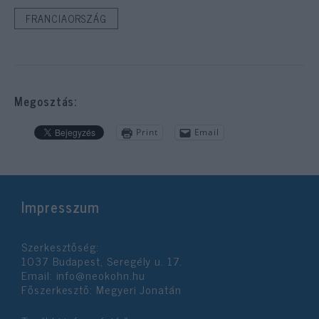
FRANCIAORSZÁG
Megosztás:
Print
Email
Impresszum
Szerkesztőség:
1037 Budapest, Seregély u. 17.
Email:
info@neokohn.hu
Főszerkesztő: Megyeri Jonatán