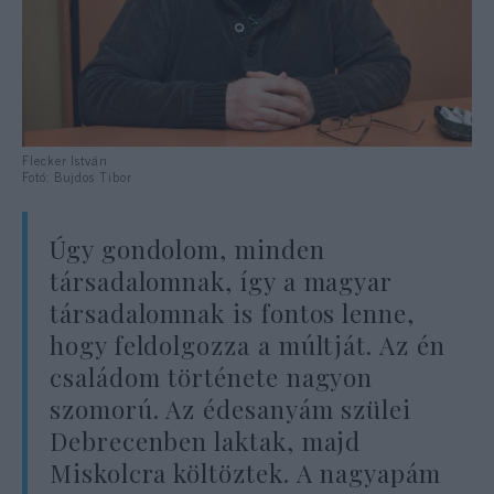
Flecker István
Fotó: Bujdos Tibor
Úgy gondolom, minden
társadalomnak, így a magyar
társadalomnak is fontos lenne,
hogy feldolgozza a múltját. Az én
családom története nagyon
szomorú. Az édesanyám szülei
Debrecenben laktak, majd
Miskolcra költöztek. A nagyapám