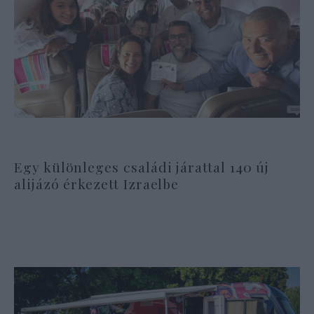
Egy különleges családi járattal 140 új
alijázó érkezett Izraelbe