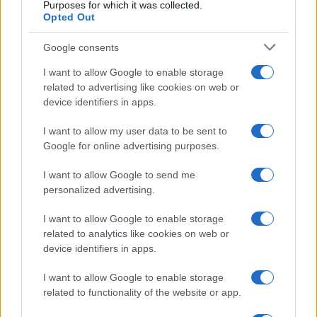
Purposes for which it was collected.
unokatestvérével találkozott csak az
Opted Out
édesanyám, aki aztán kiment az USA-ba.
Google consents
Azonban annyira nyomasztották az átélt
borzalmak, hogy öngyilkos lett. Az
I want to allow Google to enable storage
édesanyám viszont a miskolci zsidó kórházba
related to advertising like cookies on web or
device identifiers in apps.
került, itt táplálták föl azokat, akik
visszatértek. Amikor meggyógyult, a kórház
I want to allow my user data to be sent to
ápolónője lett, és itt ismerkedett meg
Google for online advertising purposes.
édesapámmal.
I want to allow Google to send me
personalized advertising.
Így meséli István azokról a borzalmakról
I want to allow Google to enable storage
amiket ő is csak családtagjaitól hallott, de
related to analytics like cookies on web or
úgy érzi ő sem szabadulhat a borzalmak
device identifiers in apps.
okozta érzelmi hatástól. Édesanyja után apja
I want to allow Google to enable storage
történetével folytatja.
related to functionality of the website or app.