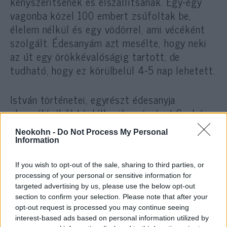
kényszerítsenek és elszállítsanak. Egy-egy
vagonba közel 100 embert zsúfoltak be,
élelem nélkül és egy vödörrel, ami vécéként
szolgált. Édesanyám azt mesélte, hogy neki
az út egy örökkévalóságig tartott, de
tudható, hogy ez körülbelül 4-5 nap lehetett.
István történetei, egyrészt édesanyja
elmeséléséből táplálkozik, másrészt Szabó
Tünde Judit történész-levéltáros kutatásaira
Neokohn -
Do Not Process My Personal
támaszkodik, aki a miskolci zsidóság
Information
történetét dolgozta fel.
If you wish to opt-out of the sale, sharing to third parties, or
processing of your personal or sensitive information for
targeted advertising by us, please use the below opt-out
Édesanyámat Auschwitzba vitték.
section to confirm your selection. Please note that after your
Úgy történt minden, ahogy a
opt-out request is processed you may continue seeing
interest-based ads based on personal information utilized by
filmekben is látni. Az embereket