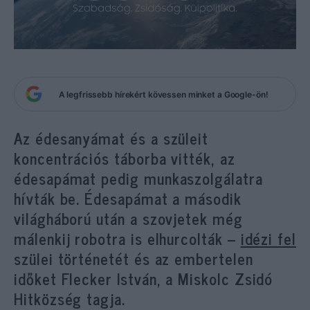
A legfrissebb hírekért kövessen minket a Google-ön!
Az édesanyámat és a szüleit
koncentrációs táborba vitték, az
édesapámat pedig munkaszolgálatra
hívták be. Édesapámat a második
világháború után a szovjetek még
málenkij robotra is elhurcolták –
idézi fel
szülei történetét és az embertelen
időket Flecker István, a Miskolc Zsidó
Hitközség tagja.