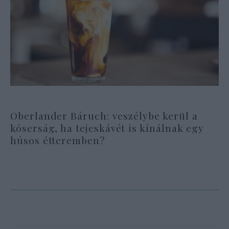
Oberlander Báruch: veszélybe kerül a
kóserság, ha tejeskávét is kínálnak egy
húsos étteremben?