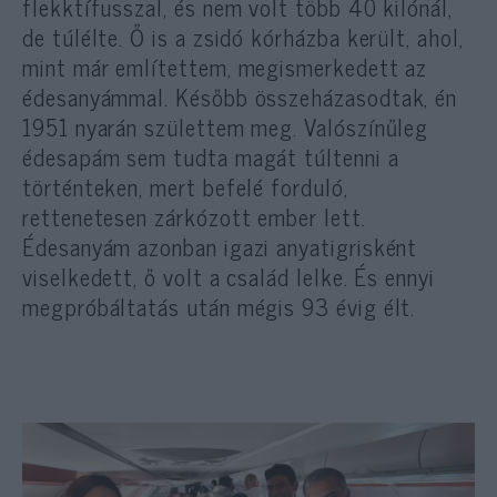
flekktífusszal, és nem volt több 40 kilónál,
de túlélte. Ő is a zsidó kórházba került, ahol,
mint már említettem, megismerkedett az
édesanyámmal. Később összeházasodtak, én
1951 nyarán születtem meg. Valószínűleg
édesapám sem tudta magát túltenni a
történteken, mert befelé forduló,
rettenetesen zárkózott ember lett.
Édesanyám azonban igazi anyatigrisként
viselkedett, ő volt a család lelke. És ennyi
megpróbáltatás után mégis 93 évig élt.