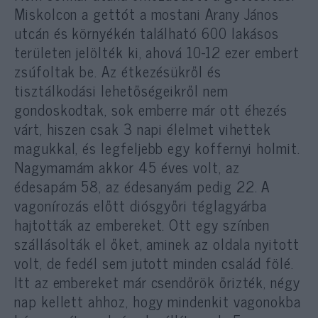
Miskolcon a gettót a mostani Arany János
utcán és környékén található 600 lakásos
területen jelölték ki, ahová 10-12 ezer embert
zsúfoltak be. Az étkezésükről és
tisztálkodási lehetőségeikről nem
gondoskodtak, sok emberre már ott éhezés
várt, hiszen csak 3 napi élelmet vihettek
magukkal, és legfeljebb egy koffernyi holmit.
Nagymamám akkor 45 éves volt, az
édesapám 58, az édesanyám pedig 22. A
vagonírozás előtt diósgyőri téglagyárba
hajtották az embereket. Ott egy színben
szállásolták el őket, aminek az oldala nyitott
volt, de fedél sem jutott minden család fölé.
Itt az embereket már csendőrök őrizték, négy
nap kellett ahhoz, hogy mindenkit vagonokba