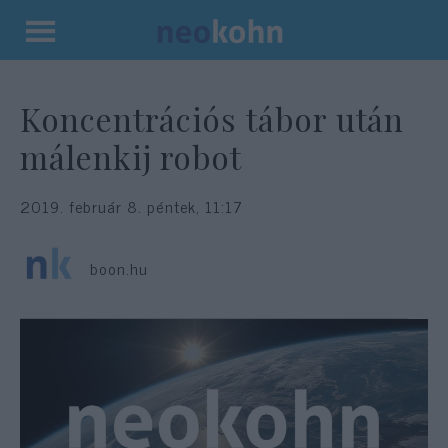
Kilépés
a
tartalomba
Koncentrációs tábor után
málenkij robot
2019. február 8. péntek, 11:17
boon.hu