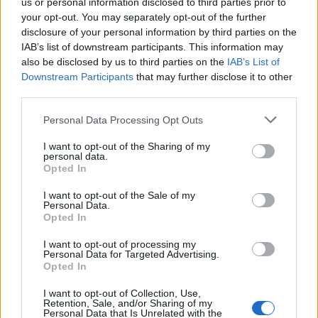
us or personal information disclosed to third parties prior to
szelektálni kezdték. Édesanyám
your opt-out. You may separately opt-out of the further
akkor látta utoljára a szüleit,
disclosure of your personal information by third parties on the
IAB’s list of downstream participants. This information may
mert szétválasztották őket. Fél
also be disclosed by us to third parties on the
IAB’s List of
évet töltött Auschwitz egyik
Downstream Participants
that may further disclose it to other
third parties.
barakkjában, majd Bergen-
Belsenbe vitték, ahol egy
Please note that this website/app uses one or more Google
Personal Data Processing Opt Outs
services and may gather and store information including but
műszergyárban dolgoztatták.
not limited to your visit or usage behaviour. You may click to
I want to opt-out of the Sharing of my
Innen pedig Dachauba került.
personal data.
grant or deny consent to Google and its third-party tags to
Opted In
Édesanyám itt szabadult föl.
use your data for below specified purposes in below Google
consent section.
I want to opt-out of the Sale of my
Personal Data.
Opted In
Amikor elvitték 58 kiló volt, amikor hazatért,
I want to opt-out of processing my
35. Sokan azért jöttek haza, mert
Personal Data for Targeted Advertising.
Opted In
reménykedtek, hogy viszontláthatják
szüleiket, rokonaikat. De később kiderült, a
I want to opt-out of Collection, Use,
Retention, Sale, and/or Sharing of my
nagyszüleimet elgázosították. Az egyik
Personal Data that Is Unrelated with the