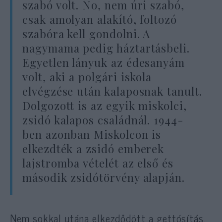
szabó volt. No, nem úri szabó,
csak amolyan alakító, foltozó
szabóra kell gondolni. A
nagymama pedig háztartásbeli.
Egyetlen lányuk az édesanyám
volt, aki a polgári iskola
elvégzése után kalaposnak tanult.
Dolgozott is az egyik miskolci,
zsidó kalapos családnál. 1944-
ben azonban Miskolcon is
elkezdték a zsidó emberek
lajstromba vételét az első és
második zsidótörvény alapján.
Nem sokkal utána elkezdődött a gettósítás.