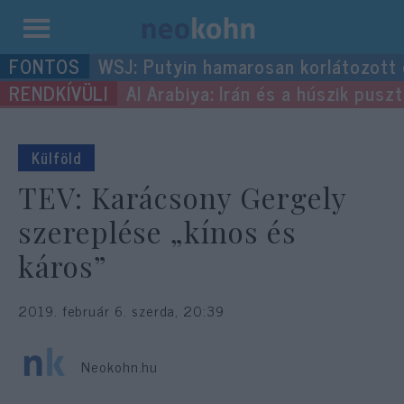
Kilépés
WSJ: Putyin hamarosan korlátozott
a
Al Arabiya: Irán és a húszik pus
tartalomba
Külföld
TEV: Karácsony Gergely
szereplése „kínos és
káros”
2019. február 6. szerda, 20:39
Neokohn.hu