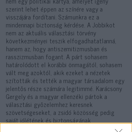
nem egy politikai kártya, amelyet igény
szerint lehet éppen az színére vagy a
visszájára fordítani. Számunkra ez a
mindennapi biztonság kérdése. A Jobbikot
nem az aktuális választási törvény
következményei teszik elfogadhatatlanná,
hanem az, hogy antiszemitizmusban és
rasszizmusban fogant. A párt sohasem
határolódott el korábbi önmagától, sohasem
vált meg azoktól, akik ezeket a nézetek
szították és tették a magyar társadalom egy
jelentős része számára legitimmé. Karácsony
Gergely és a magyar ellenzéki pártok a
választási győzelemhez keresnek
szövetségeseket, a zsidó közösség pedig
saját jólétének és biztonságának
garantálásához kell, hogy szövetségeseket