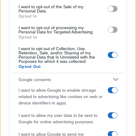
társadalom és különösen a saját szavazó
consent section.
táboruk felé is felelősséggel tartoznak. Nem
I want to opt-out of the Sale of my
Personal Data.
véletlen, hogy a Tett és Védelem Alapítvány
Opted In
megrendelésére, a Median Társadalom Kutató
I want to opt-out of processing my
Intézet közreműködésével készített kutatás
Personal Data for Targeted Advertising.
Opted In
eredményei azt a szomorú tendenciát
mutatják, hogy az elmúlt 3 évben az MSZP
I want to opt-out of Collection, Use,
Retention, Sale, and/or Sharing of my
szavazótáborában közel 20%-al növekedett
Personal Data that Is Unrelated with the
Purposes for which it was collected.
az antiszemita nézeteket vallók aránya”.
Opted Out
Google consents
I want to allow Google to enable storage
related to advertising like cookies on web or
device identifiers in apps.
I want to allow my user data to be sent to
Google for online advertising purposes.
I want to allow Google to send me