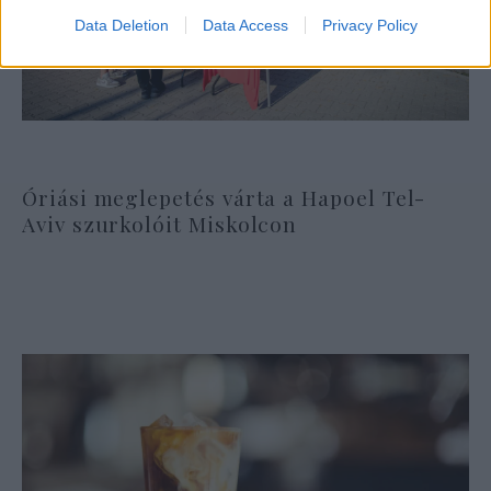
Data Deletion
Data Access
Privacy Policy
Óriási meglepetés várta a Hapoel Tel-
Aviv szurkolóit Miskolcon