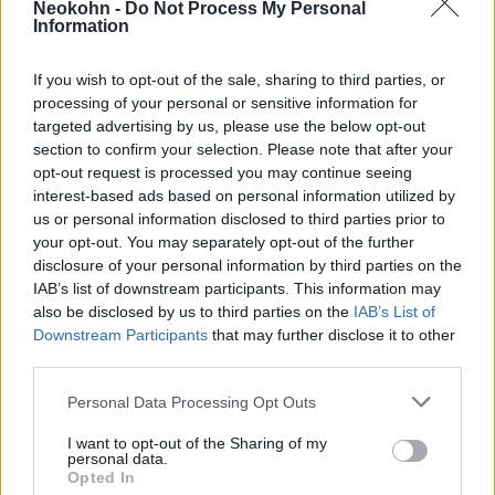
keressen”.
Neokohn -
Do Not Process My Personal
Information
Szalai Kálmán, a Tett és Védelem Alapítvány
If you wish to opt-out of the sale, sharing to third parties, or
titkára pedig a következő nyilatkozatot
processing of your personal or sensitive information for
targeted advertising by us, please use the below opt-out
fűzte hozzá: „A Jobbik jelenlegi két
section to confirm your selection. Please note that after your
társelnöke egy volt skinhead és egy zsidók
opt-out request is processed you may continue seeing
listázására agitáló antiszemita. Karácsony
interest-based ads based on personal information utilized by
Gergely meggondolatlan magyarázkodása,
us or personal information disclosed to third parties prior to
your opt-out. You may separately opt-out of the further
csakúgy mint a demokratikus ellenzék más
disclosure of your personal information by third parties on the
vezetőinek és véleményformálóinak kettős
IAB’s list of downstream participants. This information may
beszéde végtelenül kínos és káros, mert
also be disclosed by us to third parties on the
IAB’s List of
Downstream Participants
that may further disclose it to other
akarva akaratlanul olyan közszereplőket,
third parties.
nyilatkozatokat és nézeteket legitimálnak,
Please note that this website/app uses one or more Google
amelyek a történelem legsötétebb időszakait
Personal Data Processing Opt Outs
services and may gather and store information including but
idézik. Karácsony Gergely és a baloldali
not limited to your visit or usage behaviour. You may click to
I want to opt-out of the Sharing of my
valamint liberális ellenzék vezetői az egész
personal data.
grant or deny consent to Google and its third-party tags to
Opted In
use your data for below specified purposes in below Google