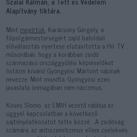
Szalai Kálmán, a Tett és Védelem
Alapítvány tiktára.
Mint
megírtuk
, Karácsony Gergely, a
főpolgármesterségért zajló baloldali
előválasztás nyertese elutasította a Hír TV
műsorában, hogy a korábban zsidó
származású országgyűlési képviselőket
listázni kívánó Gyöngyösi Mártont nácinak
nevezze. Mint mondta, Gyöngyösi ezen
javaslata önmagában nem nácizmus.
Köves Slomó, az EMIH vezető rabbija az
üggyel kapcsolatban a következő
sajtónyilatkozatot tette közzé: „A zsidóság
számára, az antiszemitizmus elleni cselekvés