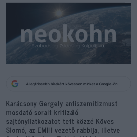
A legfrissebb hírekért kövessen minket a Google-ön!
Karácsony Gergely antiszemitizmust
mosdató sorait kritizáló
sajtónyilatkozatot tett közzé Köves
Slomó, az EMIH vezető rabbija, illetve