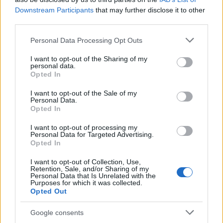
Downstream Participants
that may further disclose it to other
„Azonnal hagyják el Iránt” –
third parties.
rendkívüli figyelmeztetést
Please note that this website/app uses one or more Google
Personal Data Processing Opt Outs
küldött Amerika
services and may gather and store information including but
not limited to your visit or usage behaviour. You may click to
I want to opt-out of the Sharing of my
personal data.
2026. február 6.
grant or deny consent to Google and its third-party tags to
Opted In
use your data for below specified purposes in below Google
consent section.
I want to opt-out of the Sale of my
Personal Data.
Opted In
I want to opt-out of processing my
Personal Data for Targeted Advertising.
Opted In
I want to opt-out of Collection, Use,
Retention, Sale, and/or Sharing of my
Personal Data that Is Unrelated with the
Purposes for which it was collected.
Opted Out
Az Irán-talpnyaló Ábrahám
Google consents