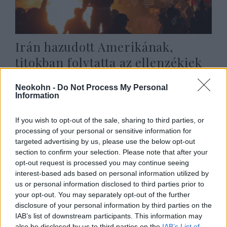
Irán hazudott Amerikának,
titokban folytatta az ellenzékiek
kivégzését
Neokohn -
Do Not Process My Personal
2026. február 12.
Information
If you wish to opt-out of the sale, sharing to third parties, or
processing of your personal or sensitive information for
targeted advertising by us, please use the below opt-out
section to confirm your selection. Please note that after your
opt-out request is processed you may continue seeing
interest-based ads based on personal information utilized by
us or personal information disclosed to third parties prior to
your opt-out. You may separately opt-out of the further
disclosure of your personal information by third parties on the
IAB’s list of downstream participants. This information may
also be disclosed by us to third parties on the
IAB’s List of