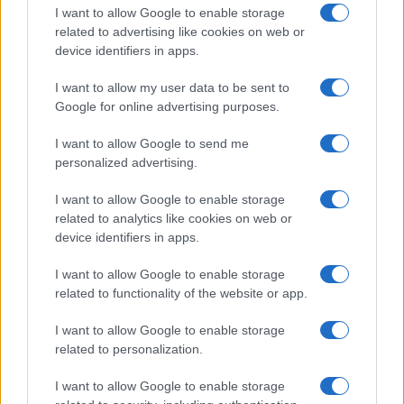
Barnabást indítja a Mi Hazánk
I want to allow Google to enable storage
related to advertising like cookies on web or
Komáromban
Hende Olivér
device identifiers in apps.
2026. február 5.
I want to allow my user data to be sent to
Google for online advertising purposes.
I want to allow Google to send me
personalized advertising.
I want to allow Google to enable storage
related to analytics like cookies on web or
device identifiers in apps.
I want to allow Google to enable storage
related to functionality of the website or app.
I want to allow Google to enable storage
Elképesztő bátorsággal tüntetnek
related to personalization.
az iráni diákok a kivégzések és
I want to allow Google to enable storage
kínzások ellen