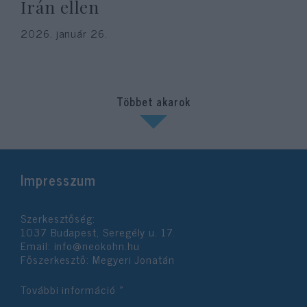
Irán ellen
2026. január 26.
Többet akarok
Impresszum
Szerkesztőség:
1037 Budapest, Seregély u. 17.
Email:
info@neokohn.hu
Főszerkesztő: Megyeri Jonatán
További információ »