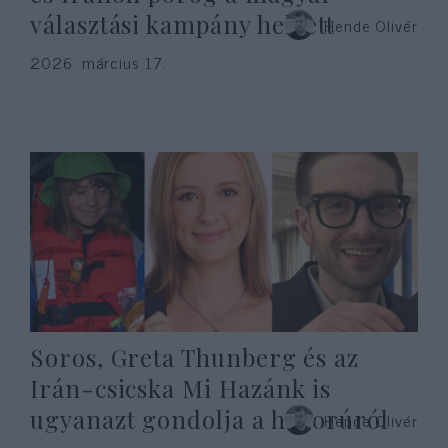
választási kampány helyett
Hende Olivér
2026. március 17.
Soros, Greta Thunberg és az
Irán-csicska Mi Hazánk is
ugyanazt gondolja a háborúról
Hende Olivér