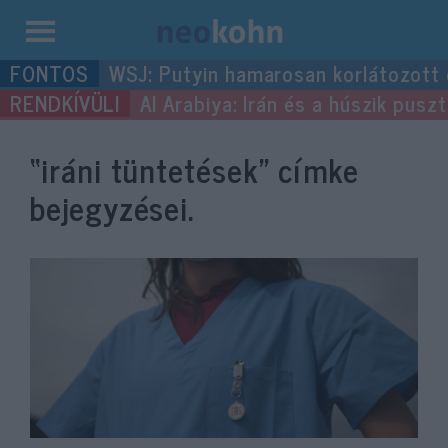
Kilépés
WSJ: Putyin hamarosan korlátozott
a
Al Arabiya: Irán és a húszik pus
tartalomba
“iráni tüntetések”
címke
bejegyzései.