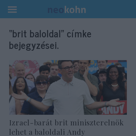
Kilépés
a
“brit baloldal”
címke
tartalomba
bejegyzései.
Izrael-barát brit miniszterelnök
lehet a baloldali Andy