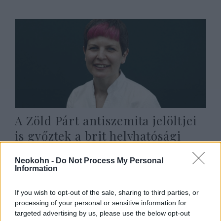
A Zöld Párt antiszemita jelöltjei
is győztek a brit helyhatósági
választásokon
Neokohn -
Do Not Process My Personal
2026. május 11.
Information
If you wish to opt-out of the sale, sharing to third parties, or
processing of your personal or sensitive information for
targeted advertising by us, please use the below opt-out