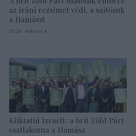
A brit Zöld Párt második embere
az iráni rezsimet védi, a sajtósuk
a Hamászt
2026. március 4.
Kiiktatni Izraelt: a brit Zöld Párt
csatlakozna a Hamász