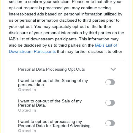
section to confirm your selection. Please note that after your
opt-out request is processed you may continue seeing
interest-based ads based on personal information utilized by
us or personal information disclosed to third parties prior to
your opt-out. You may separately opt-out of the further
disclosure of your personal information by third parties on the
IAB’s list of downstream participants. This information may
also be disclosed by us to third parties on the
IAB’s List of
Downstream Participants
that may further disclose it to other
Hatalmas hazugságon kapták a
third parties.
brit Zöld Párt Izrael-gyűlölő
Please note that this website/app uses one or more Google
Personal Data Processing Opt Outs
elnökét
services and may gather and store information including but
not limited to your visit or usage behaviour. You may click to
I want to opt-out of the Sharing of my
personal data.
2026. május 6.
grant or deny consent to Google and its third-party tags to
Opted In
use your data for below specified purposes in below Google
consent section.
I want to opt-out of the Sale of my
Personal Data.
Opted In
I want to opt-out of processing my
Personal Data for Targeted Advertising.
Opted In