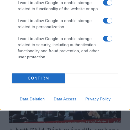
I want to allow Google to enable storage
related to functionality of the website or app.
„Iszlamista pártot épít” – saját
I want to allow Google to enable storage
zsidó rokonai tagadták meg a
related to personalization.
brit Zöldek elnökét
I want to allow Google to enable storage
2026. március 30.
related to security, including authentication
functionality and fraud prevention, and other
user protection.
CONFIRM
Data Deletion
Data Access
Privacy Policy