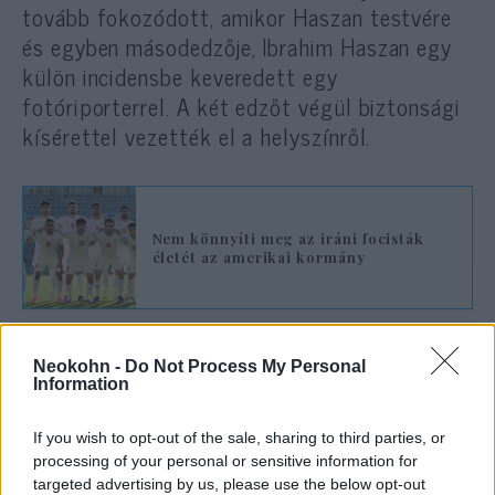
tovább fokozódott, amikor Haszan testvére
és egyben másodedzője, Ibrahim Haszan egy
külön incidensbe keveredett egy
fotóriporterrel. A két edzőt végül biztonsági
kísérettel vezették el a helyszínről.
Nem könnyíti meg az iráni focisták
életét az amerikai kormány
Nem először vitt politikát a pályára
Neokohn -
Do Not Process My Personal
Information
A mostani incidens nem előzmény nélküli.
Hoszám Haszan már a világbajnokság korábbi
If you wish to opt-out of the sale, sharing to third parties, or
szakaszában is politikai gesztusokkal hívta
processing of your personal or sensitive information for
fel magára a figyelmet. Miután Egyiptom a
targeted advertising by us, please use the below opt-out