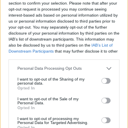
section to confirm your selection. Please note that after your
nyolcaddöntőben legyőzte Ausztráliát,
opt-out request is processed you may continue seeing
palesztin zászlóval járta körbe a pályát, és a
interest-based ads based on personal information utilized by
győzelmet az egyiptomi, valamint a palesztin
us or personal information disclosed to third parties prior to
your opt-out. You may separately opt-out of the further
népnek ajánlotta.
disclosure of your personal information by third parties on the
IAB’s list of downstream participants. This information may
also be disclosed by us to third parties on the
IAB’s List of
A közösségi médiában terjedő
Downstream Participants
that may further disclose it to other
third parties.
felvételeken hallható volt, ahogy
a nézők a „Free Palestine”
Please note that this website/app uses one or more Google
Personal Data Processing Opt Outs
services and may gather and store information including but
(„Szabad Palesztinát!”) jelszót
not limited to your visit or usage behaviour. You may click to
I want to opt-out of the Sharing of my
personal data.
skandálták, miközben a kapitány
grant or deny consent to Google and its third-party tags to
Opted In
use your data for below specified purposes in below Google
ünnepelt.
consent section.
I want to opt-out of the Sale of my
Personal Data.
Opted In
A mérkőzés után úgy fogalmazott, hogy „a
I want to opt-out of processing my
szívem és a lelkem a palesztinokkal van.”
Personal Data for Targeted Advertising.
Opted In