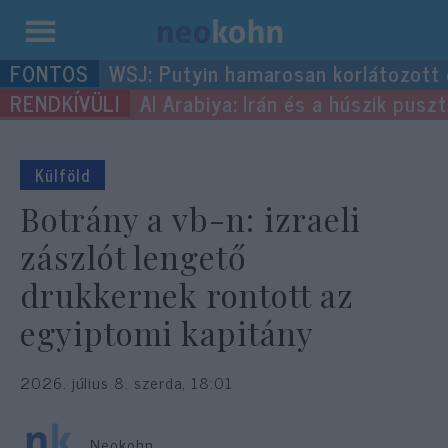
Kilépés
WSJ: Putyin hamarosan korlátozott
a
Al Arabiya: Irán és a húszik pus
tartalomba
Külföld
Botrány a vb-n: izraeli
zászlót lengető
drukkernek rontott az
egyiptomi kapitány
2026. július 8. szerda, 18:01
Neokohn