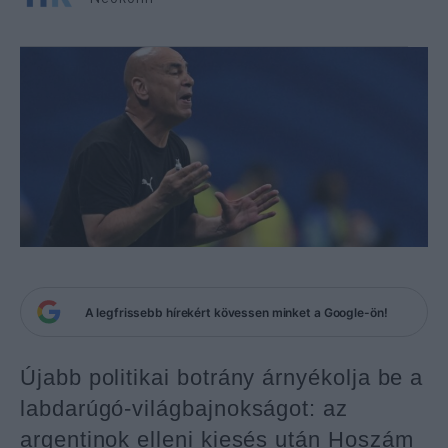
A legfrissebb hírekért kövessen minket a Google-ön!
Újabb politikai botrány árnyékolja be a
labdarúgó-világbajnokságot: az
argentinok elleni kiesés után Hoszám