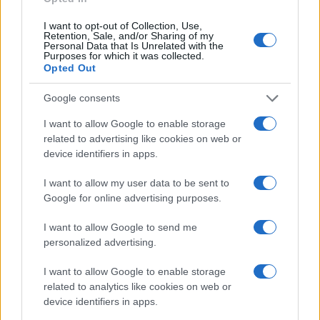
I want to opt-out of Collection, Use,
Az Argentína elleni találkozót megelőző
Retention, Sale, and/or Sharing of my
Personal Data that Is Unrelated with the
sajtótájékoztatón ismét megerősítette
Purposes for which it was collected.
álláspontját. Mint mondta: „Ha valaki a
Opted Out
világon nem érzi a palesztin nép szenvedését,
Google consents
akkor az nem ember.”
I want to allow Google to enable storage
related to advertising like cookies on web or
Az egyelőre nem ismert, hogy a
device identifiers in apps.
világbajnokság szervezői indítanak-e fegyelmi
I want to allow my user data to be sent to
eljárást Haszan ellen.
Google for online advertising purposes.
Fotó: ROBERTO SCHMIDT / AFP
I want to allow Google to send me
personalized advertising.
I want to allow Google to enable storage
related to analytics like cookies on web or
Nevetséges: a foci vb szervezői
device identifiers in apps.
elkoboztak egy izraeli zászlót, a
palesztin maradhatott