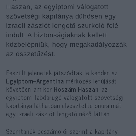
Haszan, az egyiptomi válogatott
szövetségi kapitánya dühösen egy
izraeli zászlót lengető szurkoló felé
indult. A biztonságiaknak kellett
közbelépniük, hogy megakadályozzák
az összetűzést.
Feszült jelenetek játszódtak le kedden az
Egyiptom–Argentína
mérkőzés lefújását
követően, amikor
Hoszám Haszan
, az
egyiptomi labdarúgó-válogatott szövetségi
kapitánya láthatóan elvesztette önuralmát
egy izraeli zászlót lengető néző láttán.
Szemtanúk beszámolói szerint a kapitány