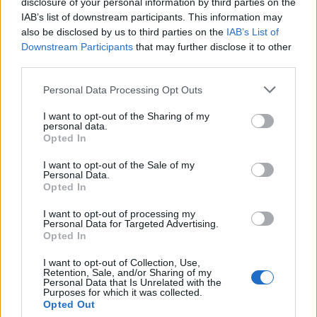
karbantartását, javítását. Ennek érdekében a
disclosure of your personal information by third parties on the
jövőbeni harckocsik azonos alkatrészeket
IAB’s list of downstream participants. This information may
also be disclosed by us to third parties on the
IAB’s List of
kapnának, így például egy A ország
Downstream Participants
that may further disclose it to other
harckocsijából kiszerelt alkatrészt egy B
third parties.
ország szerelője is gond nélkül áthelyezhetne
Please note that this website/app uses one or more Google
Personal Data Processing Opt Outs
egy C ország által üzemeltetett járműbe.
services and may gather and store information including but
not limited to your visit or usage behaviour. You may click to
I want to opt-out of the Sharing of my
personal data.
grant or deny consent to Google and its third-party tags to
Nemzeti eltérések várhatóan csak olyan
Opted In
use your data for below specified purposes in below Google
rendszereknél maradnának meg, amelyek nem
consent section.
I want to opt-out of the Sale of my
befolyásolják alapvetően a harckocsi
Personal Data.
Opted In
működését, például a rádiókommunikációs
berendezéseknél vagy a távirányítású
I want to opt-out of processing my
Personal Data for Targeted Advertising.
fegyverállomásoknál.
Opted In
I want to opt-out of Collection, Use,
Retention, Sale, and/or Sharing of my
Personal Data that Is Unrelated with the
Purposes for which it was collected.
Már készülnek az európai harckocsik
Opted Out
– két új tankot mutatott be a KNDS és