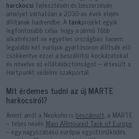
harckocsi
fejlesztésén és beszerzésén,
amelyet várhatóan a 2030-as évek elején
állítanak hadrendbe. A
tank
projekt egyik
legfontosabb célja, hogy a jármű főbb
alkatrészeit ne egyetlen országban, hanem
legalább két európai gyártósoron állítsák elő,
csökkentve ezzel a beszállítói kockázatokat
és növelve az ellátásbiztonságot – értesült a
Hartpunkt védelmi szakportál.
Mit érdemes tudni az új MARTE
harkocsiról?
Amint arról a Neokohn is
beszámolt
, a MARTE
– teljes nevén
Main ARmoured Tank of Europe
– egy nagyszabású európai együttműködés,