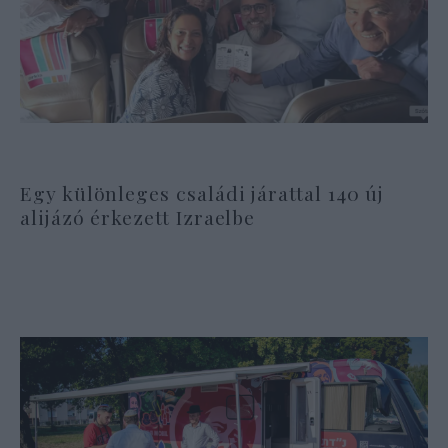
Egy különleges családi járattal 140 új
alijázó érkezett Izraelbe