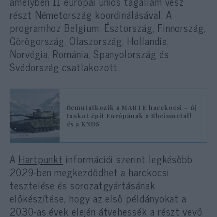
amelyben 11 európai uniós tagállam vesz
részt Németország koordinálásával. A
programhoz Belgium, Észtország, Finnország,
Görögország, Olaszország, Hollandia,
Norvégia, Románia, Spanyolország és
Svédország csatlakozott.
Bemutatkozik a MARTE harckocsi – új
tankot épít Európának a Rheinmetall
és a KNDS
A
Hartpunkt
információi szerint legkésőbb
2029-ben megkezdődhet a harckocsi
tesztelése és sorozatgyártásának
előkészítése, hogy az első példányokat a
2030-as évek elején átvehessék a részt vevő