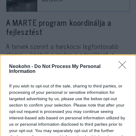
A MARTE program koordinálja a
fejlesztést
A tervek szerint a harckocsi legfontosabb
elemei – köztük a motor, a páncéltest, a
torony, a löveg, az elektronikai és
Neokohn -
Do Not Process My Personal
optoelektronikai rendszerek – párhuzamosan
Information
több európai országban is készülhetnek,
ahelyett hogy egyetlen gyártóüzemre
If you wish to opt-out of the sale, sharing to third parties, or
processing of your personal or sensitive information for
támaszkodnának.
targeted advertising by us, please use the below opt-out
section to confirm your selection. Please note that after your
A koncepció célja, hogy megszüntesse az
opt-out request is processed you may continue seeing
interest-based ads based on personal information utilized by
egyetlen gyártási helytől való függőséget, és
us or personal information disclosed to third parties prior to
jelentősen megkönnyítse a harckocsik
your opt-out. You may separately opt-out of the further