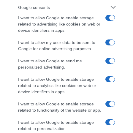
a Rheinmetall
Google consents
I want to allow Google to enable storage
Példa nélküli európai együttműködés
related to advertising like cookies on web or
device identifiers in apps.
A részt vevő országok már elfogadták a
I want to allow my user data to be sent to
közös műszaki és hadműveleti
Google for online advertising purposes.
követelményeket, a projekt következő
szakaszában pedig ezek alapján elkészülhet
I want to allow Google to send me
az új harckocsi végleges terve.
personalized advertising.
I want to allow Google to enable storage
related to analytics like cookies on web or
Védelmi szakértők szerint a
device identifiers in apps.
kezdeményezés mérföldkőnek
I want to allow Google to enable storage
számíthat az európai
related to functionality of the website or app.
hadiiparban.
I want to allow Google to enable storage
related to personalization.