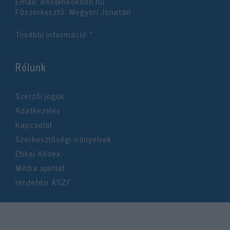
Email:
info@neokohn.hu
Főszerkesztő: Megyeri Jonatán
További információ »
Rólunk
Szerzői jogok
Adatkezelés
Kapcsolat
Szerkesztőségi irányelvek
Etikai Kódex
Média ajánlat
Hirdetési ÁSZF
©2026 Neokohn