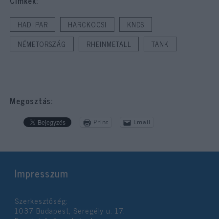
Cimkék:
HADIIPAR
HARCKOCSI
KNDS
NÉMETORSZÁG
RHEINMETALL
TANK
Megosztás:
Print
Email
Impresszum
Szerkesztőség:
1037 Budapest, Seregély u. 17.