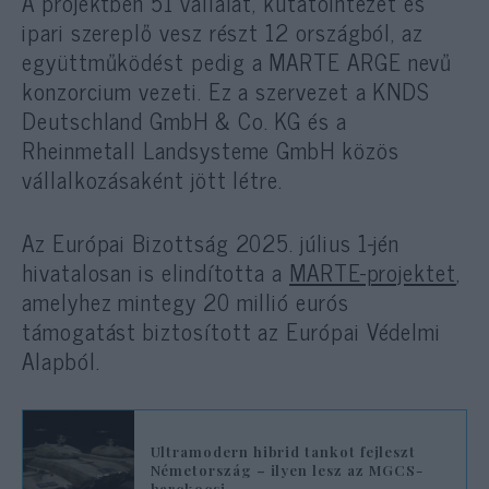
A projektben 51 vállalat, kutatóintézet és
ipari szereplő vesz részt 12 országból, az
együttműködést pedig a MARTE ARGE nevű
konzorcium vezeti. Ez a szervezet a KNDS
Deutschland GmbH & Co. KG és a
Rheinmetall Landsysteme GmbH közös
vállalkozásaként jött létre.
Az Európai Bizottság 2025. július 1-jén
hivatalosan is elindította a
MARTE-projektet
,
amelyhez mintegy 20 millió eurós
támogatást biztosított az Európai Védelmi
Alapból.
Ultramodern hibrid tankot fejleszt
Németország – ilyen lesz az MGCS-
harckocsi