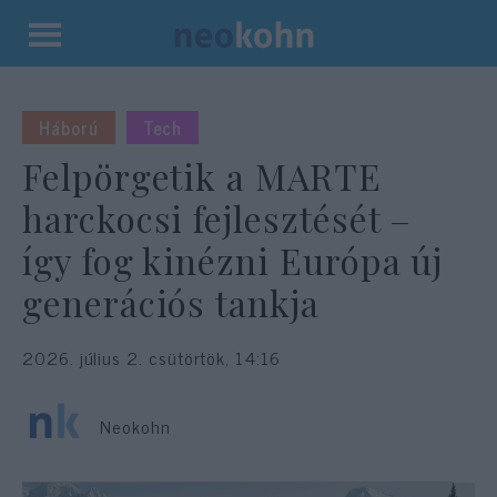
Kilépés
a
tartalomba
Háború
Tech
Felpörgetik a MARTE
harckocsi fejlesztését –
így fog kinézni Európa új
generációs tankja
2026. július 2. csütörtök, 14:16
Neokohn