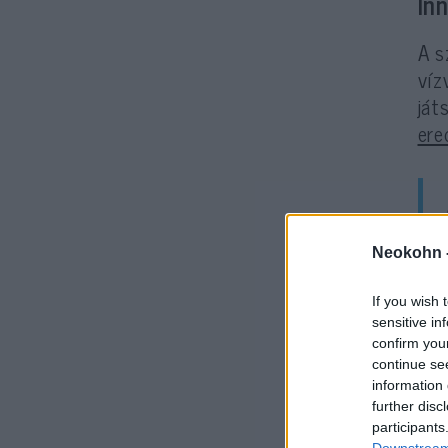
In
A s
víz
ját
er
Neokohn 
If you wish 
sensitive in
Az 
confirm you
continue se
ren
information 
víz
further disc
pro
participants