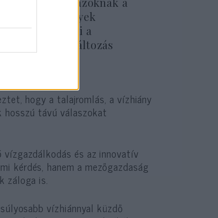
éget jelenthet azoknak a
kalmazása, amelyek
átását, javítani a
kelni a klímaváltozás
ztet, hogy a talajromlás, a vízhiány
k hosszú távú válaszokat
 vízgazdálkodás és az innovatív
lmi kérdés, hanem a mezőgazdaság
 záloga is.
súlyosabb vízhiánnyal küzdő