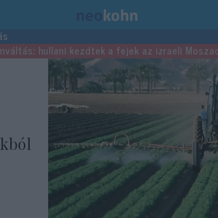
ás
mváltás: hullani kezdtek a fejek az izraeli Mosza
okból