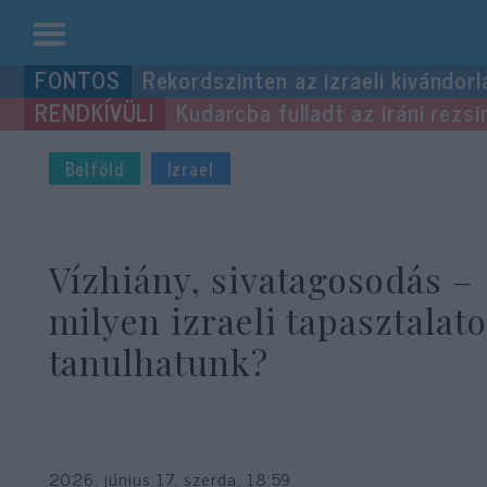
Kilépés
Rekordszinten az izraeli kivándorl
a
Kudarcba fulladt az iráni rezsi
tartalomba
Belföld
Izrael
Vízhiány, sivatagosodás –
milyen izraeli tapasztalat
tanulhatunk?
2026. június 17. szerda, 18:59