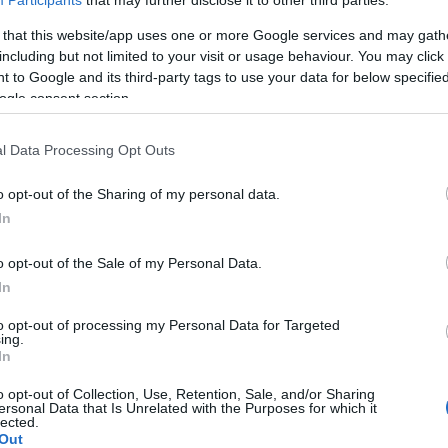
Participants
that may further disclose it to other third parties.
k közül több megoldás már Magyarországon is jel
 that this website/app uses one or more Google services and may gath
including but not limited to your visit or usage behaviour. You may click 
özés területén. Az aszályos időszakok gyakoribbá
 to Google and its third-party tags to use your data for below specifi
új megközelítéseket tesz szükségessé.
ogle consent section.
l Data Processing Opt Outs
Izrael ma a világ egyik vezető országa a 
o opt-out of the Sharing of my personal data.
újrahasznosításában. Az országban a kele
In
hozzávetőlegesen 90 százalékát megtisztí
százalékát mezőgazdasági célokra hasznos
o opt-out of the Sale of my Personal Data.
In
to opt-out of processing my Personal Data for Targeted
ek eredményeként jelenleg az öntözött mezőgazda
ing.
In
zaléka tisztított vízzel kap
utánpótlást
. Ez a gya
őrzéséhez, csökkenti a környezeti terhelést, és n
o opt-out of Collection, Use, Retention, Sale, and/or Sharing
ersonal Data that Is Unrelated with the Purposes for which it
ességét az egyre gyakoribb aszályos időszakokka
lected.
Out