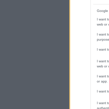
Google 
I want t
web or d
I want t
purpose
I want 
A 
I want t
Mik
web or d
és 
ren
I want t
or app.
ugy
meg
I want t
I want t
authenti