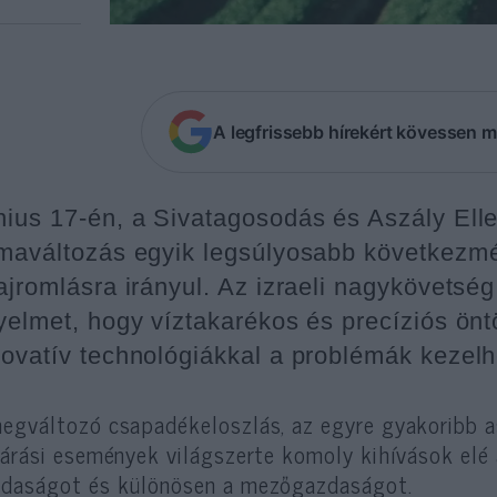
A legfrissebb hírekért kövessen m
nius 17-én, a Sivatagosodás és Aszály Elle
ímaváltozás egyik legsúlyosabb következmé
ajromlásra irányul. Az izraeli nagykövetség 
gyelmet, hogy víztakarékos és precíziós ön
novatív technológiákkal a problémák kezelh
egváltozó csapadékeloszlás, az egyre gyakoribb a
járási események világszerte komoly kihívások elé á
daságot és különösen a mezőgazdaságot.