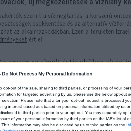
novációk, új megközelítések a vízhiány k
zakértők szerint a vízmegtartás, a korszerű öntöz
veszteségek csökkentése és az alternatív vízforr
szhat az alkalmazkodásban. Ezen a területen Izrael
edményeket
ért el.
Az ország az elmúlt évtizedekben olyan i
fejlesztett ki, amelyek lehetővé tették a v
-
Do Not Process My Personal Information
kezelését még rendkívül száraz éghajlati 
to opt-out of the sale, sharing to third parties, or processing of your per
formation for targeted advertising by us, please use the below opt-out s
izraeli tapasztalatok között szerepelnek a víztaka
r selection. Please note that after your opt-out request is processed y
eing interest-based ads based on personal information utilized by us or
dszerek, az intelligens vízhálózatok, a szivárgásfi
disclosed to third parties prior to your opt-out. You may separately opt-
tisztítási eljárások, valamint a vízmegőrzést öszt
losure of your personal information by third parties on the IAB’s list of
gramok.
. This information may also be disclosed by us to third parties on the
IA