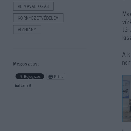
KLÍMAVÁLTOZÁS
Mag
KÖRNYEZETVÉDELEM
víz
tér
VÍZHIÁNY
kis
A k
nem
Megosztás:
Print
Email