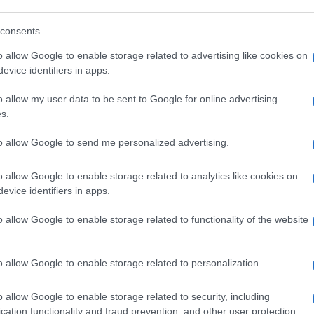
consents
o allow Google to enable storage related to advertising like cookies on
Így teszi Izrael virágzó
evice identifiers in apps.
o allow my user data to be sent to Google for online advertising
s.
to allow Google to send me personalized advertising.
talajromlás, a vízhiány, az éghajlatválto
o allow Google to enable storage related to analytics like cookies on
özben Európa egyre inkább szembesül a vízhiány pr
evice identifiers in apps.
a fenntartható vízgazdálkodás mind nagyobb figye
delkezésre állnak a szükséges szabályozási keret
o allow Google to enable storage related to functionality of the website
anakkor a gyakorlatban még kevés ország alkalma
oldásokat.
o allow Google to enable storage related to personalization.
o allow Google to enable storage related to security, including
cation functionality and fraud prevention, and other user protection.