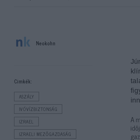
Neokohn
Jú
kl
tal
Cimkék:
fi
ASZÁLY
in
IVÓVÍZBIZTONSÁG
A m
IZRAEL
idő
IZRAELI MEZŐGAZDASÁG
gaz