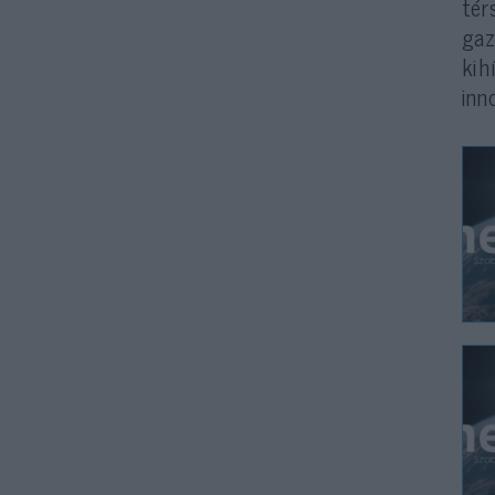
tér
gaz
kih
inn