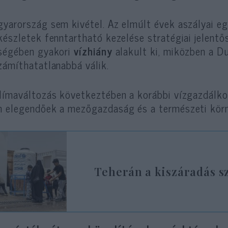
yarország sem kivétel. Az elmúlt évek aszályai e
készletek fenntartható kezelése stratégiai jelentő
ségében gyakori
vízhiány
alakult ki, miközben a Du
zámíthatatlanabbá válik.
límaváltozás következtében a korábbi vízgazdál
 elegendőek a mezőgazdaság és a természeti kör
Teherán a kiszáradás s