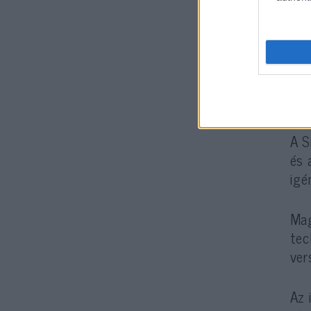
A S
és 
igé
Mag
tec
ver
Az 