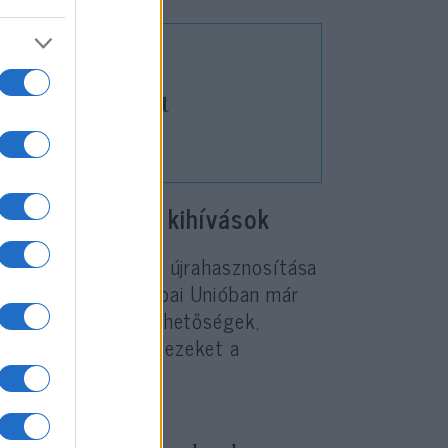
vá a sivatagokat
zás: összefüggő kihívások
oblémájával, a víz újrahasznosítása
lmet kap. Az Európai Unióban már
ek és támogatási lehetőségek,
zza széles körben ezeket a