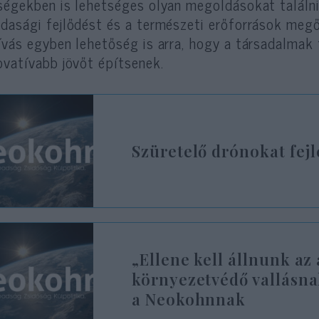
ségekben is lehetséges olyan megoldásokat találni
dasági fejlődést és a természeti erőforrások megőr
ívás egyben lehetőség is arra, hogy a társadalmak 
ovatívabb jövőt építsenek.
Szüretelő drónokat fejle
„Ellene kell állnunk az
környezetvédő vallásn
a Neokohnnak