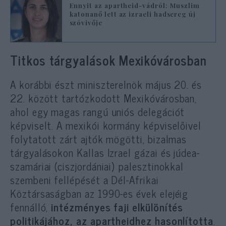
Ennyit az apartheid-vádról: Muszlim
katonanő lett az izraeli hadsereg új
szóvivője
Titkos tárgyalások Mexikóvárosban
A korábbi észt miniszterelnök május 20. és
22. között tartózkodott Mexikóvárosban,
ahol egy magas rangú uniós delegációt
képviselt. A mexikói kormány képviselőivel
folytatott zárt ajtók mögötti, bizalmas
tárgyalásokon Kallas Izrael gázai és júdea-
szamáriai (ciszjordániai) palesztinokkal
szembeni fellépését a Dél-Afrikai
Köztársaságban az 1990-es évek elejéig
fennálló,
intézményes faji elkülönítés
politikájához, az apartheidhez hasonlította
.