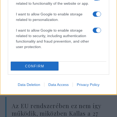
Franciaország, Németország, Svédország és
related to functionality of the website or app.
Finnország – részéről érkező bírálatokat.
I want to allow Google to enable storage
related to personalization.
Lincshangulat: Dél-Afrikában tombol
I want to allow Google to enable storage
az erőszak az afrikai bevándorlókkal
related to security, including authentication
szemben
functionality and fraud prevention, and other
user protection.
„Ha egy ország külügyminisztere
meggondolatlan és a diplomáciai normáknak
CONFIRM
ellentmondó kijelentéseket tesz, akkor a
miniszterelnöke vagy más hasonló
tisztségviselő magához rendelheti.
Data Deletion
Data Access
Privacy Policy
Az EU rendszerében ez nem így
működik, miközben Kallas a 27