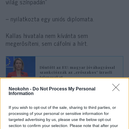
világ színpadán”
– nyilatkozta egy uniós diplomata.
Kallas hivatala nem kívánta sem
megerősíteni, sem cáfolni a hírt.
Döntött az EU: magyar jóváhagyással
szankciózzák az „erőszakos” izraeli
telepeseket
Neokohn -
Do Not Process My Personal
Information
Nem ez az első baki
If you wish to opt-out of the sale, sharing to third parties, or
A főképviselőnek nem ez volt az egyetlen
processing of your personal or sensitive information for
súlyos diplomáciai hibája az elmúlt hetekben.
targeted advertising by us, please use the below opt-out
Az EU-s külügyminiszterek május 28-i, ciprusi
section to confirm your selection. Please note that after your