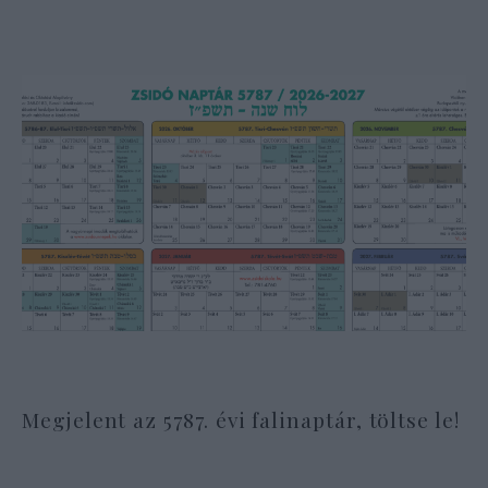
Megjelent az 5787. évi falinaptár, töltse le!