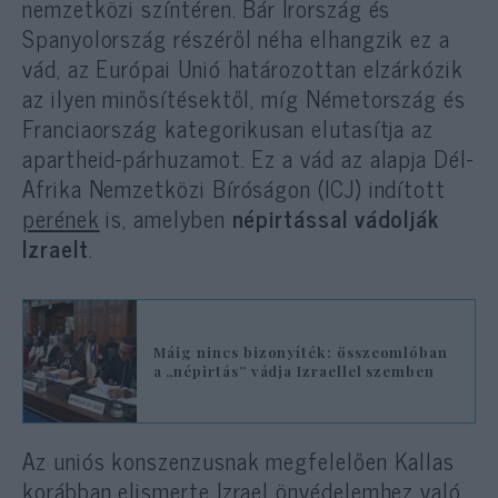
nemzetközi színtéren. Bár Írország és
Spanyolország részéről néha elhangzik ez a
vád, az Európai Unió határozottan elzárkózik
az ilyen minősítésektől, míg Németország és
Franciaország kategorikusan elutasítja az
apartheid-párhuzamot. Ez a vád az alapja Dél-
Afrika Nemzetközi Bíróságon (ICJ) indított
perének
is, amelyben
népirtással vádolják
Izraelt
.
Máig nincs bizonyíték: összeomlóban
a „népirtás” vádja Izraellel szemben
Az uniós konszenzusnak megfelelően Kallas
korábban elismerte Izrael önvédelemhez való