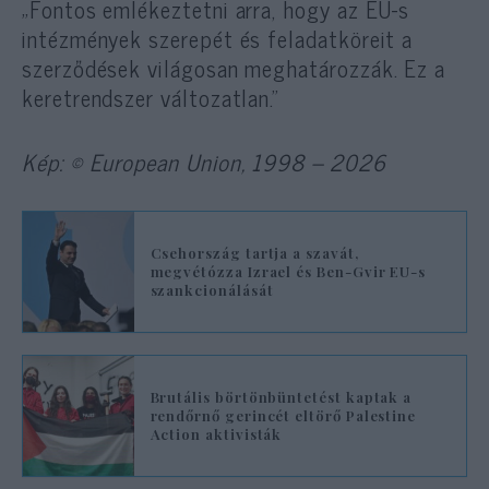
„Fontos emlékeztetni arra, hogy az EU-s
intézmények szerepét és feladatköreit a
szerződések világosan meghatározzák. Ez a
keretrendszer változatlan.”
Kép: © European Union, 1998 – 2026
Csehország tartja a szavát,
megvétózza Izrael és Ben-Gvir EU-s
szankcionálását
Brutális börtönbüntetést kaptak a
rendőrnő gerincét eltörő Palestine
Action aktivisták