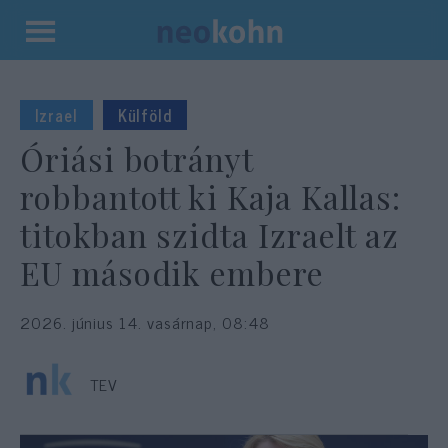
Kilépés
a
tartalomba
Izrael
Külföld
Óriási botrányt
robbantott ki Kaja Kallas:
titokban szidta Izraelt az
EU második embere
2026. június 14. vasárnap, 08:48
TEV