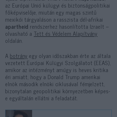
az Európai Unió külügyi és biztonságpolitikai
főképviselője, miután egy magas szintű
mexikói tárgyaláson a rasszista dél-afrikai
apartheid
rendszerhez hasonlította Izraelt –
olvasható a
Tett és Védelem Alapítvány
oldalán.
A
botrány
egy olyan időszakban érte az általa
vezetett Európai Külügyi Szolgálatot (EEAS),
amikor az intézményt amúgy is heves kritika
éri amiatt, hogy a Donald Trump amerikai
elnök második elnöki ciklusával fémjelzett,
bizonytalan geopolitikai környezetben képes-
e egyáltalán ellátni a feladatát.