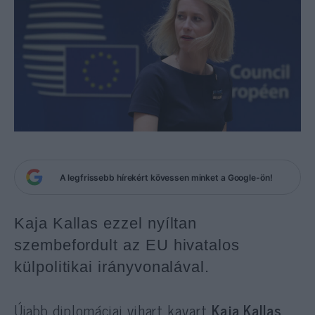
A legfrissebb hírekért kövessen minket a Google-ön!
Kaja Kallas ezzel nyíltan
szembefordult az EU hivatalos
külpolitikai irányvonalával.
Újabb diplomáciai vihart kavart
Kaja Kallas
,