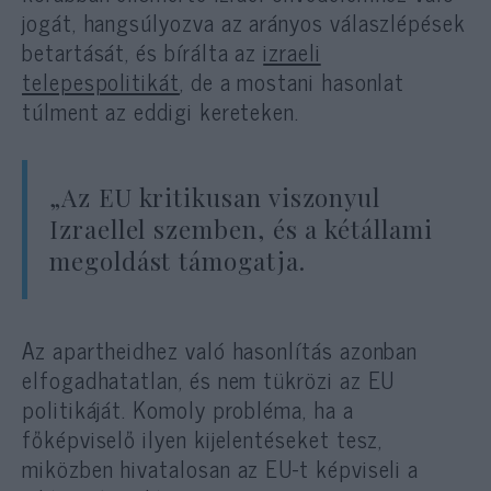
jogát, hangsúlyozva az arányos válaszlépések
betartását, és bírálta az
izraeli
telepespolitikát
, de a mostani hasonlat
túlment az eddigi kereteken.
„Az EU kritikusan viszonyul
Izraellel szemben, és a kétállami
megoldást támogatja.
Az apartheidhez való hasonlítás azonban
elfogadhatatlan, és nem tükrözi az EU
politikáját. Komoly probléma, ha a
főképviselő ilyen kijelentéseket tesz,
miközben hivatalosan az EU-t képviseli a