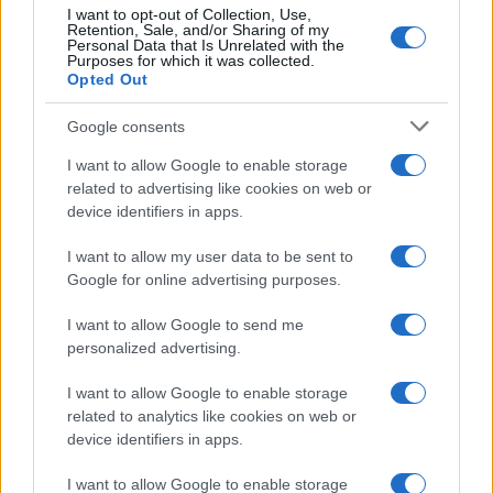
„Az ilyen hibák
I want to opt-out of Collection, Use,
Retention, Sale, and/or Sharing of my
elfogadhatatlanok egy uniós
Personal Data that Is Unrelated with the
Purposes for which it was collected.
külpolitikai vezetőtől”
Opted Out
Google consents
– kommentálta egy másik diplomata.
I want to allow Google to enable storage
related to advertising like cookies on web or
device identifiers in apps.
Strukturális és vezetési válság az
EEAS-nél
I want to allow my user data to be sent to
Google for online advertising purposes.
Kallas nyilatkozatai felszínre hozták az
I want to allow Google to send me
Európai Külügyi Szolgálaton belüli mélyebb
personalized advertising.
intézményi válságot. Egy magas rangú
I want to allow Google to enable storage
bizottsági tisztviselő megjegyezte, hogy a
related to analytics like cookies on web or
főképviselő „meggondolatlan kijelentései”
device identifiers in apps.
felerősítik a nemzeti kormányok – köztük
I want to allow Google to enable storage