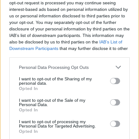
opt-out request is processed you may continue seeing
informális találkozóján olyan kijelentést tett,
interest-based ads based on personal information utilized by
amely az EU-USA kapcsolatokat is
us or personal information disclosed to third parties prior to
megterhelhette volna.
your opt-out. You may separately opt-out of the further
disclosure of your personal information by third parties on the
IAB’s list of downstream participants. This information may
Amikor Moszkva arra figyelmeztette a
also be disclosed by us to third parties on the
IAB’s List of
külföldi diplomatákat, hogy hagyják el
Downstream Participants
that may further disclose it to other
third parties.
Kijevet a közelgő nagyszabású orosz
légitámadások miatt, Kallas azt mondta,
Please note that this website/app uses one or more Google
Personal Data Processing Opt Outs
services and may gather and store information including but
hogy Putyin csak a félelemkeltésben
not limited to your visit or usage behaviour. You may click to
I want to opt-out of the Sharing of my
érdekelt, majd hozzátette, míg az amerikaiak
personal data.
grant or deny consent to Google and its third-party tags to
Opted In
elmentek, addig az összes európai
use your data for below specified purposes in below Google
nagykövetség maradt Kijevben. A kijelentés
consent section.
I want to opt-out of the Sale of my
Personal Data.
téves volt, az amerikai diplomaták ugyanis
Opted In
nem hagyták el az ukrán fővárost.
I want to opt-out of processing my
Personal Data for Targeted Advertising.
Opted In