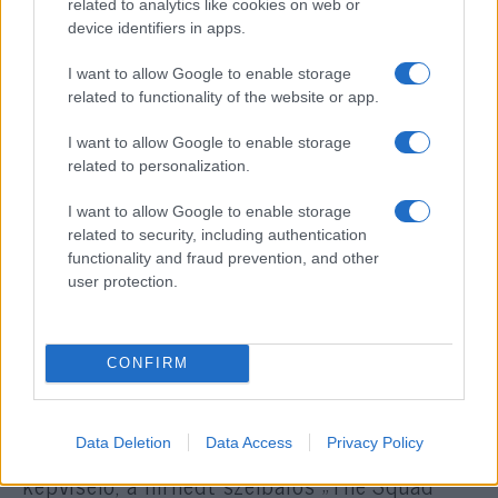
related to analytics like cookies on web or
amennyiben a nőt megválasztják,
device identifiers in apps.
„kikényszerítik a szavazást a kizárásáról” –
írja az Israel National News.
I want to allow Google to enable storage
related to functionality of the website or app.
I want to allow Google to enable storage
Galindo lehetséges jelöltsége a
related to personalization.
Demokrata Párt teljes
I want to allow Google to enable storage
spektrumában visszhangot
related to security, including authentication
functionality and fraud prevention, and other
keltett, és undorral töltötte el a
user protection.
politikai elit képviselőit, de még
a prominens baloldali
progresszíveket is.
CONFIRM
Data Deletion
Data Access
Privacy Policy
Még Alexandria Ocasio-Cortez New York-i
képviselő, a hírhedt szélbalos „The Squad”