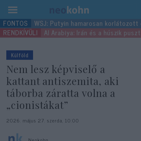
Kilépés
WSJ: Putyin hamarosan korlátozott
a
Al Arabiya: Irán és a húszik pus
tartalomba
Külföld
Nem lesz képviselő a
kattant antiszemita, aki
táborba záratta volna a
„cionistákat”
2026. május 27. szerda, 10:00
Neokohn