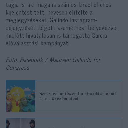
tagja is, aki maga is számos Izrael-ellenes
kijelentést tett, hevesen elítélte a
megjegyzéseket, Galindo Instagram-
bejegyzését „bigott szemétnek” bélyegezve,
mielőtt hivatalosan is támogatta Garcia
előválasztási kampányát.
Fotó: Facebook / Maureen Galindo for
Congress
Nem vicc: antiszemita támadáscunami
érte a Szezám utcát