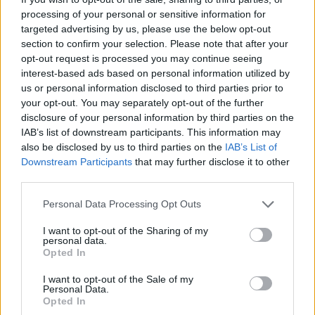
visszhanggal
szembesülve megpróbálta
processing of your personal or sensitive information for
hárítani a felelősséget egy, a The New York
targeted advertising by us, please use the below opt-out
section to confirm your selection. Please note that after your
Times-nak adott interjúban, azt állítva, hogy
opt-out request is processed you may continue seeing
„minden egy helyi újságíró szavaiból
interest-based ads based on personal information utilized by
származik”, és kijelentve, hogy „mindig is az
us or personal information disclosed to third parties prior to
összes fogvatartási központ bezárását
your opt-out. You may separately opt-out of the further
disclosure of your personal information by third parties on the
szorgalmazta”.
IAB’s list of downstream participants. This information may
also be disclosed by us to third parties on the
IAB’s List of
Downstream Participants
that may further disclose it to other
third parties.
„A zsidók irányítják Amerikát” – élő
adásban zsidózott a köztévé
Please note that this website/app uses one or more Google
Personal Data Processing Opt Outs
újságírója
services and may gather and store information including but
not limited to your visit or usage behaviour. You may click to
I want to opt-out of the Sharing of my
personal data.
grant or deny consent to Google and its third-party tags to
Opted In
Ez még AOC-nek is sok volt
use your data for below specified purposes in below Google
consent section.
I want to opt-out of the Sale of my
Personal Data.
Mindez már
nem segített
rajta, saját
Opted In