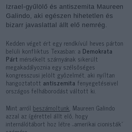
Izrael-gyűlölő és antiszemita Maureen
Galindo, aki egészen hihetetlen és
bizarr javaslattal állt elő nemrég.
Kedden véget ért egy rendkívül heves párton
belüli konfliktus Texasban: a
Demokrata
Párt
mérsékelt szárnyának sikerült
megakadályoznia egy szélsőséges
kongresszusi jelölt győzelmét, aki nyíltan
hangoztatott
antiszemita
fenyegetéseivel
országos felháborodást váltott ki.
Mint arról
beszámoltunk
, Maureen Galindo
azzal az ígérettel állt elő, hogy
internálótábort hoz létre „amerikai cionisták”
számára.