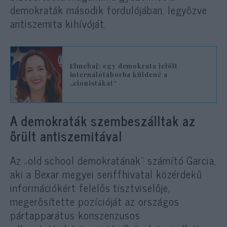
demokraták második fordulójában, legyőzve
antiszemita kihívóját.
Elmebaj: egy demokrata jelölt
internálótáborba küldené a
„cionistákat”
A demokraták szembeszálltak az
őrült antiszemitával
Az „old school demokratának” számító Garcia,
aki a Bexar megyei seriffhivatal közérdekű
információkért felelős tisztviselője,
megerősítette pozícióját az országos
pártapparátus konszenzusos