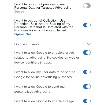
pártjának prominens tagjai gyors és agresszív
I want to opt-out of processing my
kirekesztési kampányt kezdtek ellene. A The
Personal Data for Targeted Advertising.
Hill szerint James Talarico, a Demokrata Párt
Opted In
szenátusi jelöltje az Instagram-bejegyzés után
I want to opt-out of Collection, Use,
azonnal megtagadta, hogy Galindóval együtt
Retention, Sale, and/or Sharing of my
Personal Data that Is Unrelated with the
részt vegyen bármilyen
Purposes for which it was collected.
Opted Out
kampányrendezvényen.
Google consents
A bírálat túlterjedt Texas határain: az
I want to allow Google to enable storage
amerikai képviselőház két zsidó tagja
related to advertising like cookies on web or
device identifiers in apps.
megfogadta
, hogy azonnali fegyelmi eljárást
indít, ha az antiszemita jelöltnek sikerülne
I want to allow my user data to be sent to
bejutnia a kongresszusba.
Google for online advertising purposes.
I want to allow Google to send me
Josh Gottheimer New Jersey-i képviselő és
personalized advertising.
Jared Moskowitz, floridai képviselő közös
I want to allow Google to enable storage
nyilatkozatban figyelmeztettek, hogy