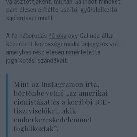
választottjaként, miután Galindot mindkét
párt élesen elítélte uszító, gyűlöletkeltő
kijelentései miatt.
A felháborodás
fő oka
egy Galindo által
közzétett közösségi média bejegyzés volt,
amelyben részletesen ismertetette
jogalkotási szándékait.
Mint az Instagramon írta,
börtönbe vetné „az amerikai
cionistákat és a korábbi ICE-
tisztviselőket, akik
emberkereskedelemmel
foglalkoztak”,