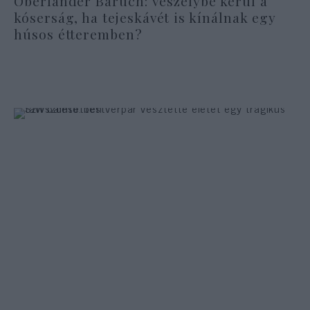
Oberlander Báruch: veszélybe kerül a
kóserság, ha tejeskávét is kínálnak egy
húsos étteremben?