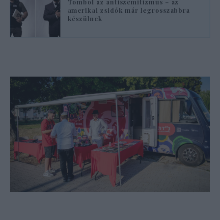
Tombol az antiszemitizmus – az
amerikai zsidók már legrosszabbra
készülnek