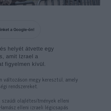
inket a Google-ön!
s helyét átvette egy
, amit Izrael a
 figyelmen kívül.
an változáson megy keresztül, amely
ségi rendszereket.
 szaúdi olajlétesítmények elleni
amász elleni izraeli légicsapás