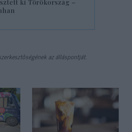
esztett ki Törökország –
imhan
zerkesztőségének az álláspontját.