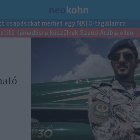
tt csapásokat mérhet egy NATO-tagállamra
usztító támadásra készülnek Szaúd-Arábia ellen
ható