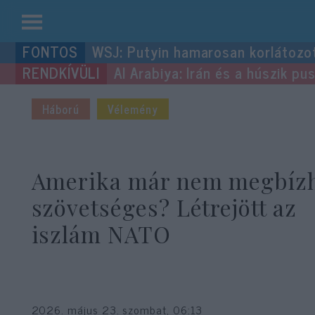
Kilépés
WSJ: Putyin hamarosan korlátozo
a
Al Arabiya: Irán és a húszik p
tartalomba
Háború
Vélemény
Amerika már nem megbíz
szövetséges? Létrejött az
iszlám NATO
2026. május 23. szombat, 06:13