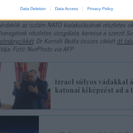
ül.
Data Deletion
Data Access
Privacy Policy
érdeklik az iszlám NATO kialakulásának részletes ok
seregének részletes vizsgálata, keresse a szerző Su
ulmánycikkét
. Dr Kornéli Beáta összes cikkét
itt tal
ótája. Fotó: NurPhoto via AFP
Izrael súlyos vádakkal 
katonai kiképzést ad a