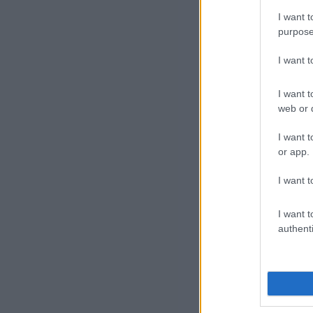
Naf
I want t
nuk
purpose
kat
I want 
Ha 
I want t
fel
web or d
kor
I want t
or app.
I want t
I want t
authenti
Ezz
egy
blo