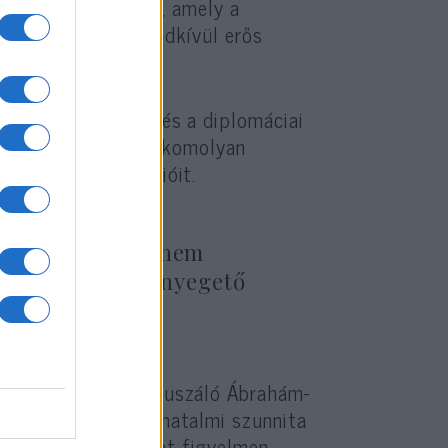
örökország
az új Irán
, amely a
zövetkezve egy rendkívül erős
.
a hírszerzésüket és a diplomáciai
nségesek Izraellel, komolyan
özel-keleti ambícióit.
az iráni háború nem
979 óta tartó fenyegető
ű, megbékélésre fókuszáló Ábrahám-
 regionális, középhatalmi szunnita
ntjából nem hagyhat figyelmen