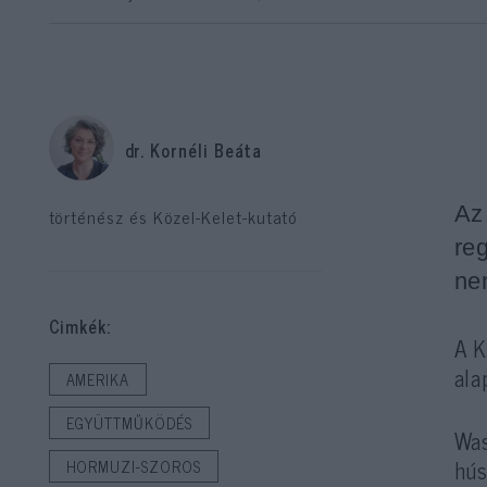
dr. Kornéli Beáta
Az
történész és Közel-Kelet-kutató
re
ne
Cimkék:
A K
ala
AMERIKA
EGYÜTTMŰKÖDÉS
Was
hús
HORMUZI-SZOROS