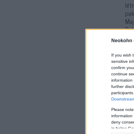
lét
pak
Maj
Pak
Neokohn 
If you wish 
sensitive in
confirm you
continue se
information 
further disc
Ami
participants
Downstream 
par
had
Please note
information 
vál
deny consent
in below Go