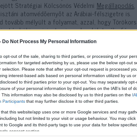
rejött Stratégiai Kölcsönös Védelmi
Megállapodás
isztáni atomvédőernyőt az Arábiai-félszigetre is.
d tovább mélyült a folyamat, azzal, hogy Törökor
isztán külügyminiszterei egy kvadrilaterális fóru
-
Do Not Process My Personal Information
A Kvartett célja elmélyíteni egymás között
to opt-out of the sale, sharing to third parties, or processing of your per
információt, felmérni és kiépíteni a közös
formation for targeted advertising by us, please use the below opt-out s
r selection. Please note that after your opt-out request is processed y
lehetőségeit.
eing interest-based ads based on personal information utilized by us or
disclosed to third parties prior to your opt-out. You may separately opt-
losure of your personal information by third parties on the IAB’s list of
 azért figyelemre méltó, mert a négy ország összes
. This information may also be disclosed by us to third parties on the
IA
Participants
that may further disclose it to other third parties.
amilitáris állománya meghaladja az 4,3 millió főt, 
itengerészet adatai alapján olyan tömeget képvis
 that this website/app uses one or more Google services and may gath
including but not limited to your visit or usage behaviour. You may click 
hat a régióban.
 to Google and its third-party tags to use your data for below specifi
ogle consent section.