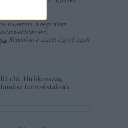
ai, folyamata, a négy állam
bstack-oldalán lévő
álja
. Képünkön a szaúdi légeirő egyik
állt elő: Törökország
 Hamász terroristáinak