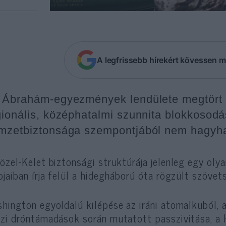
A legfrissebb hírekért kövessen m
 Ábrahám-egyezmények lendülete megtört é
gionális, középhatalmi szunnita blokkosodás
mzetbiztonsága szempontjából nem hagyhat
özel-Kelet biztonsági struktúrája jelenleg egy oly
pjaiban írja felül a hidegháború óta rögzült szövet
hington egyoldalú kilépése az iráni atomalkuból, a
zi dróntámadások során mutatott passzivitása, a H