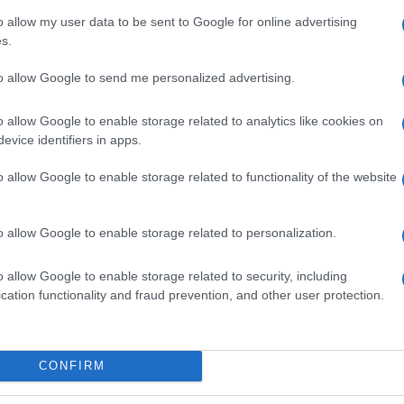
tali Bennett volt izraeli miniszterelnök szerint T
o allow my user data to be sent to Google for online advertising
leáris Pakisztánnal és a gazdag Szaúd-Arábiával s
s.
onai koalíciót hozhat létre Izrael határai közelében
to allow Google to send me personalized advertising.
ezek az országok összehangolják a légvédelmüket, 
o allow Google to enable storage related to analytics like cookies on
lépésüket, még ha nem is lesznek kifejezetten elle
evice identifiers in apps.
látozhatják Jeruzsálem önvédelmi mozgásterét és k
o allow Google to enable storage related to functionality of the website
A dolog tragédiája, hogy Izrael számára 
o allow Google to enable storage related to personalization.
választás, hanem egzisztenciális kérdés, 1
kényszerpálya csúcsa.
o allow Google to enable storage related to security, including
cation functionality and fraud prevention, and other user protection.
el párhuzamosan viszont a történelmi jelentőség
CONFIRM
ezmények lendülete megtört és helyét átvette egy
kkosodás, amit Izrael a nemzetbiztonsága szempo