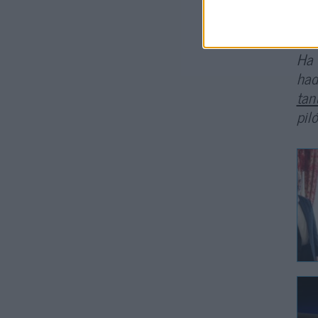
kív
Ha 
had
tan
pil