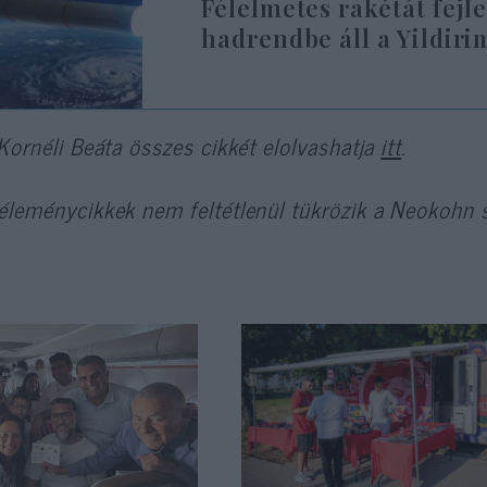
Félelmetes rakétát fejl
hadrendbe áll a Yildir
 Kornéli Beáta összes cikkét elolvashatja
itt
.
éleménycikkek nem feltétlenül tükrözik a Neokohn s