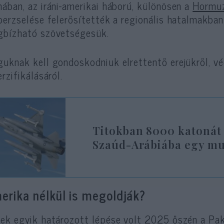
ában, az iráni-amerikai háború, különösen a
Hormuz
perzselése felerősítették a regionális hatalmakban
bízható szövetségesük.
uknak kell gondoskodniuk elrettentő erejükről, v
erzifikálásáról.
Titokban 8000 katonát 
Szaúd-Arábiába egy mu
erika nélkül is megoldják?
ek egyik határozott lépése volt 2025 őszén a Pak