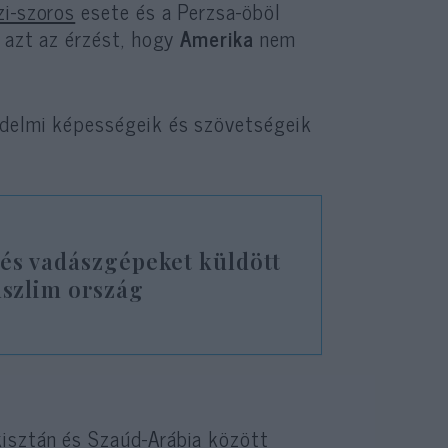
i-szoros
esete és a Perzsa-öböl
 azt az érzést, hogy
Amerika
nem
édelmi képességeik és szövetségeik
és vadászgépeket küldött
szlim ország
isztán és Szaúd-Arábia között