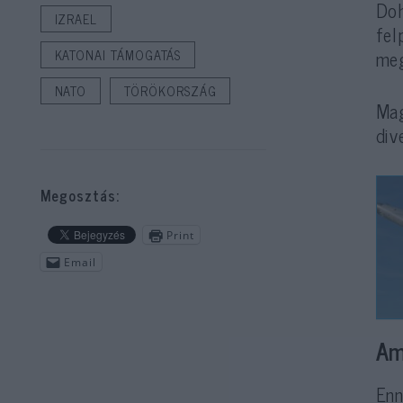
Doh
IZRAEL
fel
meg
KATONAI TÁMOGATÁS
NATO
TÖRÖKORSZÁG
Mag
div
Megosztás:
Print
Email
Am
Enn