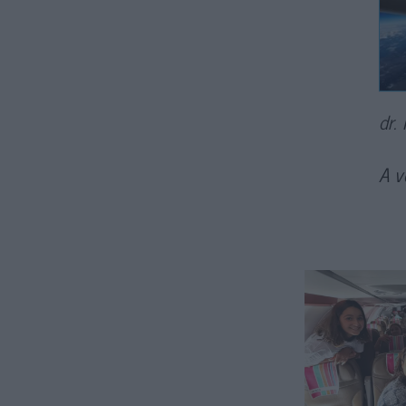
dr.
A v