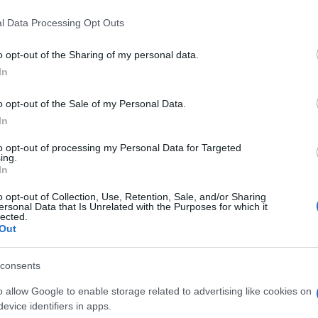
Egy konvencionális háború esetén ez a né
l Data Processing Opt Outs
uralni a Közel-Kelet és Dél-Ázsia szárazföl
o opt-out of the Sharing of my personal data.
In
an együttműködésüket az ideológiai törésvonalak, 
o opt-out of the Sale of my Personal Data.
stratégiai célok jelentősen gyengítik.
In
to opt-out of processing my Personal Data for Targeted
ing.
In
Törökország az új Irán,
o opt-out of Collection, Use, Retention, Sale, and/or Sharing
ersonal Data that Is Unrelated with the Purposes for which it
óvott a volt izraeli ko
lected.
Out
consents
zlám katonai koalíció Izrael határainál
o allow Google to enable storage related to advertising like cookies on
evice identifiers in apps.