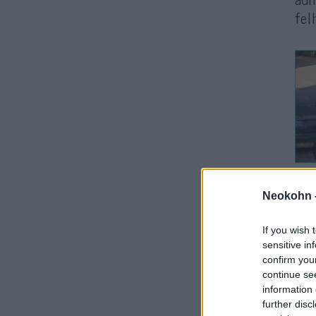
fel
A k
Neokohn 
hel
dok
If you wish 
áll
sensitive in
confirm you
continue se
A j
information 
egy
further disc