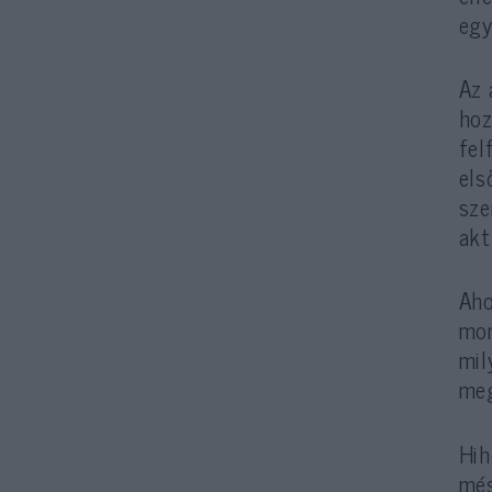
egy
Az 
hoz
fel
els
sze
akt
Aho
mon
mil
meg
Hih
més