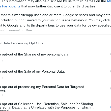
 különálló elem összekapcsolására: megőrzött fel
. This information may also be disclosed by us to third parties on the
IA
Participants
that may further disclose it to other third parties.
zámolókra, visszatérő mintázatokra, valamint az 
az október 7-i támadás teljes struktúrája közötti j
 that this website/app uses one or more Google services and may gath
including but not limited to your visit or usage behaviour. You may click 
 to Google and its third-party tags to use your data for below specifi
izottság szerint az elemzés alapját egy külön lét
ogle consent section.
umentáló archívum képezi, amely több mint 10 eze
talmaz. Ezek elemzése meghaladta az 1800 órát. 
l Data Processing Opt Outs
erjút és személyes találkozót dolgoztak fel túlélő
o opt-out of the Sharing of my personal data.
zokkal, szakértőkkel és hozzátartozókkal.
In
elentés szerint az adatfeldolgozásban szereplő á
o opt-out of the Sale of my Personal Data.
zetiséghez tartoztak.
In
to opt-out of processing my Personal Data for Targeted
ing.
In
Sokkoló: 15 volt izraeli
o opt-out of Collection, Use, Retention, Sale, and/or Sharing
ersonal Data that Is Unrelated with the Purposes for which it
lected.