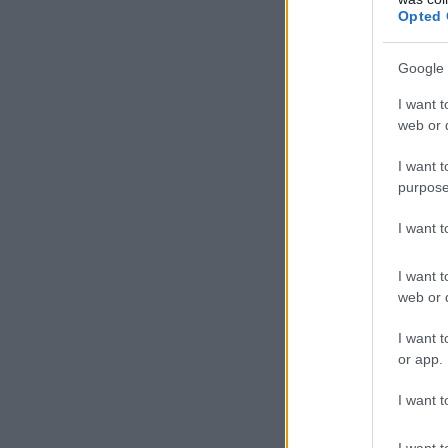
Opted 
Google 
A 
I want t
web or d
A
H
I want t
szi
purpose
leg
I want 
A t
I want t
tes
web or d
és 
I want t
emb
or app.
Vol
I want t
utá
I want t