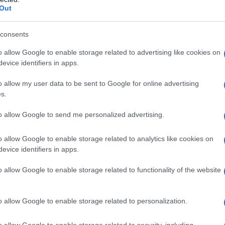
erőszak érte Gázában
Out
consents
barbár támadás
o allow Google to enable storage related to advertising like cookies on
evice identifiers in apps.
amász-terroristák
nemcsak kivégezték ezeket a n
o allow my user data to be sent to Google for online advertising
sztematikusan” beszennyezték őket, ahogy azt a Ci
s.
átfogóbb beszámoló is mutatja az atrocitásról.
to allow Google to send me personalized advertising.
erroristák szétlőtték a szemüket, az arcukat és a 
o allow Google to enable storage related to analytics like cookies on
trészeiket is célba vették. A nőket levetkőztették
evice identifiers in apps.
megégették. Volt, hogy a nemi erőszak alatt és ut
o allow Google to enable storage related to functionality of the website
ert öltek meg és 250-et ejtettek túszul.
t, akit lefejeztek. Medencecsontokat zúztak össze.
o allow Google to enable storage related to personalization.
n is folytatódott. A Beeri kibucban szögeket, éles
o allow Google to enable storage related to security, including