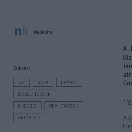
Neokohn
A 
Biz
tám
Cimkék:
atr
Co
18+
GÁZA
HAMASZ
IZRAELI TÚSZOK
Fig
KIVÉGZÉS
NEMI ERŐSZAK
A k
OKTÓBER 7.
ill