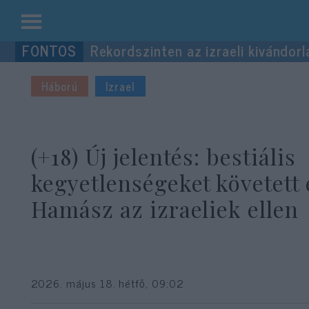
Kilépés
Rekordszinten az izraeli kivándorl
a
tartalomba
Háború
Izrael
(+18) Új jelentés: bestiális
kegyetlenségeket követett 
Hamász az izraeliek ellen
2026. május 18. hétfő, 09:02