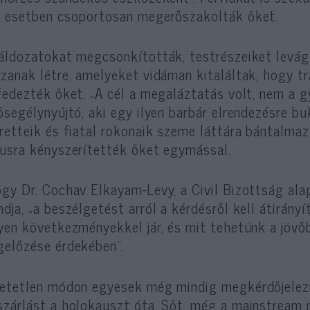
 esetben csoportosan megerőszakolták őket.
áldozatokat megcsonkították, testrészeiket levágt
zanak létre, amelyeket vidáman kitaláltak, hogy tr
fedezték őket. „A cél a megaláztatás volt, nem a
ősegélynyújtó, aki egy ilyen barbár elrendezésre bu
retteik és fiatal rokonaik szeme láttára bántalmaz
usra kényszerítették őket egymással.
gy Dr. Cochav Elkayam-Levy, a Civil Bizottság alap
dja, „a beszélgetést arról a kérdésről kell átirány
yen következményekkel jár, és mit tehetünk a jövő
előzése érdekében”.
etetlen módon egyesek még mindig megkérdőjelezi
zárlást a holokauszt óta. Sőt, még a mainstream m