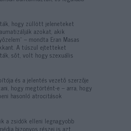
ák, hogy züllött jeleneteket
aumatizálják azokat, akik
 győzelem” – mondta Eran Masas
kkant. A túszul ejtetteket
ták, sőt, volt hogy szexuális
ítója és a jelentés vezető szerzője
ítani, hogy megtörtént-e – arra, hogy
beni hasonló atrocitások
k a zsidók elleni legnagyobb
édia bizonyos részei is azt