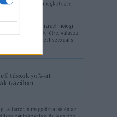
stét meztelenül és megkötözve
ltak.
ág, egy független izraeli nőjogi
ét követően hoztak létre, válaszul
k az aznap elkövetett szexuális
aeli túszok 50%-át
ták Gázában
g „a terror, a megaláztatás és az
álisan bántalmaztak, és legalább