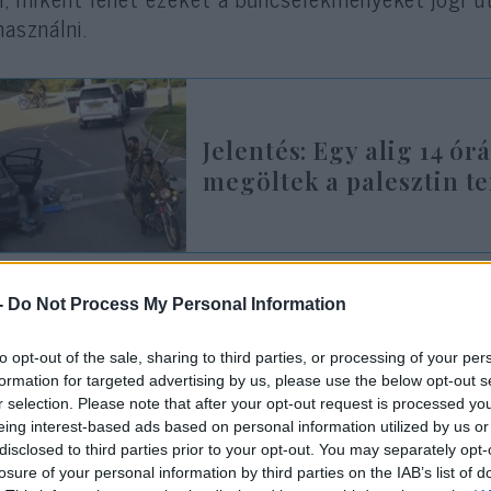
használni.
Jelentés: Egy alig 14 ór
megöltek a palesztin te
érdés már közvetlenül a mészárlás után felmerült,
-
Do Not Process My Personal Information
yszínek egy részét felégették vagy megsemmisített
umentáció sok esetben hiányos maradt, a túlélők 
to opt-out of the sale, sharing to third parties, or processing of your per
apotban voltak, csak részleteket láttak, vagy nem 
formation for targeted advertising by us, please use the below opt-out s
r selection. Please note that after your opt-out request is processed y
eing interest-based ads based on personal information utilized by us or
elentés szerint a megoldást egy olyan bizonyítási 
disclosed to third parties prior to your opt-out. You may separately opt-
etlen tanúvallomásra, videóra vagy igazságügyi sz
losure of your personal information by third parties on the IAB’s list of