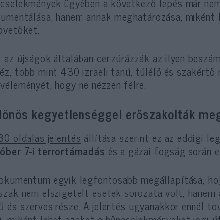
cselekmények ügyében a következő lépés már nem
umentálása, hanem annak meghatározása, miként le
övetőket.
 az újságok általában cenzúrázzák az ilyen beszám
éz, több mint 430 izraeli tanú, túlélő és szakértő 
véleményét, hogy ne nézzen félre.
lönös kegyetlenséggel erőszakolták meg 
80 oldalas jelentés
állítása szerint ez az eddigi l
óber 7-i terrortámadás
és a gázai fogság során e
okumentum egyik legfontosabb megállapítása, hog
szak nem elszigetelt esetek sorozata volt, hanem
ű és szerves része. A jelentés ugyanakkor ennél to
i, miként lehet ezeket a bűncselekményeket jogi ú