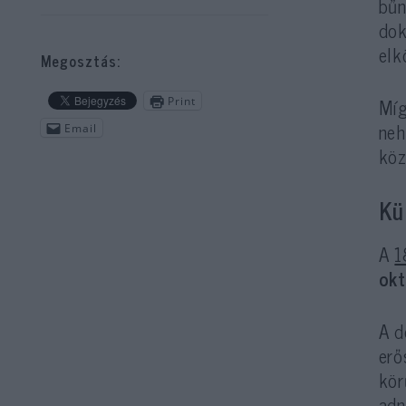
bűn
dok
elk
Megosztás:
Míg
Print
neh
Email
köz
Kü
A
1
okt
A d
erő
kör
adn