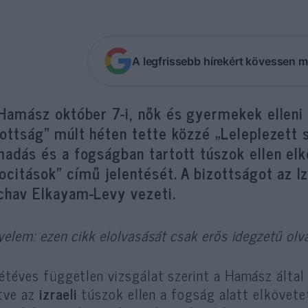
A legfrissebb hírekért kövessen m
„Hamász október 7-i, nők és gyermekek elleni
ottság” múlt héten tette közzé „Leleplezett s
adás és a fogságban tartott túszok ellen elk
ocitások” című jelentését. A bizottságot az I
chav Elkayam-Levy vezeti.
yelem: ezen cikk elolvasását csak erős idegzetű olv
étéves független vizsgálat szerint a Hamász által 
etve az
izraeli
túszok ellen a fogság alatt elkövete