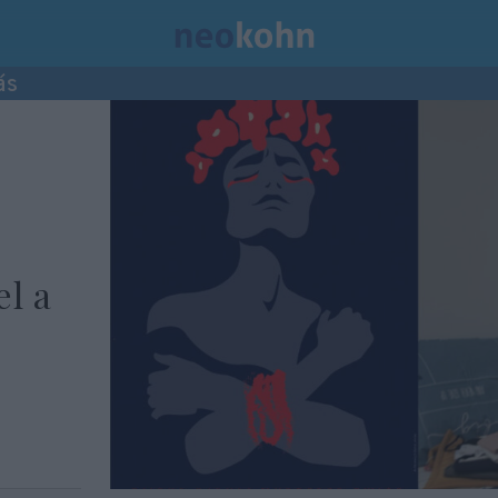
ás
el a