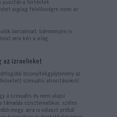
 pusztán a történtek
het jogilag felelősségre vonni az
olók borzalmait, bármennyire is
most arra kéri a világ
az izraelieket
egátfogóbb bizonyítékgyűjtemény az
lkövetett szexuális atrocitásokról.
y a szexuális és nemi alapú
 a támadás szisztematikus, széles
vább megy: arra is választ próbál
ton bizonyítani és büntetőeljárásban