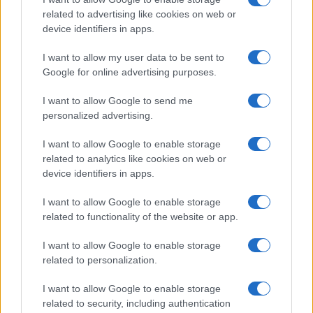
related to advertising like cookies on web or
A sikeres teszt egyben azt is mutatja, hogy
device identifiers in apps.
az európai hadseregek az ukrajnai háború
I want to allow my user data to be sent to
tapasztalatait egyre inkább beépítik
Google for online advertising purposes.
fejlesztéseikbe. A Diehl Defence közlése
szerint a Zieselt már több fegyveres erő –
I want to allow Google to send me
personalized advertising.
köztük német és ukrán egységek – is
teszteli, ami növekvő nemzetközi
I want to allow Google to enable storage
érdeklődésre utal a rendszer iránt.
related to analytics like cookies on web or
device identifiers in apps.
I want to allow Google to enable storage
related to functionality of the website or app.
Gépágyút kap a Katica – új
drónelhárító robotot épít
I want to allow Google to enable storage
Magyarország és Törökország
related to personalization.
I want to allow Google to enable storage
related to security, including authentication