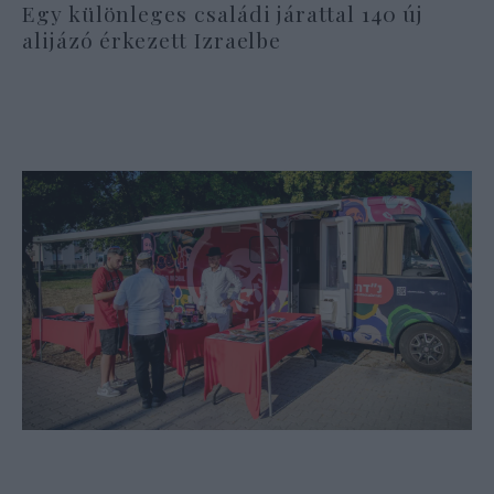
Egy különleges családi járattal 140 új
alijázó érkezett Izraelbe