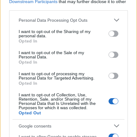
Downstream Participants
that may further disclose it to other
ahol a drónhadviselés, a folyamatos
third parties.
megfigyelés, a tüzérségi dominancia és a
Please note that this website/app uses one or more Google
Personal Data Processing Opt Outs
magas veszteségráta alapvetően
services and may gather and store information including but
meghatározza a harctéri környezetet.
not limited to your visit or usage behaviour. You may click to
I want to opt-out of the Sharing of my
personal data.
grant or deny consent to Google and its third-party tags to
Opted In
use your data for below specified purposes in below Google
A könnyű, robotizált rakétahordozók
consent section.
I want to opt-out of the Sale of my
bevethetők városi környezetben, erdős
Personal Data.
Opted In
területeken vagy előretolt, kockázatos
pozíciókban, ahol a hagyományos páncéltörő
I want to opt-out of processing my
Personal Data for Targeted Advertising.
egységeket fokozottan fenyegetné a
Opted In
tüzérségi tűz, a drónok vagy a
I want to opt-out of Collection, Use,
mesterlövészek jelenléte. A Ziesel kompakt
Retention, Sale, and/or Sharing of my
Personal Data that Is Unrelated with the
mérete ráadásul jobb rejtőképességet és
Purposes for which it was collected.
Opted Out
nagyobb manőverezhetőséget biztosít a
hasonló fegyverzetű, de nagyobb
Google consents
harcjárművekhez képest.
I want to allow Google to enable storage