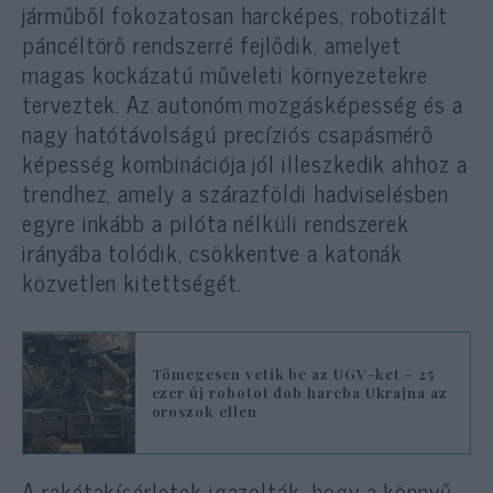
járműből fokozatosan harcképes, robotizált
páncéltörő rendszerré fejlődik, amelyet
magas kockázatú műveleti környezetekre
terveztek. Az autonóm mozgásképesség és a
nagy hatótávolságú precíziós csapásmérő
képesség kombinációja jól illeszkedik ahhoz a
trendhez, amely a szárazföldi hadviselésben
egyre inkább a pilóta nélküli rendszerek
irányába tolódik, csökkentve a katonák
közvetlen kitettségét.
Tömegesen vetik be az UGV-ket – 25
ezer új robotot dob harcba Ukrajna az
oroszok ellen
A
rakétakísérletek
igazolták, hogy a könnyű