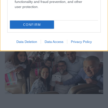
Indul az olcsó európai rakéták
functionality and fraud prevention, and other
tömeggyártása – összefogott
user protection.
Rheinmetall és a Destinus
CONFIRM
Data Deletion
Data Access
Privacy Policy