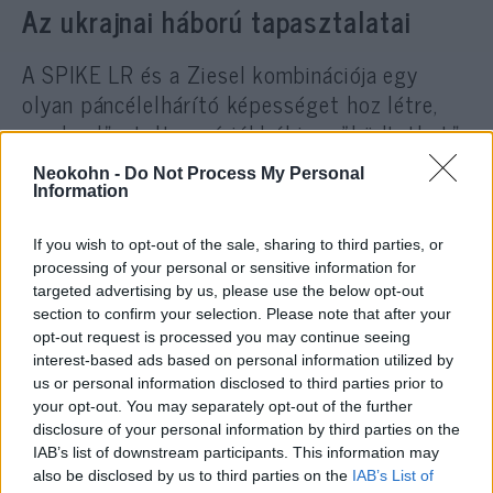
Az ukrajnai háború tapasztalatai
A SPIKE LR és a Ziesel kombinációja egy
olyan páncélelhárító képességet hoz létre,
amely előretolt pozíciókból is működtethető.
Ez lehetővé teszi, hogy a hadseregek a
Neokohn -
Do Not Process My Personal
frontvonal közelében is páncéltörő tűzerőt
Information
telepítsenek anélkül, hogy a gyalogsági
alegységeket közvetlen veszélynek tennék ki.
If you wish to opt-out of the sale, sharing to third parties, or
processing of your personal or sensitive information for
targeted advertising by us, please use the below opt-out
section to confirm your selection. Please note that after your
opt-out request is processed you may continue seeing
Megérkeztek Ukrajnába a Phantomok
interest-based ads based on personal information utilized by
– humanoid robotkatonákat vetnek be
az oroszok ellen
us or personal information disclosed to third parties prior to
your opt-out. You may separately opt-out of the further
disclosure of your personal information by third parties on the
Az ilyen
koncepciók
különösen
IAB’s list of downstream participants. This information may
also be disclosed by us to third parties on the
IAB’s List of
felértékelődnek a modern hadszíntereken,