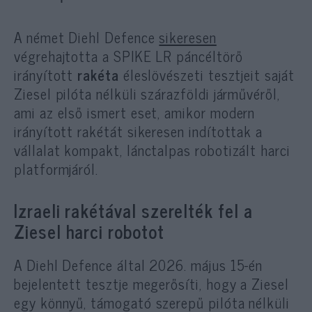
A német Diehl Defence
sikeresen
végrehajtotta a SPIKE LR páncéltörő
irányított
rakéta
éleslövészeti tesztjeit saját
Ziesel pilóta nélküli szárazföldi járművéről,
ami az első ismert eset, amikor modern
irányított rakétát sikeresen indítottak a
vállalat kompakt, lánctalpas robotizált harci
platformjáról.
Izraeli rakétával szerelték fel a
Ziesel harci robotot
A Diehl Defence által 2026. május 15-én
bejelentett tesztje megerősíti, hogy a Ziesel
egy könnyű, támogató szerepű pilóta nélküli