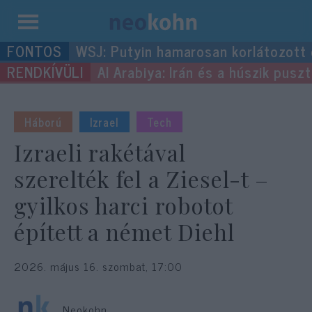
Kilépés
WSJ: Putyin hamarosan korlátozott
a
Al Arabiya: Irán és a húszik pus
tartalomba
Háború
Izrael
Tech
Izraeli rakétával
szerelték fel a Ziesel-t –
gyilkos harci robotot
épített a német Diehl
2026. május 16. szombat, 17:00
Neokohn