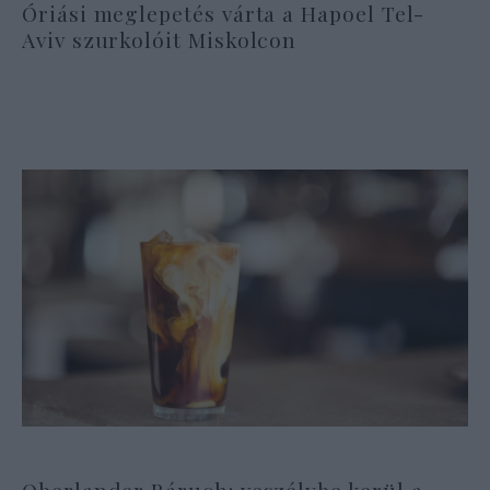
Óriási meglepetés várta a Hapoel Tel-
Aviv szurkolóit Miskolcon
Oberlander Báruch: veszélybe kerül a