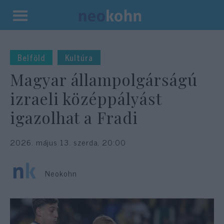
Kilépés
a
tartalomba
Belföld
Kultúra
Magyar állampolgárságú
izraeli középpályást
igazolhat a Fradi
2026. május 13. szerda, 20:00
Neokohn