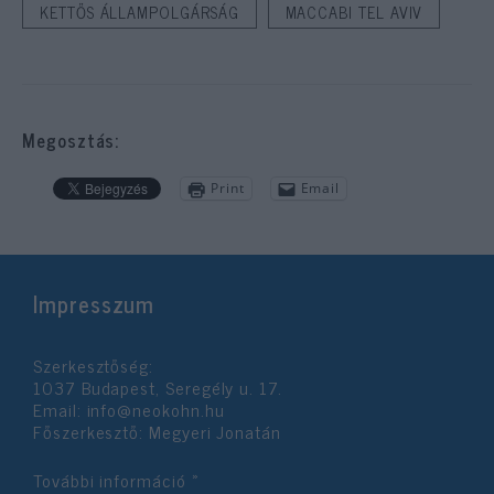
KETTŐS ÁLLAMPOLGÁRSÁG
MACCABI TEL AVIV
Megosztás:
Print
Email
Impresszum
Szerkesztőség:
1037 Budapest, Seregély u. 17.
Email:
info@neokohn.hu
Főszerkesztő: Megyeri Jonatán
További információ »