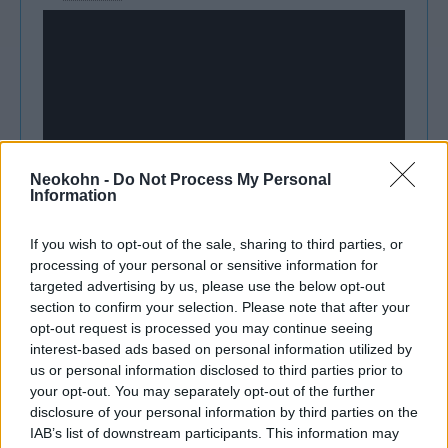
Neokohn -
Do Not Process My Personal
Information
If you wish to opt-out of the sale, sharing to third parties, or
processing of your personal or sensitive information for
A szabály célja a hazai játékosok és a fiatal
targeted advertising by us, please use the below opt-out
tehetségek szerepeltetésének növelése, a
section to confirm your selection. Please note that after your
opt-out request is processed you may continue seeing
támogatások ehhez a feltételhez kötése.
interest-based ads based on personal information utilized by
us or personal information disclosed to third parties prior to
A Mandiner szerint a sokszoros izraeli
your opt-out. You may separately opt-out of the further
disclosure of your personal information by third parties on the
utánpótlás- és háromszoros
IAB’s list of downstream participants. This information may