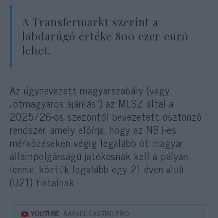
A Transfermarkt szerint a
labdarúgó értéke 800 ezer euró
lehet.
Az úgynevezett magyarszabály (vagy
„ötmagyaros ajánlás”) az MLSZ által a
2025/26-os szezontól bevezetett ösztönző
rendszer, amely előírja, hogy az NB I-es
mérkőzéseken végig legalább öt magyar
állampolgárságú játékosnak kell a pályán
lennie, köztük legalább egy 21 éven aluli
(U21) fiatalnak.