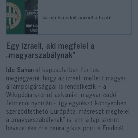
Izraeli bajnokot igazolt a Fradi!
Egy izraeli, aki megfelel a
„magyarszabálynak”
Ido Sahar
ral kapcsolatban fontos
megjegyezni, hogy az izraeli mellett magyar
állampolgársággal is rendelkezik – a
Wikipédia
szerint
askenázi, magyar-zsidó
felmenői nyomán -, így egyrészt könnyebben
szerződtethető Európába, másrészt megfelel
a „magyarszabálynak” is, ami a lap szerint
bevezetése óta neuralgikus pont a Fradinál.