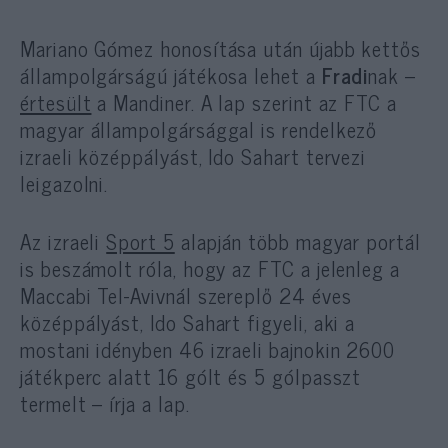
Mariano Gómez honosítása után újabb kettős
állampolgárságú játékosa lehet a
Fradi
nak –
értesült
a Mandiner. A lap szerint az FTC a
magyar állampolgársággal is rendelkező
izraeli középpályást, Ido Sahart tervezi
leigazolni.
Az izraeli
Sport 5
alapján több magyar portál
is beszámolt róla, hogy az FTC a jelenleg a
Maccabi Tel-Avivnál szereplő 24 éves
középpályást, Ido Sahart figyeli, aki a
mostani idényben 46 izraeli bajnokin 2600
játékperc alatt 16 gólt és 5 gólpasszt
termelt – írja a lap.