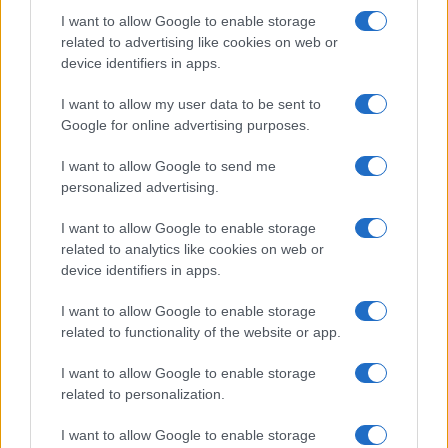
A korábban kölcsönben Koszta Márk jelenlegi
I want to allow Google to enable storage
csapatában, a Maccabi Petah Tikvánál,
related to advertising like cookies on web or
valamint a ciprusi Apollón Limasszolnál is
device identifiers in apps.
megforduló Saharnak emellett a tengerentúli
I want to allow my user data to be sent to
profi ligából, az MLS-ből is van megkeresése,
Google for online advertising purposes.
az elmúlt héten a pénzügyei miatt is a
I want to allow Google to send me
figyelem középpontjába kerülő magyar
personalized advertising.
bajnokcsapatnak így igencsak kecsegtető
ajánlattal kellene előrukkolnia a megszerzése
I want to allow Google to enable storage
related to analytics like cookies on web or
érdekében – véli a Mandiner.
device identifiers in apps.
Fotó: Facebook / Maccabi Tel Aviv
I want to allow Google to enable storage
related to functionality of the website or app.
I want to allow Google to enable storage
related to personalization.
Izraeli válogatott labdarúgóval erősít
a Fradi
I want to allow Google to enable storage