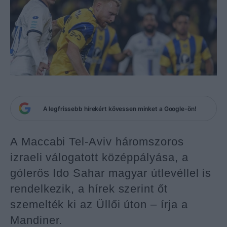
A legfrissebb hírekért kövessen minket a Google-ön!
A Maccabi Tel-Aviv háromszoros
izraeli válogatott középpályása, a
gólerős Ido Sahar magyar útlevéllel is
rendelkezik, a hírek szerint őt
szemelték ki az Üllői úton – írja a
Mandiner.