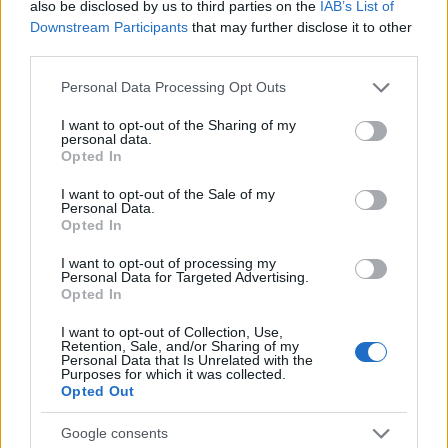
felnőttválogatott Sahar megszerzése ezzel
also be disclosed by us to third parties on the
IAB’s List of
együtt nem ígérkezik egyszerű feladatnak.
Downstream Participants
that may further disclose it to other
third parties.
Please note that this website/app uses one or more Google
Personal Data Processing Opt Outs
services and may gather and store information including but
Az antiszemitizmus ellen szólalt fel a
not limited to your visit or usage behaviour. You may click to
I want to opt-out of the Sharing of my
personal data.
Fradi elnöke
grant or deny consent to Google and its third-party tags to
Opted In
use your data for below specified purposes in below Google
consent section.
I want to opt-out of the Sale of my
Personal Data.
Ő maga is hajlana a váltásra
Opted In
Bár a szerződése idén lejár a Maccabinál, és a
I want to opt-out of processing my
Personal Data for Targeted Advertising.
hírek szerint a játékos maga is hajlana a
Opted In
váltásra, a tel-avivi klubnak egyéves opciója
I want to opt-out of Collection, Use,
van a hosszabbításra, amelyet jó eséllyel
Retention, Sale, and/or Sharing of my
Personal Data that Is Unrelated with the
érvényesít is, így átigazolási díj ellenében
Purposes for which it was collected.
Opted Out
lehetne őt elhozni.
Google consents