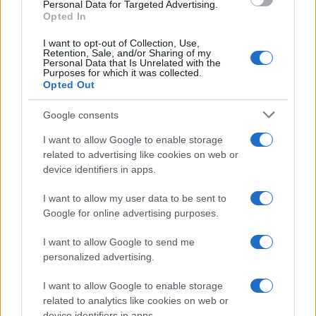
próbálták megzavarni a tárgyalást
Personal Data for Targeted Advertising.
Opted In
Nemes beszámolójában kitért arra is, hogy a
I want to opt-out of Collection, Use,
Retention, Sale, and/or Sharing of my
tárgyalás feszes, helyenként szokatlanul
Personal Data that Is Unrelated with the
szigorú légkörben zajlott. Elmondta, hogy
Purposes for which it was collected.
Opted Out
egyes palesztinpárti rendbontók
Hezbollah-
jelvényeket
viseltek, többeket pedig a
Google consents
bíróság eltávolítatott a teremből, amiért
I want to allow Google to enable storage
próbálták megzavarni Nemes megszólalásait,
related to advertising like cookies on web or
ezért a bíró több alkalommal is rendre
device identifiers in apps.
utasította a hallgatóságot.
I want to allow my user data to be sent to
Google for online advertising purposes.
„Minden alkalommal, amikor a közönség
I want to allow Google to send me
megpróbálta belém fojtani a szót,
personalized advertising.
kivezettette a rendbontókat, akik leginkább
énekelve-táncolva távoztak. Egy ponton
I want to allow Google to enable storage
related to analytics like cookies on web or
megjegyezte, hogy ez nem a Mónika show, és
device identifiers in apps.