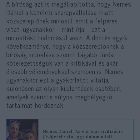
A bíróság azt is megállapította, hogy Nemes
Dániel a közéleti szerepvállalása miatt
közszereplőnek minősül, amit a felperes
vitat, ugyanakkor – mint írja – ezt a
minősítést tudomásul veszi. A döntés egyik
következménye, hogy a közszereplőknek a
bíróság indoklása szerint tágabb tűrési
kötelezettségük van a kritikával és akár
élesebb véleményekkel szemben is. Nemes
ugyanakkor ezt a gyakorlatot vitatja,
különösen az olyan kijelentések esetében,
amelyek szerinte súlyos, megbélyegző
tartalmat hordoznak.
Nemes Dániel: Az európai civilizáció
jövőjéért való aggodalom miatt