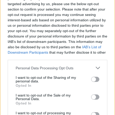
targeted advertising by us, please use the below opt-out
section to confirm your selection. Please note that after your
opt-out request is processed you may continue seeing
Szerintem meg a náci gyilkosokon kívül
interest-based ads based on personal information utilized by
senkinek, még esetleg egy közszereplőnek
us or personal information disclosed to third parties prior to
sem kell eltűrnie, hogy náci gyilkosnak
your opt-out. You may separately opt-out of the further
nevezzék.” – írta Nemes.
disclosure of your personal information by third parties on the
IAB’s list of downstream participants. This information may
also be disclosed by us to third parties on the
IAB’s List of
Nemes közölte azt is, hogy a döntés ellen
Downstream Participants
that may further disclose it to other
third parties.
fellebbezni fog.
Please note that this website/app uses one or more Google
Personal Data Processing Opt Outs
services and may gather and store information including but
not limited to your visit or usage behaviour. You may click to
I want to opt-out of the Sharing of my
personal data.
Schiffer András segítségével tartanak
grant or deny consent to Google and its third-party tags to
Opted In
Izrael-ellenes pancsertüntetést
use your data for below specified purposes in below Google
Budapesten
consent section.
I want to opt-out of the Sale of my
Personal Data.
Opted In
Hezbollah-kitűzős aktivisták
I want to opt-out of processing my