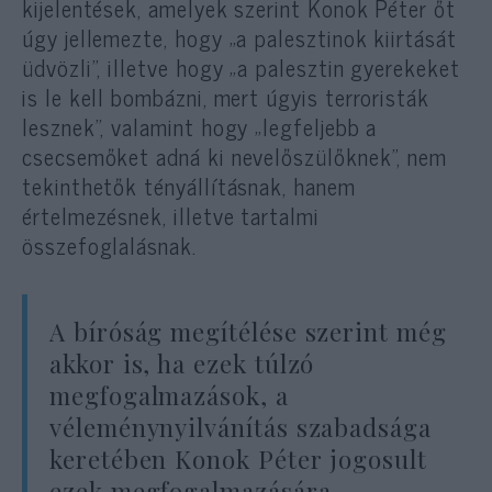
kijelentések, amelyek szerint Konok Péter őt
úgy jellemezte, hogy „a palesztinok kiirtását
üdvözli”, illetve hogy „a palesztin gyerekeket
is le kell bombázni, mert úgyis terroristák
lesznek”, valamint hogy „legfeljebb a
csecsemőket adná ki nevelőszülőknek”, nem
tekinthetők tényállításnak, hanem
értelmezésnek, illetve tartalmi
összefoglalásnak.
A bíróság megítélése szerint még
akkor is, ha ezek túlzó
megfogalmazások, a
véleménynyilvánítás szabadsága
keretében Konok Péter jogosult
ezek megfogalmazására.