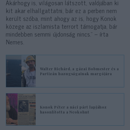
Akárhogy is, világosan látszott, valójában ki
kit akar elhallgattatni, bár ez a perben nem
került szóba, mint ahogy az is, hogy Konok
közege az iszlamista terrort támogatja, bár
mindebben semmi újdonság nincs.” – írta
Nemes.
Walter Richárd, a gázai Bobmester és a
Partizán hazugságainak margójára
Konok Péter a náci párt lapjához
hasonlította a Neokohnt