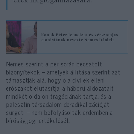
Konok Péter lenácizta és vérszomjas
cionistának nevezte Nemes Dánielt
Nemes szerint a per során becsatolt
bizonyítékok – amelyek állítása szerint azt
támasztják alá, hogy ő a civilek elleni
erőszakot elutasítja, a háború áldozatait
mindkét oldalon tragédiának tartja, és a
palesztin társadalom deradikalizációját
sürgeti – nem befolyásolták érdemben a
bíróság jogi értékelését.