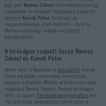
jogi pert
Nemes Dániel
információbiztonsági
szakember és Izraellel foglalkozó szakértő,
amelyet
Konok Péter
történész és
megmondóember ellen indított – derül ki
Nemes közösségi oldalán közzétett
beszámolóból.
A bíróságon csapott össze Nemes
Dániel és Konok Péter
Amint arról a Neokohn is
beszámolt
, Konok
Péter korábban vérszomjas cionistának
nevezte a Radnóti Miklós antirasszista díjat
megkapó Nemes Dánielt. Nemes bíróságra
vitte az ügyet.
Facebook-bejegyzésében
azt
írja, a bíróság álláspontja szerint azok a