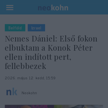
Kilépés
a
tartalomba
Belföld
Izrael
Nemes Dániel: Első fokon
elbuktam a Konok Péter
ellen indított pert,
fellebbezek
2026. május 12. kedd, 15:59
Neokohn