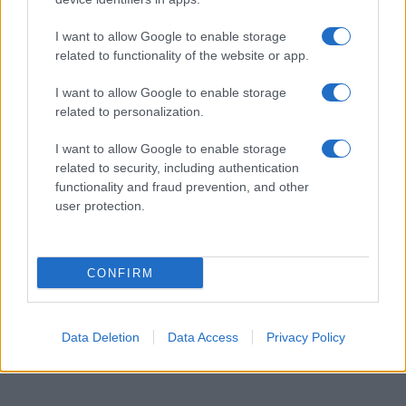
80-as IQ felett mindenkinek meg kell értenie,
hogy nem hangoskodhat. Az „elrabolt”, de
I want to allow Google to enable storage
related to functionality of the website or app.
szerencsére megkerült, és – szintén
szerencsére – jól láthatóan kitűnő
I want to allow Google to enable storage
egészségnek örvendő Ricsi [
Walter Richárd
,
related to personalization.
az izraeli erők által nemrég tengeren elfogott
I want to allow Google to enable storage
aktivista – a szerk.] ekkor hagyta el a termet.
related to security, including authentication
functionality and fraud prevention, and other
user protection.
A bíró levetette a Hezbollah-
kitűzőket is (ez Konok
CONFIRM
ügyvédjének,
Dr. Schiffer
Andrásnak
– nekem úgy tűnt –
kényelmetlenséget okozott).
Data Deletion
Data Access
Privacy Policy