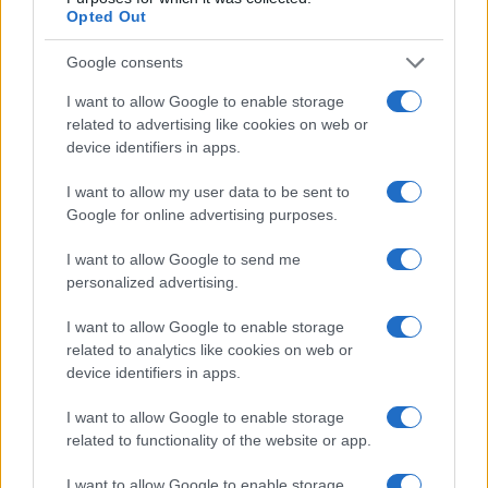
szenzációhajhász, és tudományos
Opted Out
kérdésekben időnként leegyszerűsítő vagy
Google consents
félrevezető állításokra építik kampányaikat.
Emellett belső struktúrája sokszor
I want to allow Google to enable storage
related to advertising like cookies on web or
átláthatatlan, a „vezető nélküli” működés
device identifiers in apps.
pedig gyakran szervezetlenséghez és
felelősségkerüléshez vezet. Kritikusai szerint
I want to allow my user data to be sent to
az XR gyakran többet árt a klímaügy
Google for online advertising purposes.
társadalmi megítélésének, mint amennyit
I want to allow Google to send me
használ, mivel akciói polarizálják a
personalized advertising.
közvéleményt, és elsősorban negatív
I want to allow Google to enable storage
reakciókat váltanak ki. Ennek eredményeként
related to analytics like cookies on web or
sokan úgy látják, hogy a mozgalom inkább a
device identifiers in apps.
figyelem felkeltésére, mintsem valódi,
I want to allow Google to enable storage
hatékony megoldások előmozdítására
related to functionality of the website or app.
fókuszál.
I want to allow Google to enable storage