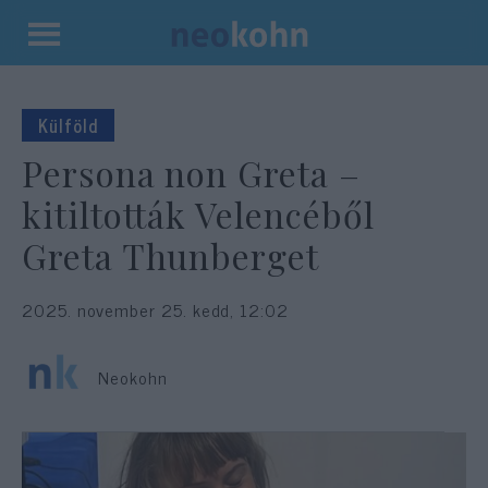
Kilépés
a
tartalomba
Külföld
Persona non Greta –
kitiltották Velencéből
Greta Thunberget
2025. november 25. kedd, 12:02
Neokohn