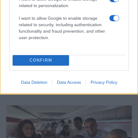
related to personalization.
Ezt muszáj látnia: Vicces izraeli
I want to allow Google to enable storage
paródiavideó készült Greta
related to security, including authentication
Thunbergről
functionality and fraud prevention, and other
user protection.
Greta Thunberg barátnője szerint a
CONFIRM
gázai terroristák „csodálatos
emberek”
Data Deletion
Data Access
Privacy Policy