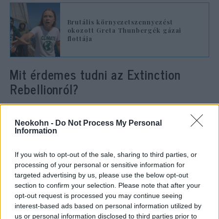
Brutális környezetszennyezést
okozott Greta Thunbergék gázai
flottája
Mit érdemes tudni az Extinction
Rebellionról?
Az
Extinction Rebellion
(XR) egy radikális
klímaaktivista mozgalom, amely az elmúlt
Neokohn -
Do Not Process My Personal
Information
években elsősorban látványos és sokszor a
közlekedést vagy a közélet működését
If you wish to opt-out of the sale, sharing to third parties, or
akadályozó akcióival vált ismertté. Taktikáik
processing of your personal or sensitive information for
között gyakran szerepel az utak, hidak és
targeted advertising by us, please use the below opt-out
section to confirm your selection. Please note that after your
közlekedési csomópontok blokádja, vagy akár
opt-out request is processed you may continue seeing
kulturális intézmények és kiállítások
interest-based ads based on personal information utilized by
megzavarása. Bár céljuk a klímaváltozás
us or personal information disclosed to third parties prior to