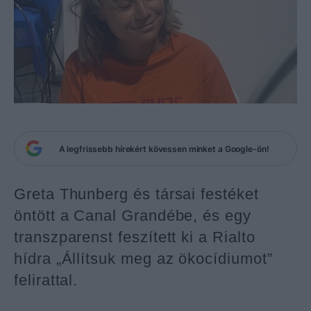
A legfrissebb hírekért kövessen minket a Google-ön!
Greta Thunberg és társai festéket
öntött a Canal Grandébe, és egy
transzparenst feszített ki a Rialto
hídra „Állítsuk meg az ökocídiumot”
felirattal.