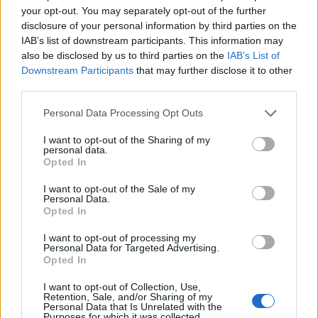
your opt-out. You may separately opt-out of the further
elleni fellépés hangsúlyozása, módszereik
disclosure of your personal information by third parties on the
sok kritikát kaptak amiatt, hogy aránytalan
IAB’s list of downstream participants. This information may
káoszt okoznak a hétköznapi embereknek,
also be disclosed by us to third parties on the
IAB’s List of
miközben a valódi döntéshozókra kevés
Downstream Participants
that may further disclose it to other
third parties.
közvetlen hatást gyakorolnak.
Please note that this website/app uses one or more Google
Personal Data Processing Opt Outs
services and may gather and store information including but
not limited to your visit or usage behaviour. You may click to
I want to opt-out of the Sharing of my
Több országban a lakosság
personal data.
grant or deny consent to Google and its third-party tags to
Opted In
jelentős része inkább
use your data for below specified purposes in below Google
consent section.
bosszantónak és
I want to opt-out of the Sale of my
Personal Data.
kontraproduktívnak tartja
Opted In
akcióikat, mintsem inspirálónak.
I want to opt-out of processing my
Personal Data for Targeted Advertising.
Opted In
A szervezetet gyakran éri az a vád is, hogy
I want to opt-out of Collection, Use,
Retention, Sale, and/or Sharing of my
kommunikációjuk túlzó, sokszor
Personal Data that Is Unrelated with the
Purposes for which it was collected.