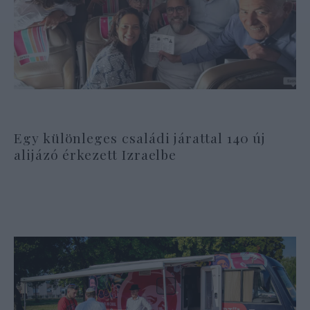
Egy különleges családi járattal 140 új
alijázó érkezett Izraelbe