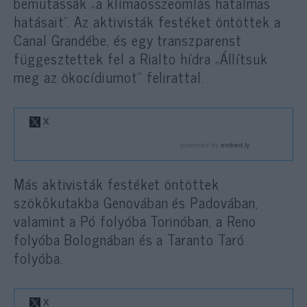
bemutassák „a klímaösszeomlás hatalmas
hatásait”. Az aktivisták festéket öntöttek a
Canal Grandébe, és egy transzparenst
függesztettek fel a Rialto hídra „Állítsuk
meg az ökocídiumot” felirattal.
Más aktivisták festéket öntöttek
szökőkutakba Genovában és Padovában,
valamint a Pó folyóba Torinóban, a Reno
folyóba Bolognában és a Taranto Taró
folyóba.