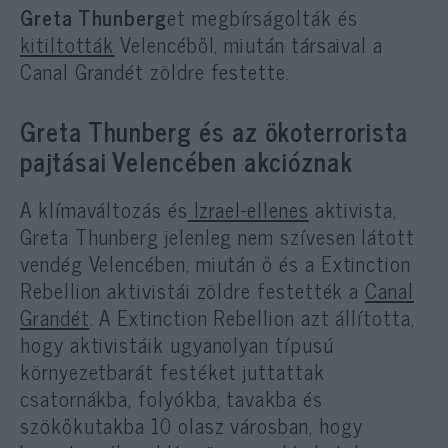
Greta Thunberg
et megbírságolták és
kitiltották
Velencéből, miután társaival a
Canal Grandét zöldre festette.
Greta Thunberg és az ökoterrorista
pajtásai Velencében akcióznak
A klímaváltozás és
Izrael-ellenes
aktivista,
Greta Thunberg jelenleg nem szívesen látott
vendég Velencében, miután ő és a Extinction
Rebellion aktivistái zöldre festették a
Canal
Grandét
. A Extinction Rebellion azt állította,
hogy aktivistáik ugyanolyan típusú
környezetbarát festéket juttattak
csatornákba, folyókba, tavakba és
szökőkutakba 10 olasz városban, hogy