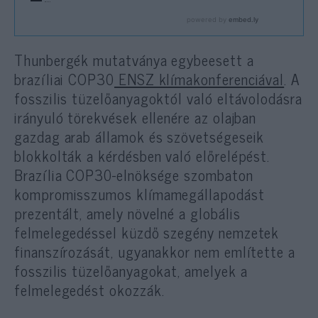
Thunbergék mutatványa egybeesett a
brazíliai COP30
ENSZ klímakonferenciával
. A
fosszilis tüzelőanyagoktól való eltávolodásra
irányuló törekvések ellenére az olajban
gazdag arab államok és szövetségeseik
blokkolták a kérdésben való előrelépést.
Brazília COP30-elnöksége szombaton
kompromisszumos klímamegállapodást
prezentált, amely növelné a globális
felmelegedéssel küzdő szegény nemzetek
finanszírozását, ugyanakkor nem említette a
fosszilis tüzelőanyagokat, amelyek a
felmelegedést okozzák.