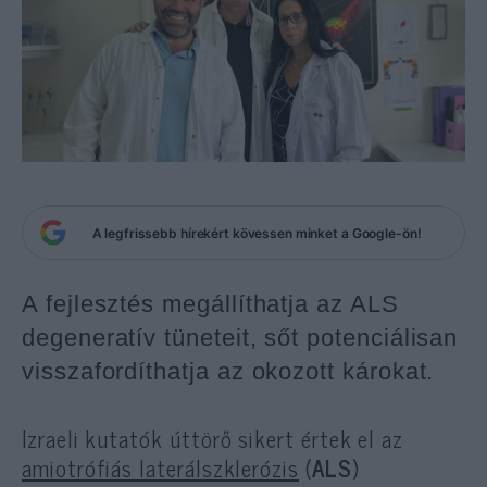
A legfrissebb hírekért kövessen minket a Google-ön!
A fejlesztés megállíthatja az ALS
degeneratív tüneteit, sőt potenciálisan
visszafordíthatja az okozott károkat.
Izraeli kutatók úttörő sikert értek el az
amiotrófiás laterálszklerózis
(
ALS
)