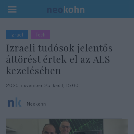
Kilépés
a
tartalomba
Izrael
Tech
Izraeli tudósok jelentős
áttörést értek el az ALS
kezelésében
2025. november 25. kedd, 15:00
Neokohn