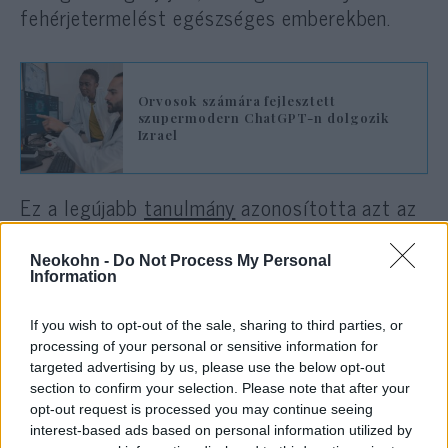
fehérjetermelést egészséges emberekben.
Orvosok számára fejlesztett
szupermodern ChatGPT-n dolgozik
Izrael
Ez a legújabb
tanulmány
azonosította azt az
ágenst, amely a TDP-43 rendellenes
működését okozza, egy másik molekulát, a
Neokohn -
Do Not Process My Personal
Information
mikroRNS-126-ot. Amikor nincs elég
mikroRNS-126
a szervezetben, túl sok TDP-
If you wish to opt-out of the sale, sharing to third parties, or
43 termelődik, ami legyengítő tüneteket
processing of your personal or sensitive information for
okozhat. A kutatók azt találták, hogy ha
targeted advertising by us, please use the below opt-out
extra mikroRNS-126-ot adunk az ALS-es
section to confirm your selection. Please note that after your
opt-out request is processed you may continue seeing
betegek szöveteihez és a betegséggel
interest-based ads based on personal information utilized by