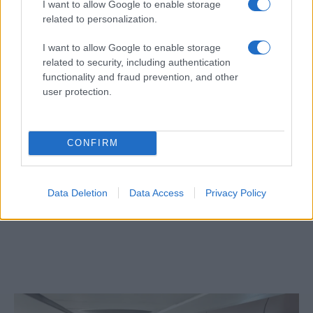
I want to allow Google to enable storage
related to personalization.
I want to allow Google to enable storage
related to security, including authentication
functionality and fraud prevention, and other
user protection.
CONFIRM
7+1 meglepő dolog, amit nem tudott
Data Deletion
Data Access
Privacy Policy
Cserháti Tamaráról