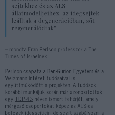
sejtekhez és az ALS
állatmodelljeihez, az idegsejtek
leálltak a degenerációban, sőt
regenerálódtak”
– mondta Eran Perlson professzor a
The
Times of Israelnek
.
Perlson csapata a Ben-Gurion Egyetem és a
Weizmann Intézet tudósaival is
együttműködött a projekten. A tudósok
korábbi munkájuk során már azonosítottak
egy
TDP-43
néven ismert fehérjét, amely
mérgező csoportokat képez az ALS-es
betegek idegsejtjein, de segít szabályozni a