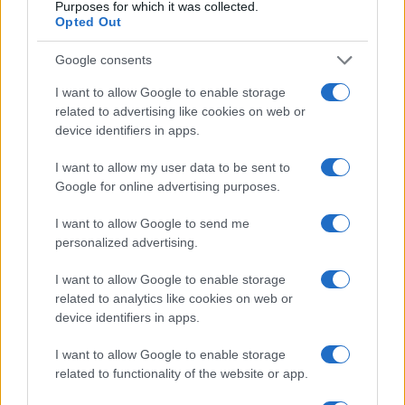
Purposes for which it was collected.
Opted Out
– tette hozzá Perlson.
Google consents
I want to allow Google to enable storage
related to advertising like cookies on web or
A mesterséges intelligenciával lenne
device identifiers in apps.
Izrael a világ biotech-nagyhatalma
I want to allow my user data to be sent to
Google for online advertising purposes.
I want to allow Google to send me
Izraelben már mesterséges
personalized advertising.
intelligencia jelzi előre az orvosi
vészhelyzeteket
I want to allow Google to enable storage
related to analytics like cookies on web or
device identifiers in apps.
I want to allow Google to enable storage
related to functionality of the website or app.