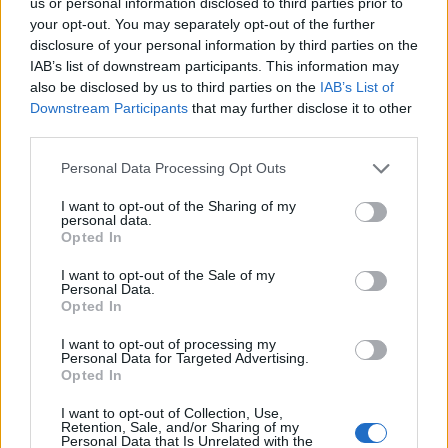
injekciózott egerekhez, az képes enyhíteni,
us or personal information disclosed to third parties prior to
sőt visszafordítani a neurodegeneratív
your opt-out. You may separately opt-out of the further
disclosure of your personal information by third parties on the
hatásokat.
IAB’s list of downstream participants. This information may
also be disclosed by us to third parties on the
IAB’s List of
Ezután a klinikai vizsgálatokban szeretnék
Downstream Participants
that may further disclose it to other
third parties.
alkalmazni az eredményeiket. Ha sikeresek,
akkor figyelemre méltó előrelépést
Please note that this website/app uses one or more Google
Personal Data Processing Opt Outs
services and may gather and store information including but
jelentenek egy olyan betegség kezelésében,
not limited to your visit or usage behaviour. You may click to
I want to opt-out of the Sharing of my
amelyet rendkívül nehéz kezelni.
personal data.
grant or deny consent to Google and its third-party tags to
Opted In
use your data for below specified purposes in below Google
consent section.
I want to opt-out of the Sale of my
Personal Data.
„Az ALS okainak gyökeréig
Opted In
szerettünk volna eljutni, hogy
I want to opt-out of processing my
lehetővé tegyük a hatékony
Personal Data for Targeted Advertising.
Opted In
gyógyszerek kifejlesztését erre a
gyógyíthatatlan betegségre”
I want to opt-out of Collection, Use,
Retention, Sale, and/or Sharing of my
Personal Data that Is Unrelated with the