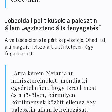
Jobboldali politikusok: a palesztin
állam „egzisztenciális fenyegetés”
A vallásos-cionista párt képviselője, Ohad Tal,
aki maga is felszólalt a tüntetésen, úgy
fogalmazott:
„Arra kérem Netanjahu
miniszterelnököt, mondja ki
egyértelműen, hogy Izrael most
és a jövőben, bármilyen
körülmények között ellenez egy
palesztin állam létrehozását.”