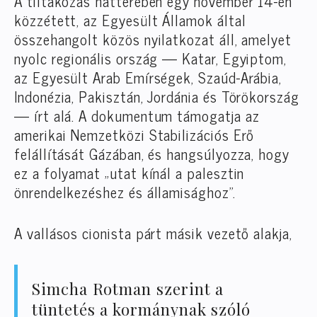
A tiltakozás hátterében egy november 14-én
közzétett, az Egyesült Államok által
összehangolt közös nyilatkozat áll, amelyet
nyolc regionális ország — Katar, Egyiptom,
az Egyesült Arab Emírségek, Szaúd-Arábia,
Indonézia, Pakisztán, Jordánia és Törökország
— írt alá. A dokumentum támogatja az
amerikai Nemzetközi Stabilizációs Erő
felállítását Gázában, és hangsúlyozza, hogy
ez a folyamat „utat kínál a palesztin
önrendelkezéshez és államisághoz”.
A vallásos cionista párt másik vezető alakja,
Simcha Rotman szerint a
tüntetés a kormánynak szóló