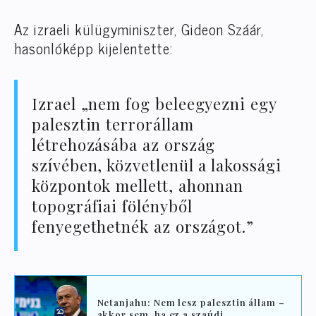
Az izraeli külügyminiszter, Gideon Száár,
hasonlóképp kijelentette:
Izrael „nem fog beleegyezni egy
palesztin terrorállam
létrehozásába az ország
szívében, közvetlenül a lakossági
központok mellett, ahonnan
topográfiai fölényből
fenyegethetnék az országot.”
Netanjahu: Nem lesz palesztin állam –
akkor sem, ha ez a szaúdi