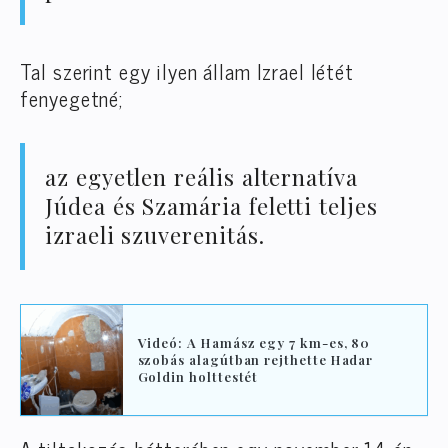
Tal szerint egy ilyen állam Izrael létét
fenyegetné;
az egyetlen reális alternatíva
Júdea és Szamária feletti teljes
izraeli szuverenitás.
Videó: A Hamász egy 7 km-es, 80
szobás alagútban rejthette Hadar
Goldin holttestét