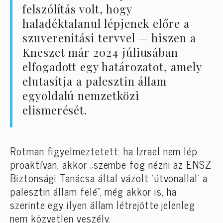
felszólítás volt, hogy
haladéktalanul lépjenek előre a
szuverenitási tervvel — hiszen a
Kneszet már 2024 júliusában
elfogadott egy határozatot, amely
elutasítja a palesztin állam
egyoldalú nemzetközi
elismerését.
Rotman figyelmeztetett: ha Izrael nem lép
proaktívan, akkor „szembe fog nézni az ENSZ
Biztonsági Tanácsa által vázolt ‘útvonallal’ a
palesztin állam felé”, még akkor is, ha
szerinte egy ilyen állam létrejötte jelenleg
nem közvetlen veszély.