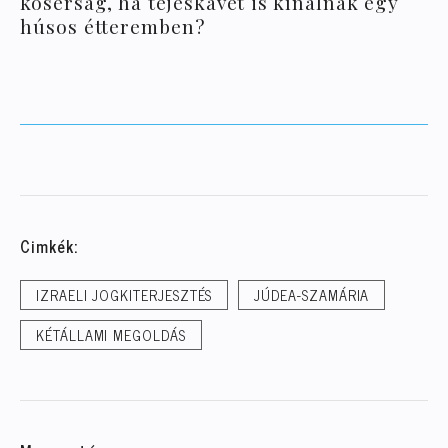
kóserság, ha tejeskávét is kínálnak egy
húsos étteremben?
Cimkék:
IZRAELI JOGKITERJESZTÉS
JÚDEA-SZAMÁRIA
KÉTÁLLAMI MEGOLDÁS