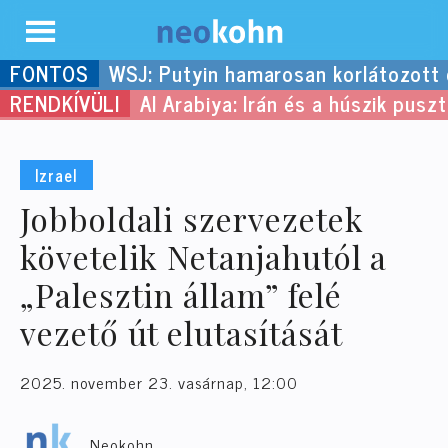
Kilépés
WSJ: Putyin hamarosan korlátozott
a
Al Arabiya: Irán és a húszik pus
tartalomba
Izrael
Jobboldali szervezetek
követelik Netanjahutól a
„Palesztin állam” felé
vezető út elutasítását
2025. november 23. vasárnap, 12:00
Neokohn