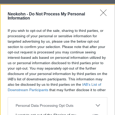
Választáson ma a Hamász győzne
Neokohn -
Do Not Process My Personal
A közvélemény-kutatás szerint, ha ma
Information
tartanának elnökválasztást, Mahmúd Abbász
palesztin elnök 27%-ot kapna, míg a Hamász
If you wish to opt-out of the sale, sharing to third parties, or
processing of your personal or sensitive information for
külföldi vezetője, Khaled Masal, 63%-kal
targeted advertising by us, please use the below opt-out
győzne.
section to confirm your selection. Please note that after your
opt-out request is processed you may continue seeing
interest-based ads based on personal information utilized by
A legnépszerűbb jelölt azonban továbbra is a
us or personal information disclosed to third parties prior to
börtönben ülő terrorista, Marwan Barghouti,
your opt-out. You may separately opt-out of the further
akit az izraeli bíróság öt gyilkosságért ítélt
disclosure of your personal information by third parties on the
IAB’s list of downstream participants. This information may
életfogytiglanra. Őt a palesztinok 39%-a
also be disclosed by us to third parties on the
IAB’s List of
látná szívesen Abbász utódjaként. Ha
Downstream Participants
that may further disclose it to other
parlamenti választásokat tartanának, a
third parties.
Hamász 44%-ot kapna, az Abbász vezette
Please note that this website/app uses one or more Google
Personal Data Processing Opt Outs
Fatah pedig csupán 30%-ot.
services and may gather and store information including but