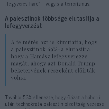
„fegyveres harc” – vagyis a terrorizmus.
A palesztinok többsége elutasítja a
lefegyverzést
A felmérés azt is kimutatta, hogy
a palesztinok 69%-a elutasítja,
hogy a Hamász lefegyverezze
magát, ahogy azt Donald Trump
béketervének részeként előírták
volna.
További 53% ellenezte, hogy Gázát a háború
után technokrata palesztin bizottság vezesse