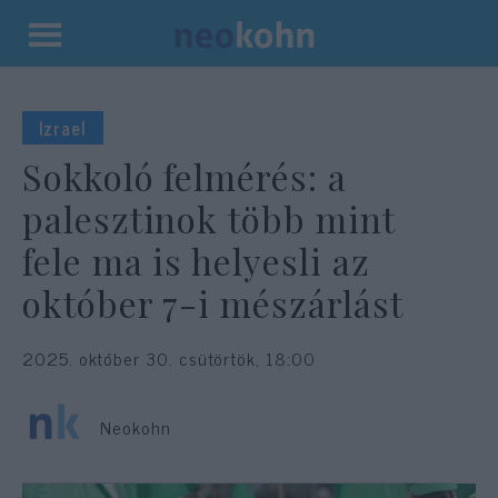
Kilépés
a
tartalomba
Izrael
Sokkoló felmérés: a
palesztinok több mint
fele ma is helyesli az
október 7-i mészárlást
2025. október 30. csütörtök, 18:00
Neokohn