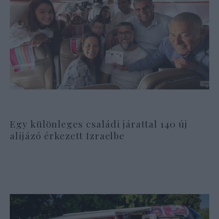
Egy különleges családi járattal 140 új
alijázó érkezett Izraelbe