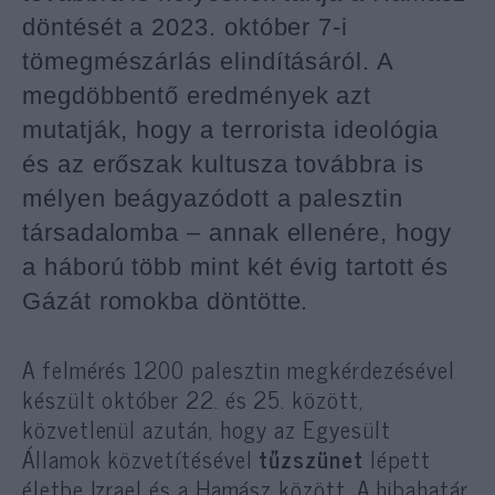
döntését a 2023. október 7-i
tömegmészárlás elindításáról.
A
megdöbbentő eredmények azt
mutatják, hogy a terrorista ideológia
és az erőszak kultusza továbbra is
mélyen beágyazódott a palesztin
társadalomba – annak ellenére, hogy
a háború több mint két évig tartott és
Gázát romokba döntötte.
A felmérés 1200 palesztin megkérdezésével
készült október 22. és 25. között,
közvetlenül azután, hogy az Egyesült
Államok közvetítésével
tűzszünet
lépett
életbe Izrael és a Hamász között. A hibahatár