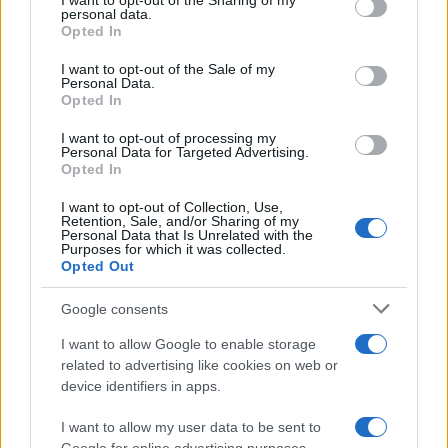
not limited to your visit or usage behaviour. You may click to
I want to opt-out of the Sharing of my
personal data.
grant or deny consent to Google and its third-party tags to
A terror támogatása: a palesztin
Opted In
use your data for below specified purposes in below Google
társadalom mély válságát tükrözi
consent section.
I want to opt-out of the Sale of my
Personal Data.
Opted In
A PCPSR adatai szerint a palesztinok 60%-a
elégedett a Hamász teljesítményével a
I want to opt-out of processing my
Personal Data for Targeted Advertising.
háborúban, miközben 41% szerint a szervezet
Opted In
a legalkalmasabb a palesztin nép vezetésére.
I want to opt-out of Collection, Use,
Retention, Sale, and/or Sharing of my
Personal Data that Is Unrelated with the
Purposes for which it was collected.
Opted Out
A felmérés azt is megállapította,
hogy a palesztinok legnagyobb
Google consents
szimpátiáját a jemeni húszi
I want to allow Google to enable storage
milícia élvezi – 74%-uk pozitívan
related to advertising like cookies on web or
device identifiers in apps.
ítéli meg őket, pedig a húszik
hónapok óta rakétákkal és
I want to allow my user data to be sent to