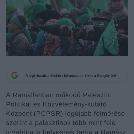
A legfrissebb hírekért kövessen minket a Google-ön!
A Ramallahban működő Palesztin
Politikai és Közvélemény-kutató
Központ (PCPSR) legújabb felmérése
szerint a palesztinok több mint fele
továbbra is helyesnek tartja a Hamász