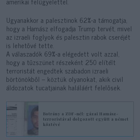
amerikai felügyelettel.
Ugyanakkor a palesztinok 62%-a támogatja,
hogy a Hamász elfogadja Trump tervét, mivel
az izraeli foglyok és palesztin rabok cseréjét
is lehetővé tette.
A válaszadók 69%-a elégedett volt azzal,
hogy a tűzszünet részeként 250 elítélt
terroristát engedtek szabadon izraeli
börtönökből – köztük olyanokat, akik civil
áldozatok tucatjainak haláláért felelősek.
Botrány a ZDF-nél: gázai Hamász-
terroristával dolgozott együtt a német
köztévé