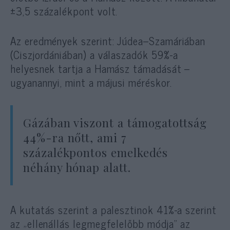
±3,5 százalékpont volt.
Az eredmények szerint: Júdea–Szamáriában
(Ciszjordániában) a válaszadók 59%-a
helyesnek tartja a Hamász támadását –
ugyanannyi, mint a májusi méréskor.
Gázában viszont a támogatottság
44%-ra nőtt, ami 7
százalékpontos emelkedés
néhány hónap alatt.
A kutatás szerint a palesztinok 41%-a szerint
az „ellenállás legmegfelelőbb módja” az