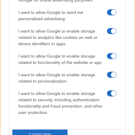
drónokkal támadják Izraelt. Őket
Google for online advertising purposes.
követi Katar (52%) és a Hezbollah
I want to allow Google to send me
(50%).
personalized advertising.
I want to allow Google to enable storage
related to analytics like cookies on web or
A Hamász népszerűsége töretlen – a
device identifiers in apps.
radikalizmus mélyen gyökerezik
I want to allow Google to enable storage
related to functionality of the website or app.
A kutatás riasztó képet fest: miközben a
Hamász brutális támadása 1 200 izraeli civil
I want to allow Google to enable storage
halálát és több ezer sebesültet okozott, a
related to personalization.
palesztin közvélemény többsége ma is
I want to allow Google to enable storage
helyesli azt.
related to security, including authentication
functionality and fraud prevention, and other
user protection.
A felmérés arra utal, hogy a
terrorizmus, a mártírkultusz és
CONFIRM