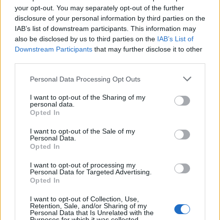
önkéntes mentős volt a Magen David Adom
your opt-out. You may separately opt-out of the further
mentőszolgálatnál. Szenvedélyes
disclosure of your personal information by third parties on the
IAB’s list of downstream participants. This information may
motorosként járta Izrael természeti tájait, és
also be disclosed by us to third parties on the
IAB’s List of
vasművészként újrahasznosított
Downstream Participants
that may further disclose it to other
fémdarabokból készített szobrokat.
third parties.
Please note that this website/app uses one or more Google
Personal Data Processing Opt Outs
A közösség szerint „Ronen egyszerre volt
services and may gather and store information including but
not limited to your visit or usage behaviour. You may click to
I want to opt-out of the Sharing of my
alkotó és segítő ember, aki mások
personal data.
grant or deny consent to Google and its third-party tags to
szolgálatában élt – és így is emlékeznek rá.”
Opted In
use your data for below specified purposes in below Google
consent section.
I want to opt-out of the Sale of my
Personal Data.
A túszok ügye továbbra is nemzeti
Opted In
seb
I want to opt-out of processing my
Personal Data for Targeted Advertising.
Engel földi maradványainak visszaadása egy
Opted In
újabb fájdalmas, de fontos lépés az izraeli
I want to opt-out of Collection, Use,
túszok ügyében, amely továbbra is nemzeti
Retention, Sale, and/or Sharing of my
Personal Data that Is Unrelated with the
Purposes for which it was collected.