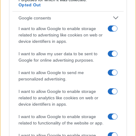
traumaként él az országban.
Opted Out
A családok és a társadalom most is a
Hamásztól követelik, hogy az általa is
Google consents
elfogadott tűzszüneti megállapodás
I want to allow Google to enable storage
értelmében adja vissza minden túsz – élő és
related to advertising like cookies on web or
elhunyt – maradványát, hogy szeretteik végre
device identifiers in apps.
méltó módon nyugodhassanak.
I want to allow my user data to be sent to
Google for online advertising purposes.
I want to allow Google to send me
Akikről nem hallgathatunk: Az
personalized advertising.
október 7-én elrabolt izraeli túszok 2.
rész
I want to allow Google to enable storage
related to analytics like cookies on web or
device identifiers in apps.
I want to allow Google to enable storage
related to functionality of the website or app.
I want to allow Google to enable storage