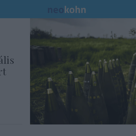
ális
rt