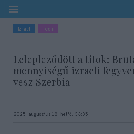
Kilépés
a
Izrael
Tech
tartalomba
Lelepleződött a titok: Brut
mennyiségű izraeli fegyve
vesz Szerbia
2025. augusztus 18. hétfő, 08:35