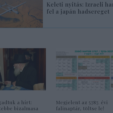
Keleti nyitás: Izraeli h
fel a japán hadsereget
gadtuk a hírt:
Megjelent az 5787. évi
Rebbe bizalmasa
falinaptár, töltse le!