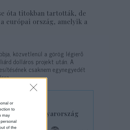
se óta titokban tartották, de
 a európai ország, amelyik a
bja, közvetlenül a görög légierő
iárd dolláros projekt után. A
tékesítésének csaknem egynegyedét
ásra.
sonal or
ection to
Izrael és Magyarország
ou may
 personal
out of the