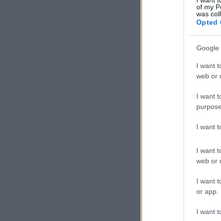
of my P
was col
Opted 
Google 
Re
I want t
web or d
A 
I want t
til
purpose
pén
I want 
mil
meg
I want t
Izr
web or d
I want t
Az 
or app.
Sze
hel
I want t