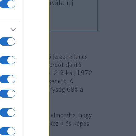
ságosabb Merkavák: új
aeli tankokhoz
ok ellenére
a-szerte fokozódó Izrael-ellenes
ban továbbra is rekordot döntő
egyedévi árbevétel 21%-kal, 1,972
illió dollárra emelkedett. A
t, az üzleti tevékenység 68%-a
Machlis a Walla! nak elmondta, hogy
portfólióval rendelkezik és képes