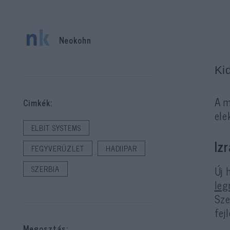
Neokohn
Ki
A m
Cimkék:
ele
ELBIT SYSTEMS
Iz
FEGYVERÜZLET
HADIIPAR
Új 
SZERBIA
leg
Sze
fej
Megosztás: