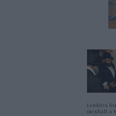
Lesújtva fo
meghalt a 