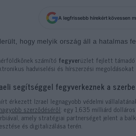
A legfrissebb hírekért kövessen m
derült, hogy melyik ország áll a hatalmas f
érföldkőnek számító
fegyver
üzlet fejlett támadó
ktronikus hadviselési és hírszerzési megoldásokat 
raeli segítséggel fegyverkeznek a szerbe
hírt érkezett Izrael legnagyobb védelmi vállalatán
nagyobb szerződéséről
: egy 1,635 milliárd dolláros
rbiával, amely stratégiai partnerséget jelent a ba
lesztése és digitalizálása terén.