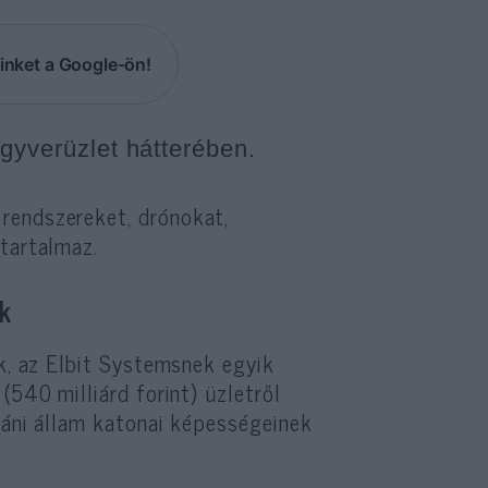
inket a Google-ön!
egyverüzlet hátterében.
 rendszereket, drónokat,
tartalmaz.
k
ak, az Elbit Systemsnek egyik
 (540 milliárd forint) üzletről
lkáni állam katonai képességeinek