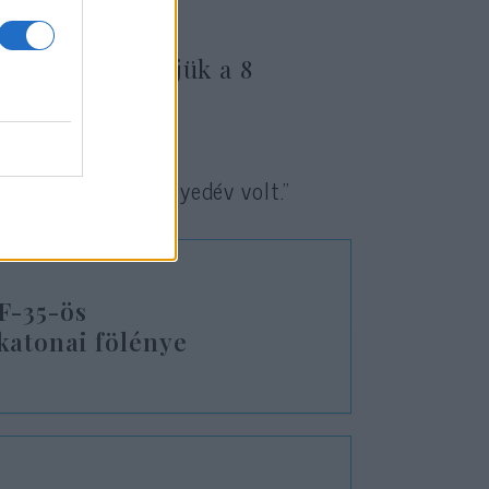
n először átlépjük a 8
ntetében erős negyedév volt.”
 F-35-ös
katonai fölénye