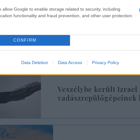
o allow Google to enable storage related to security, including
cation functionality and fraud prevention, and other user protection.
„Ez az üzlet segít nekünk abban, hogy idé
milliárd dolláros értékesítési küszöböt”
CONFIRM
ondta Machlis. „Minden mutató és minden piac teki
Data Deletion
Data Access
Privacy Policy
Veszélybe került Izrael
vadászrepülőgépeinek 