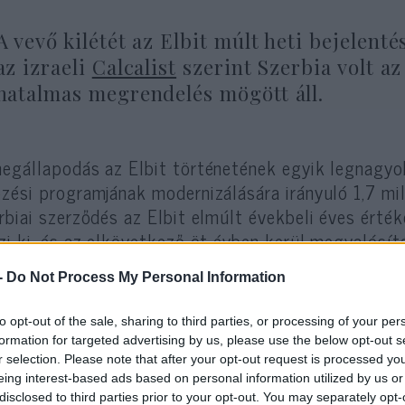
A vevő kilétét az Elbit múlt heti bejelenté
az izraeli
Calcalist
szerint Szerbia volt az
hatalmas megrendelés mögött áll.
egállapodás az Elbit történetének egyik legnagyob
zési programjának modernizálására irányuló 1,7 mill
rbiai szerződés az Elbit elmúlt évekbeli éves ér
zi ki, és az elkövetkező öt évben kerül megvalósít
-
Do Not Process My Personal Information
to opt-out of the sale, sharing to third parties, or processing of your per
formation for targeted advertising by us, please use the below opt-out s
AMRAAM-rakétákat kap 
r selection. Please note that after your opt-out request is processed y
eing interest-based ads based on personal information utilized by us or
disclosed to third parties prior to your opt-out. You may separately opt-