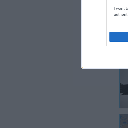
I want t
authenti
– m