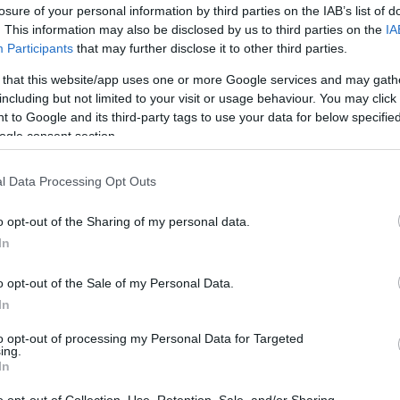
losure of your personal information by third parties on the IAB’s list of
. This information may also be disclosed by us to third parties on the
IA
egyverüzlet két fő területet fed le:
Participants
that may further disclose it to other third parties.
 that this website/app uses one or more Google services and may gath
Támadó rendszerek: precíziós, nagy hatótávol
including but not limited to your visit or usage behaviour. You may click 
 to Google and its third-party tags to use your data for below specifi
típusú pilóta nélküli légi járművet (UAV-k), be
ogle consent section.
drónokat hírszerzési és támadó feladatokra.
Hírszerzés és elektronikus hadviselés: fejlett
S
l Data Processing Opt Outs
elektronikus adatfeldolgozás, elektro-optikai e
o opt-out of the Sharing of my personal data.
páncélozott harci járművek korszerűsítése.
In
nkívül az Elbit átfogó digitális harctéri megoldást
o opt-out of the Sale of my Personal Data.
lett parancsnoksági, irányítási, kommunikációs és 
In
to opt-out of processing my Personal Data for Targeted
ing.
In
o opt-out of Collection, Use, Retention, Sale, and/or Sharing