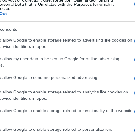
Jöhetnek a még bizton
ersonal Data that Is Unrelated with the Purposes for which it
lected.
védelem készült az izr
Out
consents
kordok dőlnek meg az európai tiltakozás
o allow Google to enable storage related to advertising like cookies on
evice identifiers in apps.
hatalmas
fegyverüzletet
a gázai háború miatt Európ
o allow my user data to be sent to Google for online advertising
takozások háttérében kötötték meg. Az Elbit azon
s.
zügyi növekedést könyvelhet el: A 2025 második n
to allow Google to send me personalized advertising.
liárd dollárra nőtt. A nettó nyereség 60%-kal, 125 m
rendelésállomány 23,8 milliárd dollárra emelkedet
o allow Google to enable storage related to analytics like cookies on
ael határain kívülről származik.
evice identifiers in apps.
o allow Google to enable storage related to functionality of the website
Elbit elnöke és vezérigazgatója, Bezhalel (Butzi) 
rbia olyan partnert keresett, amely „széles termék
yi tevékenységeket fejleszteni”.
o allow Google to enable storage related to personalization.