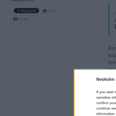
Print
Email
A m
kép
sze
tes
Neokohn 
If you wish 
sensitive in
confirm you
continue se
information 