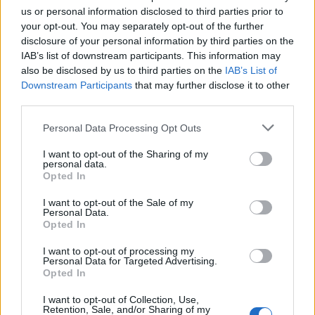
közösséggé formálni. Weissman nem
us or personal information disclosed to third parties prior to
elérhetetlen ikonként tűnik fel, hanem olyan
your opt-out. You may separately opt-out of the further
disclosure of your personal information by third parties on the
előadóként, aki ténylegesen számít a
IAB’s list of downstream participants. This information may
közönségére – sőt, velük együtt alkot.
also be disclosed by us to third parties on the
IAB’s List of
Downstream Participants
that may further disclose it to other
third parties.
Please note that this website/app uses one or more Google
Personal Data Processing Opt Outs
Jön az év izraeli esküvője: Noa Kirel és
services and may gather and store information including but
Daniel Peretz örökre összekötik az
életüket
not limited to your visit or usage behaviour. You may click to
I want to opt-out of the Sharing of my
personal data.
grant or deny consent to Google and its third-party tags to
Opted In
use your data for below specified purposes in below Google
Izrael új pophercegnője
consent section.
I want to opt-out of the Sale of my
Personal Data.
Opted In
Bár sokan a fiatal korához mérik
I want to opt-out of processing my
teljesítményét, a szakma egyre inkább úgy
Personal Data for Targeted Advertising.
tekint rá, mint a jövő egyik vezető izraeli
Opted In
előadójára. Karrierjét nem botrányok, hanem
I want to opt-out of Collection, Use,
koncepciók, tartalom és kreativitás vezérlik.
Retention, Sale, and/or Sharing of my