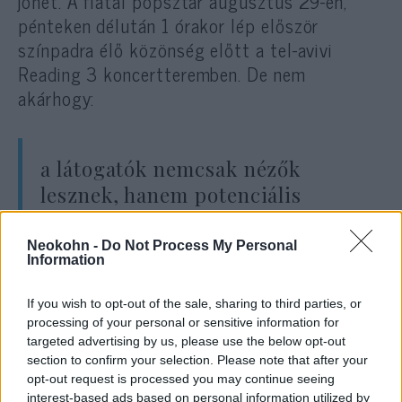
jöhet. A fiatal popsztár augusztus 29-én,
pénteken délután 1 órakor lép először
színpadra élő közönség előtt a tel-avivi
Reading 3 koncertteremben. De nem
akárhogy:
a látogatók nemcsak nézők
lesznek, hanem potenciális
szereplők is Weissman következő
videoklipjében, amelyet a
Neokohn -
Do Not Process My Personal
Information
koncert után forgatnak.
If you wish to opt-out of the sale, sharing to third parties, or
processing of your personal or sensitive information for
Ez a lépés nemcsak marketingfogás:
targeted advertising by us, please use the below opt-out
section to confirm your selection. Please note that after your
tökéletes példája annak, hogyan lehet a
opt-out request is processed you may continue seeing
közösségi médiás jelenlétet valódi
interest-based ads based on personal information utilized by