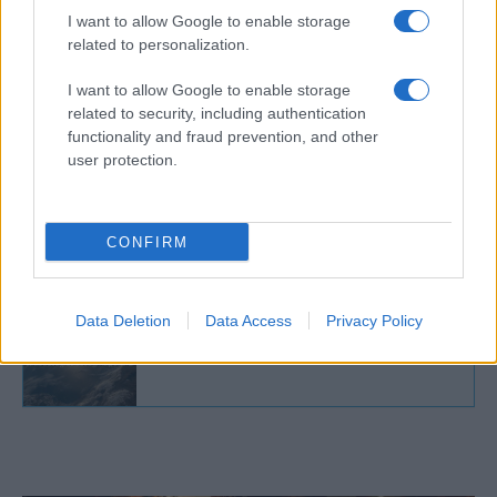
hamarosan ismerni fogják a
I want to allow Google to enable storage
related to personalization.
nevét.
I want to allow Google to enable storage
related to security, including authentication
functionality and fraud prevention, and other
user protection.
Izrael második lett az Eurovízión, de a
nézői szavazáson toronymagasan
győzött
CONFIRM
Data Deletion
Data Access
Privacy Policy
Az Eurovíziótól a kiképzőtáborig:
Eden Golan is bevonul az IDF-be