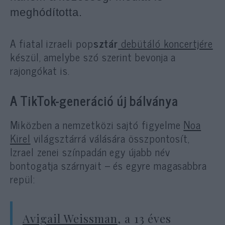
meghódította.
A fiatal
izraeli pop
sztár
debütáló koncertjére
készül, amelybe szó szerint bevonja a
rajongókat is.
A TikTok-generáció új bálványa
Miközben a nemzetközi sajtó figyelme
Noa
Kirel
világsztárrá válására összpontosít,
Izrael zenei színpadán egy újabb név
bontogatja szárnyait – és egyre magasabbra
repül:
Avigail Weissman
, a 13 éves