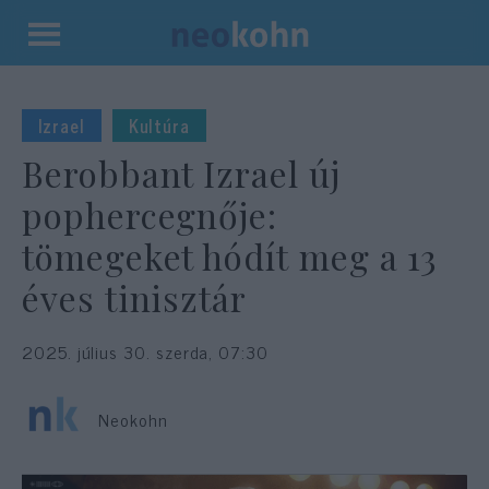
Kilépés
a
tartalomba
Izrael
Kultúra
Berobbant Izrael új
pophercegnője:
tömegeket hódít meg a 13
éves tinisztár
2025. július 30. szerda, 07:30
Neokohn