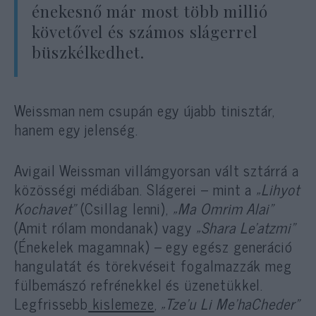
énekesnő már most több millió
követővel és számos slágerrel
büszkélkedhet.
Weissman nem csupán egy újabb tinisztár,
hanem egy jelenség.
Avigail Weissman villámgyorsan vált sztárrá a
közösségi médiában. Slágerei – mint a
„Lihyot
Kochavet”
(Csillag lenni),
„Ma Omrim Alai”
(Amit rólam mondanak) vagy
„Shara Le’atzmi”
(Énekelek magamnak) – egy egész generáció
hangulatát és törekvéseit fogalmazzák meg
fülbemászó refrénekkel és üzenetükkel.
Legfrissebb
kislemeze
,
„Tze’u Li Me’haCheder”