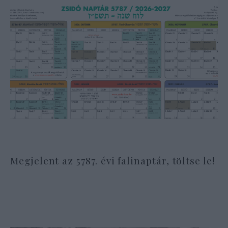
Megjelent az 5787. évi falinaptár, töltse le!