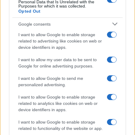
Personal Data that Is Unrelated with the
Az, hogy ilyen korán ilyen érett zenei
Purposes for which it was collected.
Opted Out
identitással és stratégiai érzékkel lépett a
színre, ritka – még a profik világában is.
Google consents
I want to allow Google to enable storage
Avigail Weissman nemcsak a
következő Noa
related to advertising like cookies on web or
device identifiers in apps.
Kirel
lehet. Ő már most
Avigail Weissman
–
saját hanggal, saját stílussal és saját
I want to allow my user data to be sent to
közönséggel.
Google for online advertising purposes.
I want to allow Google to send me
personalized advertising.
A 2025-ös év egyik
legizgalmasabb popkulturális
I want to allow Google to enable storage
related to analytics like cookies on web or
fejleménye lehet az ő
device identifiers in apps.
felemelkedése – és ha így
I want to allow Google to enable storage
folytatja, nemcsak Izraelben,
related to functionality of the website or app.
hanem a nemzetközi porondon is