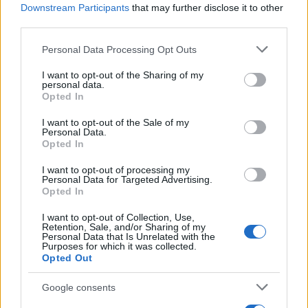
Downstream Participants
that may further disclose it to other
politikai ideológiák érvényesítése, hanem az
third parties.
érdemi párbeszéd lehetőségének biztosítása:
Please note that this website/app uses one or more Google
Personal Data Processing Opt Outs
services and may gather and store information including but
not limited to your visit or usage behaviour. You may click to
I want to opt-out of the Sharing of my
personal data.
„A mi álláspontunk szerint
grant or deny consent to Google and its third-party tags to
Opted In
use your data for below specified purposes in below Google
azonban a nemzetközi
consent section.
I want to opt-out of the Sale of my
szervezetek nem képviselhetnek
Personal Data.
Opted In
politikai érdekeket, épp
ellenkezőleg: ezen
I want to opt-out of processing my
Personal Data for Targeted Advertising.
intézményeknek kellene
Opted In
megfelelő nemzetközi tárgyalási
I want to opt-out of Collection, Use,
platformot biztosítani a vitában
Retention, Sale, and/or Sharing of my
Personal Data that Is Unrelated with the
álló felek részére.”
Purposes for which it was collected.
Opted Out
Google consents
Vörös szőnyeg és kilépési szándék