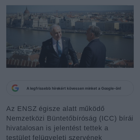
A legfrissebb hírekért kövessen minket a Google-ön!
Az ENSZ égisze alatt működő
Nemzetközi Büntetőbíróság (ICC) bírái
hivatalosan is jelentést tettek a
testület felügyeleti szervének