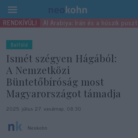
Kilépés
Al Arabiya: Irán és a húszik pus
a
tartalomba
Belföld
Ismét szégyen Hágából:
A Nemzetközi
Büntetőbíróság most
Magyarországot támadja
2025. július 27. vasárnap, 08:30
Neokohn