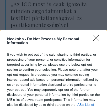
„Az ICC most is csak igazolta
minden aggodalmunkat a
testület pártatlanságával és
politikamentességével
kapcsolatban.
Ez a kicsinyes, erőtlen lépés
Neokohn -
Do Not Process My Personal
Information
egyetlen dologban erősít meg
minket: helyes döntés volt a
If you wish to opt-out of the sale, sharing to third parties, or
kilépés. A Nemzetközi
processing of your personal or sensitive information for
targeted advertising by us, please use the below opt-out
Büntetőbíróság végérvényesen
section to confirm your selection. Please note that after your
eltért az eredeti céljától és
opt-out request is processed you may continue seeing
politikai szervezetté vált.”
interest-based ads based on personal information utilized by
us or personal information disclosed to third parties prior to
your opt-out. You may separately opt-out of the further
disclosure of your personal information by third parties on the
A magyar külügyminiszter szerint a
IAB’s list of downstream participants. This information may
nemzetközi szervezetek feladata nem
also be disclosed by us to third parties on the
IAB’s List of