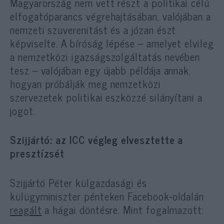
Magyarország nem vett részt a politikai célú
elfogatóparancs végrehajtásában, valójában a
nemzeti szuverenitást és a józan észt
képviselte. A bíróság lépése – amelyet elvileg
a nemzetközi igazságszolgáltatás nevében
tesz – valójában egy újabb példája annak,
hogyan próbálják meg nemzetközi
szervezetek politikai eszközzé silányítani a
jogot.
Szijjártó: az ICC végleg elvesztette a
presztízsét
Szijjártó Péter külgazdasági és
külügyminiszter pénteken Facebook-oldalán
reagált
a hágai döntésre. Mint fogalmazott: