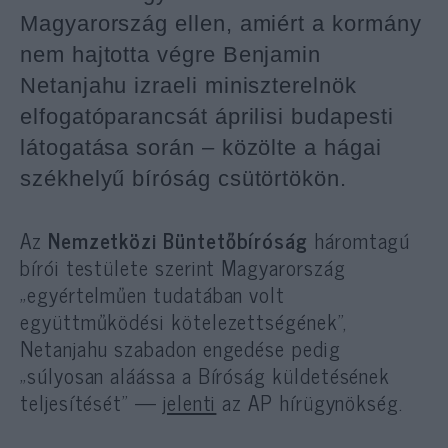
Magyarország ellen, amiért a kormány
nem hajtotta végre Benjamin
Netanjahu izraeli miniszterelnök
elfogatóparancsát áprilisi budapesti
látogatása során – közölte a hágai
székhelyű bíróság csütörtökön.
Az
Nemzetközi Büntetőbíróság
háromtagú
bírói testülete szerint Magyarország
„egyértelműen tudatában volt
együttműködési kötelezettségének”,
Netanjahu szabadon engedése pedig
„súlyosan aláássa a Bíróság küldetésének
teljesítését” —
jelenti
az AP hírügynökség.