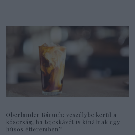
Oberlander Báruch: veszélybe kerül a
kóserság, ha tejeskávét is kínálnak egy
húsos étteremben?