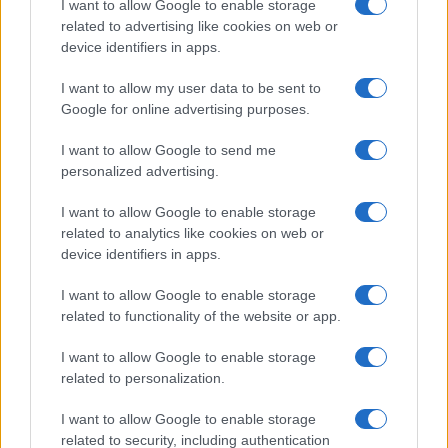
I want to allow Google to enable storage
related to advertising like cookies on web or
Magyarország a látogatás során állami
device identifiers in apps.
díszvendégként fogadta Benjamin Netanjahut,
I want to allow my user data to be sent to
amit a bíróság most szankciós megfontolás
Google for online advertising purposes.
tárgyává tett. Orbán Viktor akkor
I want to allow Google to send me
kijelentette, hogy Magyarország „fél szívvel”
personalized advertising.
csatlakozott az ICC-hez, és megkezdte a
kilépés előkészítését.
I want to allow Google to enable storage
related to analytics like cookies on web or
device identifiers in apps.
Bár a kormány azzal érvelt, hogy
I want to allow Google to enable storage
related to functionality of the website or app.
a Római Statútum nem lett
beemelve a hazai jogba, az ICC
I want to allow Google to enable storage
szerint ez „nem mentesíti”
related to personalization.
Magyarországot – jóllehet ez a
I want to allow Google to enable storage
jogi álláspont is komoly viták
related to security, including authentication