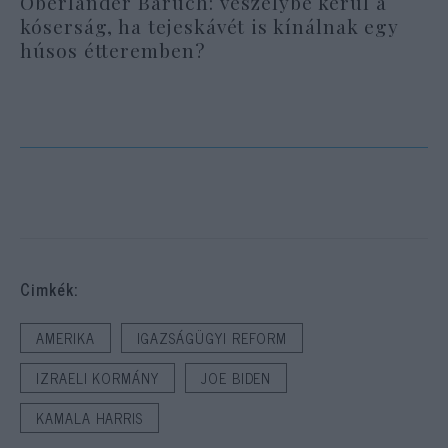
Oberlander Báruch: veszélybe kerül a
kóserság, ha tejeskávét is kínálnak egy
húsos étteremben?
Cimkék:
AMERIKA
IGAZSÁGÜGYI REFORM
IZRAELI KORMÁNY
JOE BIDEN
KAMALA HARRIS