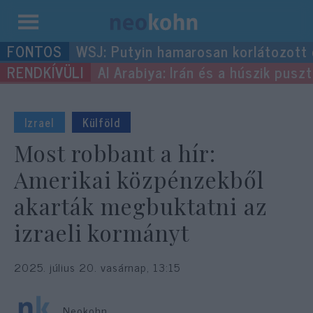
Kilépés
WSJ: Putyin hamarosan korlátozott
a
Al Arabiya: Irán és a húszik pus
tartalomba
Izrael
Külföld
Most robbant a hír:
Amerikai közpénzekből
akarták megbuktatni az
izraeli kormányt
2025. július 20. vasárnap, 13:15
Neokohn