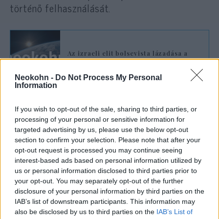
történő felhasználását.
Az izraeli elit bolsevista lázadása a
demokrácia ellen
Neokohn -
Do Not Process My Personal
Information
Tagadásba burkolóznak az
If you wish to opt-out of the sale, sharing to third parties, or
érintettek
processing of your personal or sensitive information for
targeted advertising by us, please use the below opt-out
A
Blue and White Future
tagadta a vádakat,
section to confirm your selection. Please note that after your
kijelentve: „Semmi kormányzati szerv, sem
opt-out request is processed you may continue seeing
interest-based ads based on personal information utilized by
amerikai, sem más, soha nem adományozott
us or personal information disclosed to third parties prior to
nekünk, sem közvetlenül, sem közvetve.
your opt-out. You may separately opt-out of the further
Minden adományunk és tevékenységünk teljes
disclosure of your personal information by third parties on the
mértékben átlátható, bejelentett és a törvény
IAB’s list of downstream participants. This information may
also be disclosed by us to third parties on the
IAB’s List of
által előírtak szerint ellenőrzött. A