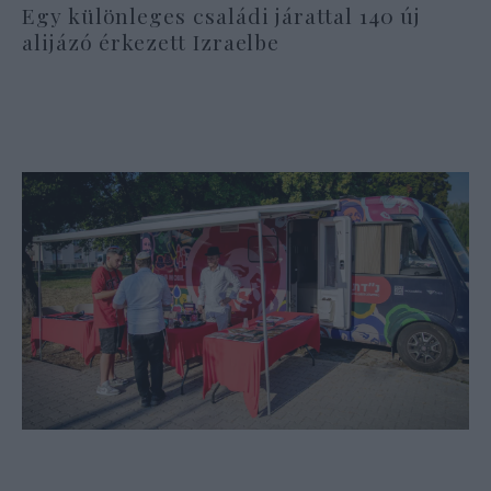
Egy különleges családi járattal 140 új
alijázó érkezett Izraelbe