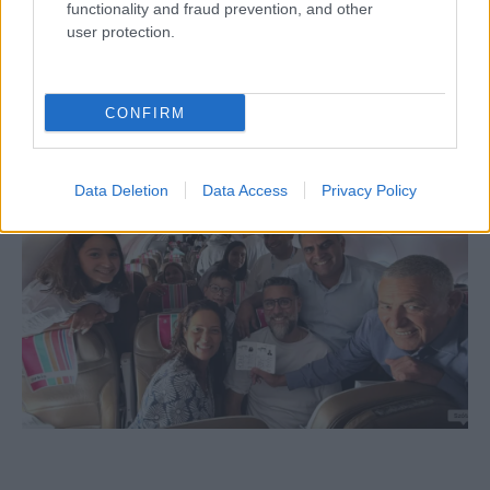
functionality and fraud prevention, and other
Gázai guruló dollárok: százmilliókat
kaphatott Amerikából a Hamász
user protection.
CONFIRM
Data Deletion
Data Access
Privacy Policy