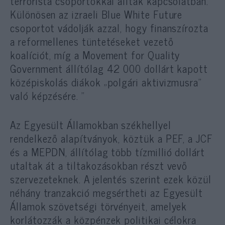
terrorista csoportokkal álltak kapcsolatban.
Különösen az izraeli Blue White Future
csoportot vádolják azzal, hogy finanszírozta
a reformellenes tüntetéseket vezető
koalíciót, míg a Movement for Quality
Government állítólag 42 000 dollárt kapott
középiskolás diákok „polgári aktivizmusra”
való képzésére. ”
Az Egyesült Államokban székhellyel
rendelkező alapítványok, köztük a PEF, a JCF
és a MEPDN, állítólag több tízmillió dollárt
utaltak át a tiltakozásokban részt vevő
szervezeteknek. A jelentés szerint ezek közül
néhány tranzakció megsértheti az Egyesült
Államok szövetségi törvényeit, amelyek
korlátozzák a közpénzek politikai célokra