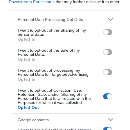
Downstream Participants
that may further disclose it to other
kongresszusi vizsgálatok hamis, elfogult
third parties.
jelentésekre támaszkodtak, amelyeknek nincs
Please note that this website/app uses one or more Google
Personal Data Processing Opt Outs
ténybeli alapja. Ezt egyértelművé tettük
services and may gather and store information including but
mindenki számára, aki felvette velünk a
not limited to your visit or usage behaviour. You may click to
I want to opt-out of the Sharing of my
personal data.
grant or deny consent to Google and its third-party tags to
kapcsolatot. Azok, akik továbbra is hamis
Opted In
use your data for below specified purposes in below Google
információkat terjesztenek vagy osztanak
consent section.
I want to opt-out of the Sale of my
meg szervezetünkről vagy tagjainkról, még
Personal Data.
Opted In
„kommentár” ürügyével is, jogi lépésekkel és
az ebből eredő költségekért való
I want to opt-out of processing my
Personal Data for Targeted Advertising.
felelősséggel kell számolniuk.”
Opted In
I want to opt-out of Collection, Use,
Retention, Sale, and/or Sharing of my
Personal Data that Is Unrelated with the
„El tudják ezt hinni? Látják,
Purposes for which it was collected.
Opted Out
mivel kellett szembenéznie
kormányunknak a bírósági
Google consents
reform elleni tüntetések során?