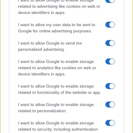
I want to allow Google to enable storage
Egy milliárd dolláros
related to advertising like cookies on web or
kampánnyal!
device identifiers in apps.
I want to allow my user data to be sent to
Google for online advertising purposes.
És ez még a teljes mértékben elkötelezett
I want to allow Google to send me
baloldali média mellett. Csoda, hogy az izraeli
personalized advertising.
nép bölcsebb és erősebb, mint amit a baloldal
gondol róla.” – kommentálta a hírt Bezalel
I want to allow Google to enable storage
Szmotrics izraeli pénzügyminiszter.
related to analytics like cookies on web or
device identifiers in apps.
I want to allow Google to enable storage
related to functionality of the website or app.
Világbotrány: milliárdos lett egy
palesztin rapper a gázai guruló
I want to allow Google to enable storage
dollárokból
related to personalization.
I want to allow Google to enable storage
related to security, including authentication