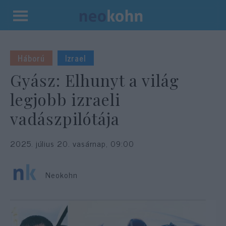
Kilépés
a
tartalomba
Háború
Izrael
Gyász: Elhunyt a világ
legjobb izraeli
vadászpilótája
2025. július 20. vasárnap, 09:00
Neokohn