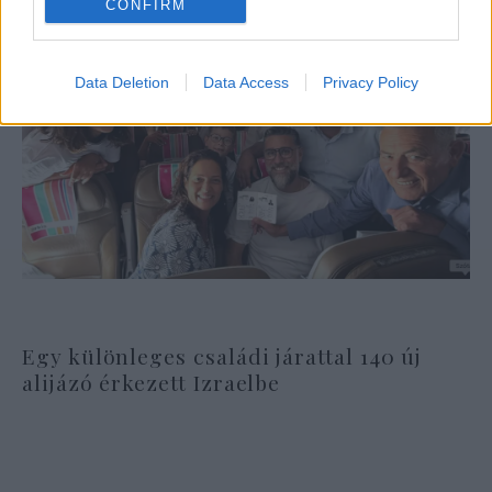
CONFIRM
Data Deletion
Data Access
Privacy Policy
Egy különleges családi járattal 140 új
alijázó érkezett Izraelbe