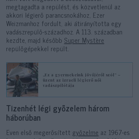
megtagadta a repülést, és közvetlenül az
akkori légierő parancsnokához, Ezer
Weizmanhoz fordult, aki átirányította egy
vadászrepülő-századhoz. A 113. században
kezdte, majd később
Super Mystère
repülőgépekkel repült.
„Ez a gyermekeink jövőjéről szól” –
üzent az izraeli légierő női
vadászpilótája
Tizenhét légi győzelem három
háborúban
Even első megerősített
győzelme
az 1967-es