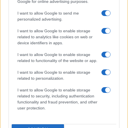
Google for online advertising purposes.
79 évesen Even kiadta
emlékiratait
,
amelyekben részletesen leírta
I want to allow Google to send me
vadászpilótaként szerzett számos harci
personalized advertising.
tapasztalatát.
I want to allow Google to enable storage
related to analytics like cookies on web or
device identifiers in apps.
Meghibásodott egy izraeli F-15-ös Irán
I want to allow Google to enable storage
felett – hajszálon múlt a katasztrófa
related to functionality of the website or app.
I want to allow Google to enable storage
related to personalization.
„Vörös nász” – új részletek derültek ki
I want to allow Google to enable storage
az IDF halálos nyitótámadásáról Irán
related to security, including authentication
ellen
functionality and fraud prevention, and other
user protection.