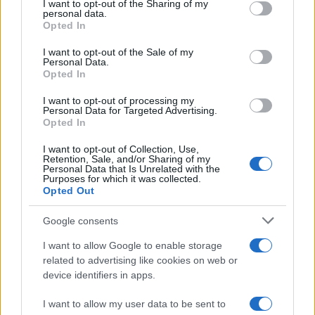
not limited to your visit or usage behaviour. You may click to
I want to opt-out of the Sharing of my
1977-ben vonult vissza az aktív szolgálatból,
personal data.
grant or deny consent to Google and its third-party tags to
Opted In
és az El Al légitársaságnál kezdett repülni.
use your data for below specified purposes in below Google
consent section.
Tartalékos szolgálatban a 254. század
I want to opt-out of the Sale of my
Personal Data.
parancsnoka volt, és átképzésen vett részt
Opted In
az F-16-os vadászgépekre.
I want to opt-out of processing my
Personal Data for Targeted Advertising.
Opted In
Even 17 légi győzelmével a világ legjobb
vadászrepülő-ászává vált, és ezt a címet
I want to opt-out of Collection, Use,
Retention, Sale, and/or Sharing of my
haláláig megőrizte. Eredményei
Personal Data that Is Unrelated with the
Purposes for which it was collected.
elismeréseként az Izraeli Védelmi Erők 2018-
Opted Out
ban, a Légierő Parancsnokságán tartott
Google consents
ünnepségen dandártábornokká léptették elő,
az akkori IDF vezérkari főnök, Gadi Eisenkot
I want to allow Google to enable storage
related to advertising like cookies on web or
és a Légierő parancsnoka, Amikam Norkin
device identifiers in apps.
vezetésével.
I want to allow my user data to be sent to