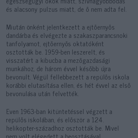
egészségügyi okok miatt, szívnagyobbodás
és alacsony pulzus miatt, de ő nem adta fel.
Miután önként jelentkezett a ejtőernyős
dandárba és elvégezte a szakaszparancsnoki
tanfolyamot, ejtőernyős oktatóként
osztották be. 1959-ben leszerelt, és
visszatért a kibucba a mezőgazdasági
munkához, de három évvel később újra
bevonult. Végül fellebbezett a repülős iskola
korábbi elutasítása ellen, és hét évvel az első
bevonulása után felvették.
Even 1963-ban kitüntetéssel végzett a
repülős iskolában, és először a 124.
helikopter-századhoz osztották be. Mivel
nem volt elégedett a beosztásával,