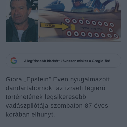
A legfrissebb hírekért kövessen minket a Google-ön!
Giora „Epstein” Even nyugalmazott
dandártábornok, az izraeli légierő
történetének legsikeresebb
vadászpilótája szombaton 87 éves
korában elhunyt.