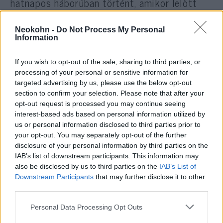
hatnapos háborúban történt, amikor lelőtt
egy egyiptomi Szuhoj sugárhajtású
repülőgépet. Az 1967–1970-es felőrlő
Neokohn -
Do Not Process My Personal
Information
háborúban, mint helyettes századparancsnok,
további négy győzelmet könyvelhetett el.
If you wish to opt-out of the sale, sharing to third parties, or
processing of your personal or sensitive information for
Legnagyobb harci sikereit az 1973-as Jom
targeted advertising by us, please use the below opt-out
section to confirm your selection. Please note that after your
Kippur-háborúban érte el, amikor 12
opt-out request is processed you may continue seeing
repülőgépet lőtt le: hét MiG-21-et, két
interest-based ads based on personal information utilized by
Szuhoj-7-est, két Szuhoj-20-at és egy Mil Mi-
us or personal information disclosed to third parties prior to
8 helikoptert. Tetteiért kitüntették a Kiváló
your opt-out. You may separately opt-out of the further
disclosure of your personal information by third parties on the
Szolgálatért Érdemrenddel.
IAB’s list of downstream participants. This information may
also be disclosed by us to third parties on the
IAB’s List of
Downstream Participants
that may further disclose it to other
A háború után kinevezték a
Mirage III
third parties.
vadászgépekkel repülő 117. század
parancsnokává. Repülőgépe 17 légi
Please note that this website/app uses one or more Google
Personal Data Processing Opt Outs
services and may gather and store information including but
győzelmet jelző X jelöléssel volt ellátva.