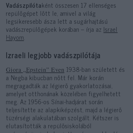
Vadászpilóta
ként összesen 17 ellenséges
repülőgépet lőtt le, amivel a világ
legsikeresebb ásza lett a sugárhajtású
vadászrepülőgépek korában – írja az
Israel
Hayom
.
Izraeli legjobb vadászpilótája
1938-ban született és
Giora „Epstein” Even
a Negba kibucban nőtt fel. Már korán
megragadták az légierő gyakorlatozásai,
amelyet otthonának közelében figyelhetett
meg. Az 1956-os Sínai-hadjárat során
teljesítette az alapkiképzést, majd a légierő
tüzérségi alakulatában szolgált. Kétszer is
elutasították a repülősiskolából