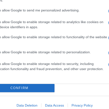
s.
Az ellenségem ellenség
Fatah-harcosokat fegyv
to allow Google to send me personalized advertising.
o allow Google to enable storage related to analytics like cookies on
evice identifiers in apps.
rrorköltségvetés
o allow Google to enable storage related to functionality of the website
rogram alapját képző nyilatkozatban az Európai Un
óság egy úgynevezett „Állampolgári Költségvetés
o allow Google to enable storage related to personalization.
veit.
o allow Google to enable storage related to security, including
cation functionality and fraud prevention, and other user protection.
alesztin Hatóság az egyik legnagyobb egy főre ju
rvezet. Utoljára 2018-ban tette közzé teljes költ
alább 42,9 milliárd forintot különített el terrorc
CONFIRM
an szabadult terroristák „jutalmazására”, valamint 
esült terroristák és az elhunytak családjai számára
Data Deletion
Data Access
Privacy Policy