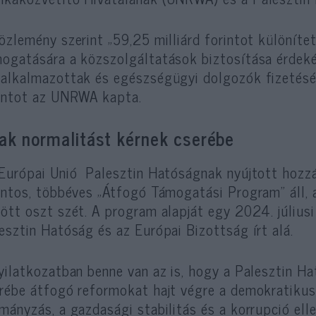
özlemény szerint „59,25 milliárd forintot különíte
ogatására a közszolgáltatások biztosítása érdekéb
alkalmazottak és egészségügyi dolgozók fizetését
intot az UNRWA kapta.
ak normalitást kérnek cserébe
Európai Unió Palesztin Hatóságnak nyújtott hozzá
intos, többéves „Átfogó Támogatási Program” áll
ött oszt szét. A program alapját egy 2024. július
esztin Hatóság és az Európai Bizottság írt alá.
yilatkozatban benne van az is, hogy a Palesztin H
rébe átfogó reformokat hajt végre a demokratikus
mányzás, a gazdasági stabilitás és a korrupció ell