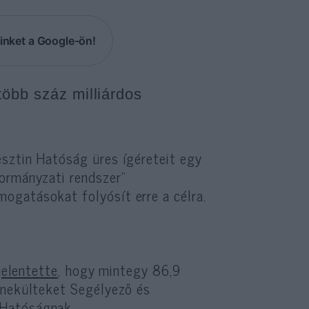
inket a Google-ön!
több száz milliárdos
esztin Hatóság üres ígéreteit egy
ormányzati rendszer”
ogatásokat folyósít erre a célra.
jelentette
, hogy mintegy 86,9
enekülteket Segélyező és
 Hatóságnak.