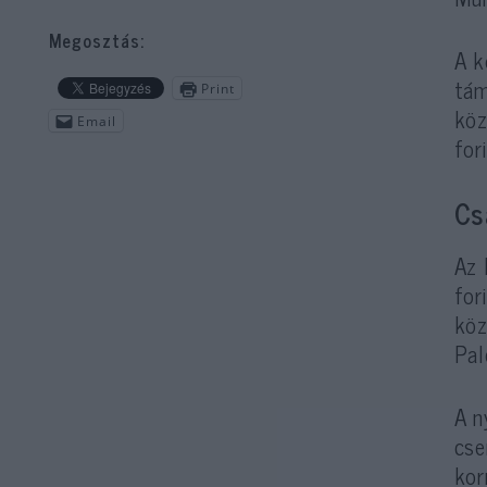
Megosztás:
A k
tám
Print
köz
Email
for
Cs
Az 
for
köz
Pal
A n
cse
kor