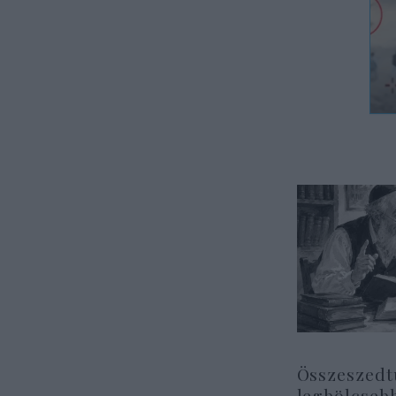
Összeszedt
legbölcseb