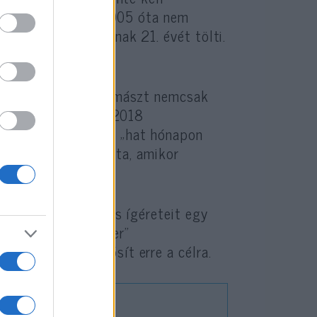
a. Ennek ellenére 2005 óta nem
 négyéves ciklusának 21. évét tölti.
t nyilvántartott Hamászt nemcsak
4-et meg is nyert. 2018
ő parlamentet, és „hat hónapon
ek, de később lefújta, amikor
sztin Hatóság üres ígéreteit egy
ormányzati rendszer”
ogatásokat folyósít erre a célra.