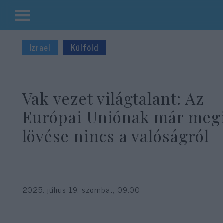
Kilépés
a
Izrael
Külföld
tartalomba
Vak vezet világtalant: Az
Európai Uniónak már meg
lövése nincs a valóságról
2025. július 19. szombat, 09:00