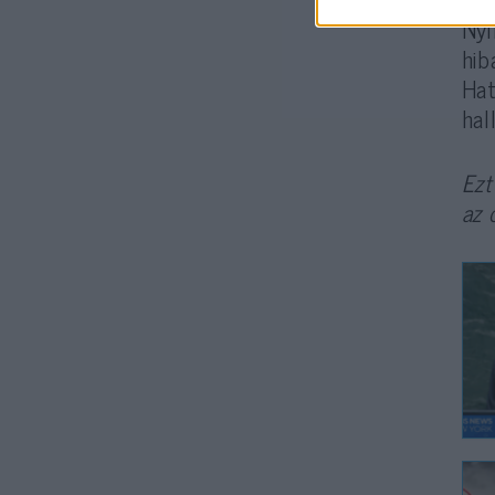
Nyi
hib
Hat
hal
Ezt
az 