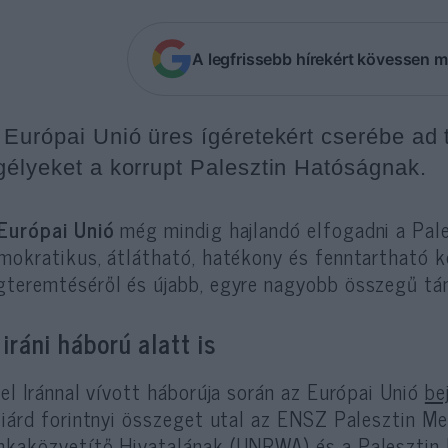
A legfrissebb hírekért kövessen m
 Európai Unió üres ígéretekért cserébe ad 
gélyeket a korrupt Palesztin Hatóságnak.
Európai Unió
még mindig hajlandó elfogadni a Pal
mokratikus, átlátható, hatékony és fenntartható k
teremtéséről és újabb, egyre nagyobb összegű tám
 iráni háború alatt is
ael Iránnal vívott háborúja során az Európai Unió
be
liárd forintnyi összeget utal az ENSZ Palesztin M
kaközvetítő Hivatalának (UNRWA) és a Palesztin