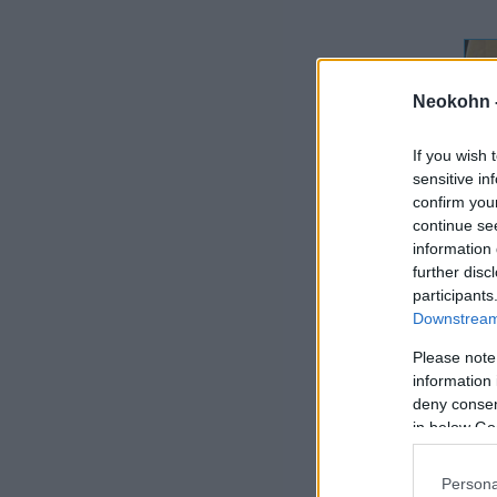
Neokohn 
If you wish 
sensitive in
confirm you
continue se
Mé
information 
further disc
participants
Az 
Downstream 
szá
Please note
dem
information 
202
deny consent
tár
in below Go
A P
Persona