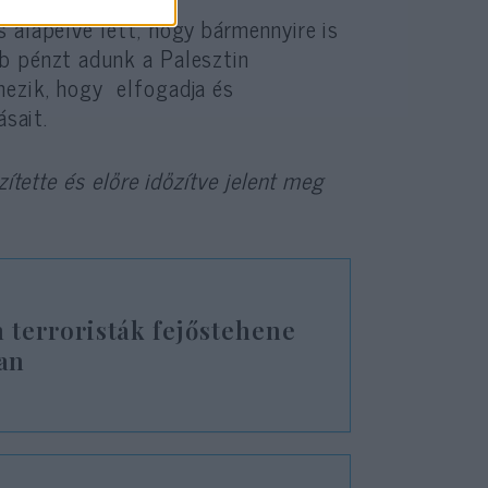
 alapelve lett, hogy bármennyire is
b pénzt adunk a Palesztin
mezik, hogy elfogadja és
ásait.
ítette és előre időzítve jelent meg
in terroristák fejőstehene
an