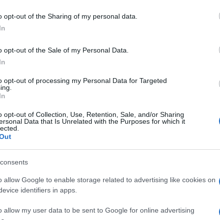
tartani, és az elnök csak egyszer választható újr
o opt-out of the Sharing of my personal data.
tottak választásokat. Mahmúd Abbász jelenleg első
In
egutóbb parlamenti választások 2006-ban voltak.
o opt-out of the Sale of my Personal Data.
In
ász kérésére a nemzetközileg terrorszervezetkén
y engedték indulni, de a 132 parlamenti helyből 7
to opt-out of processing my Personal Data for Targeted
ing.
emberében Abbász feloszlatta a régóta nem működ
In
ül” új választást ígért, amit 2021 májusára tervezt
o opt-out of Collection, Use, Retention, Sale, and/or Sharing
ágossá vált, hogy a Hamász újra győzne.
ersonal Data that Is Unrelated with the Purposes for which it
lected.
Out
Európai Unió még mindig hajlandó elfogadni a Pale
mokratikus, átlátható, hatékony és fenntartható k
consents
teremtéséről és újabb, egyre nagyobb összegű tám
o allow Google to enable storage related to advertising like cookies on
evice identifiers in apps.
o allow my user data to be sent to Google for online advertising