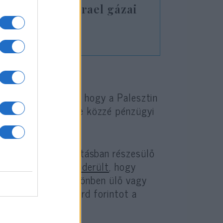
e a barátom: Izrael gázai
erzett fel
ió beérte annyival, hogy a Palesztin
” formájában tegye közzé pénzügyi
tó külföldi támogatásban részesülő
ségvetését. Akkor
kiderült
, hogy
selekményekért börtönben ülő vagy
további 53,6 milliárd forintot a
.