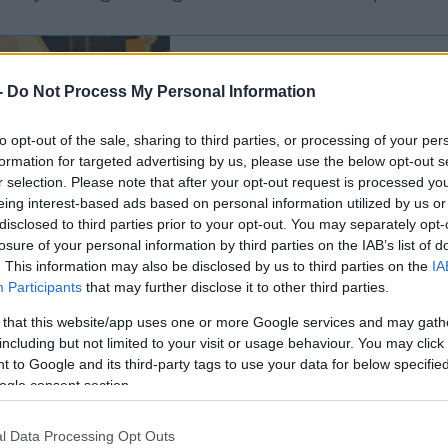
-
Do Not Process My Personal Information
Aljas támadás: paleszt
egy izraeli fiatalt
to opt-out of the sale, sharing to third parties, or processing of your per
formation for targeted advertising by us, please use the below opt-out s
r selection. Please note that after your opt-out request is processed y
eing interest-based ads based on personal information utilized by us or
g a látszatra sem adnak
disclosed to third parties prior to your opt-out. You may separately opt-
losure of your personal information by third parties on the IAB’s list of
. This information may also be disclosed by us to third parties on the
IA
EU segélynyilvántartása szerint 2011 és 2023 köz
Participants
that may further disclose it to other third parties.
zmilliárd forintot
adományozott
a Palesztin Ható
 that this website/app uses one or more Google services and may gath
okratikus intézményeket hozzon létre. Ez a cél an
including but not limited to your visit or usage behaviour. You may click 
0 közötti „Közös Stratégia Palesztina Támogatás
 to Google and its third-party tags to use your data for below specifi
gyát képező alapelvei” között említette.
ogle consent section.
alesztin Hatóság törvényei előírják, hogy az elnök
l Data Processing Opt Outs