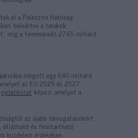
ttek el a Palesztin Hatóság
en, beleértve a tanárok,
,” míg a fennmaradó 27,65 milliárd
járulása mögött egy 640 milliárd
, amelyet az EU 2025 és 2027
i
nyilatkozat
képezi, amelyet a
atóságtól az újabb támogatásokért
, átlátható és fenntartható
eni küzdelem érdekében.