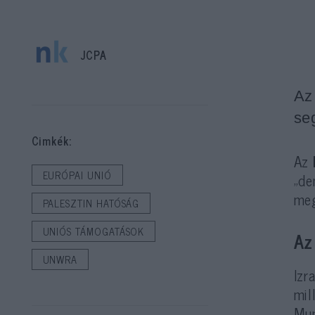
JCPA
Az
se
Cimkék:
Az
EURÓPAI UNIÓ
„de
meg
PALESZTIN HATÓSÁG
UNIÓS TÁMOGATÁSOK
Az
UNWRA
Izr
mil
Mun