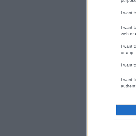
purpose
I want 
I want t
web or d
Te
I want t
or app.
A p
Hat
I want t
ter
I want t
authenti
A P
sze
leg
onn
seb