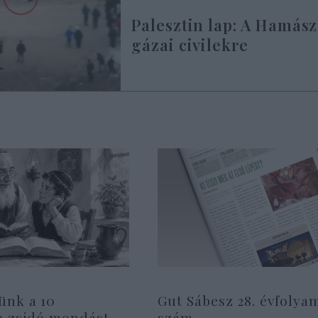
Palesztin lap: A Hamász
gázai civilekre
ünk a 10
Gut Sábesz 28. évfolyam
b zsidó mondást
szám