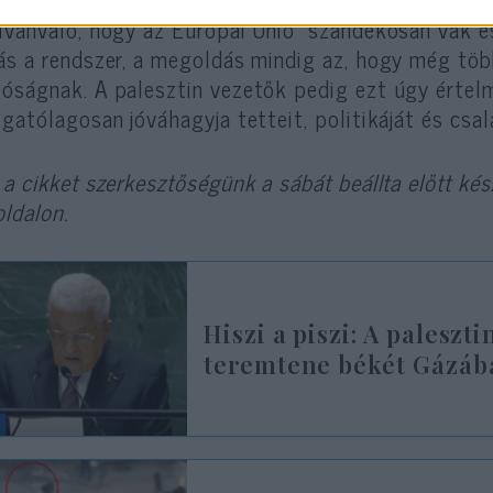
lvánvaló, hogy az Európai Unió szándékosan vak és
ás a rendszer, a megoldás mindig az, hogy még töb
óságnak. A palesztin vezetők pedig ezt úgy értel
lgatólagosan jóváhagyja tetteit, politikáját és csal
 a cikket szerkesztőségünk a sábát beállta előtt kész
oldalon.
Hiszi a piszi: A paleszt
teremtene békét Gázáb