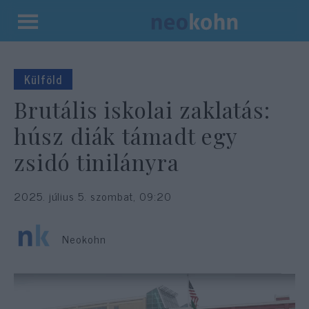
Kilépés
a
tartalomba
Külföld
Brutális iskolai zaklatás:
húsz diák támadt egy
zsidó tinilányra
2025. július 5. szombat, 09:20
Neokohn