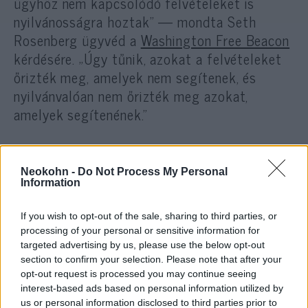
ügyhöz nem kapcsolódó felvételeket is
nyilvánosságra hoztak” — mondta Seth
Rosenberg ügyvéd a
Washington Free Beacon
kérdésére. „Úgy tűnik, azokat a felvételeket
őrizték meg, amelyek nem segítenek, és
nyilvánvalóan nem őrizték meg azokat,
amelyek segítenének.”
Az incidens másnapján az iskola
Neokohn -
Do Not Process My Personal
Information
vezetői közölték M.K.L. szüleivel,
hogy többé nem tudják
If you wish to opt-out of the sale, sharing to third parties, or
biztosítani számára a folyosón a
processing of your personal or sensitive information for
kíséretet és a védelmet.
targeted advertising by us, please use the below opt-out
section to confirm your selection. Please note that after your
opt-out request is processed you may continue seeing
interest-based ads based on personal information utilized by
A szülők biztonsági okokból kivették
us or personal information disclosed to third parties prior to