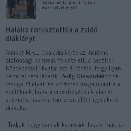
kislány, az iskola kirúgta a
testvéreivel együtt
Halálra rémisztették a zsidó
diáklányt
Amikor M.K.L. családja kérte az incidens
biztonsági kamerás felvételeit, a Seattle-i
Közoktatási Hivatal azt állította, hogy ilyen
felvétel nem létezik. Pedig Steward-Monroe
igazgatóhelyettes korábban maga mondta a
szülőknek, hogy a videofelvételek alapján
számolta össze a tanterem előtt gyülekező
diákokat.
„Tudjuk, hogy vannak kameráik, hiszen más, az