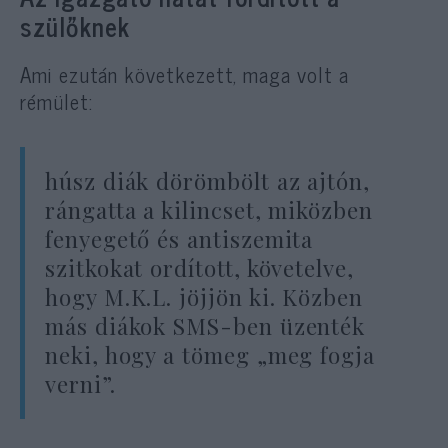
szülőknek
Ami ezután következett, maga volt a
rémület:
húsz diák dörömbölt az ajtón,
rángatta a kilincset, miközben
fenyegető és antiszemita
szitkokat ordított, követelve,
hogy M.K.L. jöjjön ki. Közben
más diákok SMS-ben üzenték
neki, hogy a tömeg „meg fogja
verni”.