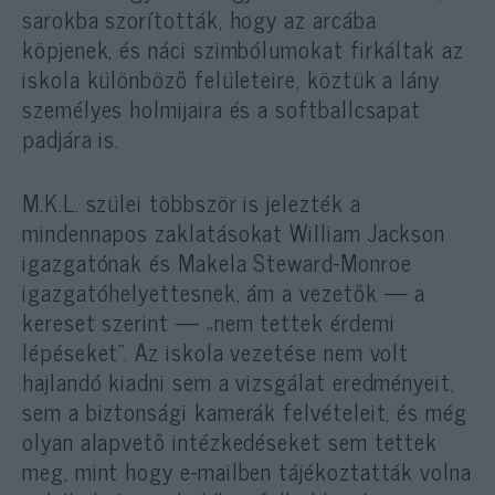
sarokba szorították, hogy az arcába
köpjenek, és náci szimbólumokat firkáltak az
iskola különböző felületeire, köztük a lány
személyes holmijaira és a softballcsapat
padjára is.
M.K.L. szülei többször is jelezték a
mindennapos zaklatásokat William Jackson
igazgatónak és Makela Steward-Monroe
igazgatóhelyettesnek, ám a vezetők — a
kereset szerint — „nem tettek érdemi
lépéseket”. Az iskola vezetése nem volt
hajlandó kiadni sem a vizsgálat eredményeit,
sem a biztonsági kamerák felvételeit, és még
olyan alapvető intézkedéseket sem tettek
meg, mint hogy e-mailben tájékoztatták volna