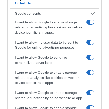
Opted Out
Ezt a cikket szerkesztőségünk a sábát beállta
Google consents
előtt készítette és előre időzítve jelent meg az
oldalon.
I want to allow Google to enable storage
related to advertising like cookies on web or
device identifiers in apps.
I want to allow my user data to be sent to
„Zsidó k*rva, megb*szom anyádat” –
Google for online advertising purposes.
izraeli családanyára támadtak
Franciaországban
I want to allow Google to send me
personalized advertising.
I want to allow Google to enable storage
„Mocskos izraeliek” – kislányával
related to analytics like cookies on web or
együtt támadtak meg egy német
device identifiers in apps.
politikust
I want to allow Google to enable storage
related to functionality of the website or app.
I want to allow Google to enable storage