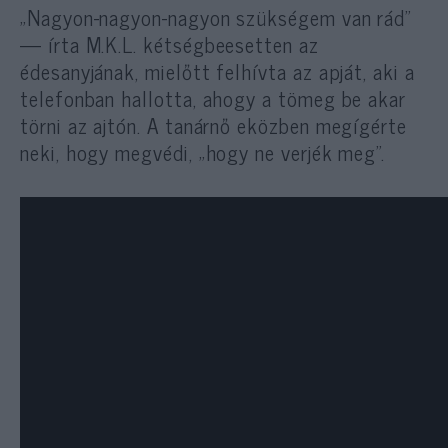
„Nagyon-nagyon-nagyon szükségem van rád”
— írta M.K.L. kétségbeesetten az
édesanyjának, mielőtt felhívta az apját, aki a
telefonban hallotta, ahogy a tömeg be akar
törni az ajtón. A tanárnő eközben megígérte
neki, hogy megvédi, „hogy ne verjék meg”.