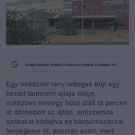
A legfrissebb hírekért kövessen minket a Google-ön!
Egy tinédzser lány rettegve bújt egy
bezárt tanterem ajtaja mögé,
miközben mintegy húsz diák öt percen
át dörömbölt az ajtón, antiszemita
szitkokat kiabálva és bántalmazással
fenyegetve őt, pusztán azért, mert