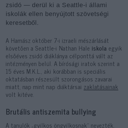
zsidó — derül ki a Seattle-i állami
iskolák ellen benyújtott szövetségi
keresetből.
A Hamász október 7-i izraeli mészárlását
követően a Seattle-i Nathan Hale
iskola
egyik
elsőéves zsidó diáklánya célponttá vált az
intézményen belül. A bírósági iratok szerint a
15 éves M.K.L., aki korábban is speciális
oktatásban részesült szorongásos zavarai
miatt, nap mint nap diáktársai
zaklatásainak
volt kitéve.
Brutális antiszemita bullying
A tanulók „gyilkos öngyilkosnak” nevezték,