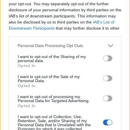
your opt-out. You may separately opt-out of the further
lányukat az iskolából az év hátralévő részére,
disclosure of your personal information by third parties on the
és elmondták, hogy azóta is folyamatosan
IAB’s list of downstream participants. This information may
„rémisztő rémálmokkal és flashbackekkel”
also be disclosed by us to third parties on the
IAB’s List of
küzd.
Downstream Participants
that may further disclose it to other
third parties.
„Lehetetlen túlbecsülni, mennyire félelmetes
Please note that this website/app uses one or more Google
Personal Data Processing Opt Outs
services and may gather and store information including but
volt ez az eset M.K.L. és a családja számára”
not limited to your visit or usage behaviour. You may click to
I want to opt-out of the Sharing of my
— áll a panaszban.
personal data.
grant or deny consent to Google and its third-party tags to
Opted In
use your data for below specified purposes in below Google
consent section.
I want to opt-out of the Sale of my
Personal Data.
„M.K.L. meg volt győződve róla,
Opted In
hogy ha a diákoknak sikerül
I want to opt-out of processing my
bejutniuk a zárt tanterembe,
Personal Data for Targeted Advertising.
Opted In
fizikailag bántalmazták volna, és
I want to opt-out of Collection, Use,
az életét is féltette.”
Retention, Sale, and/or Sharing of my
Personal Data that Is Unrelated with the
Purposes for which it was collected.