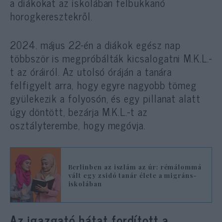
a diákokat az iskolában felbukkanó
horogkeresztekről.
2024. május 22-én a diákok egész nap
többször is megpróbálták kicsalogatni M.K.L.-
t az óráiról. Az utolsó óráján a tanára
felfigyelt arra, hogy egyre nagyobb tömeg
gyülekezik a folyosón, és egy pillanat alatt
úgy döntött, bezárja M.K.L.-t az
osztályterembe, hogy megóvja.
Berlinben az iszlám az úr: rémálommá
vált egy zsidó tanár élete a migráns-
iskolában
Az igazgató hátat fordított a