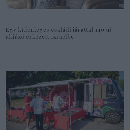
Egy különleges családi járattal 140 új
alijázó érkezett Izraelbe