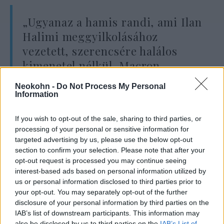
„Ugyanaz a hamis randi, ami Ilan
Halimi meggyilkolásához
vezetett, szerencsére halálos
kimenetel nélkül. Macron
Franciaországa, fehérgyűlölő és
Neokohn -
Do Not Process My Personal
antiszemita”
Information
If you wish to opt-out of the sale, sharing to third parties, or
processing of your personal or sensitive information for
– írta Bodin az X-en.
targeted advertising by us, please use the below opt-out
section to confirm your selection. Please note that after your
opt-out request is processed you may continue seeing
interest-based ads based on personal information utilized by
Szomorú rekord: Egy héten belül
us or personal information disclosed to third parties prior to
kétszer (!) támadtak meg egy francia
your opt-out. You may separately opt-out of the further
rabbit
disclosure of your personal information by third parties on the
IAB’s list of downstream participants. This information may
also be disclosed by us to third parties on the
IAB’s List of