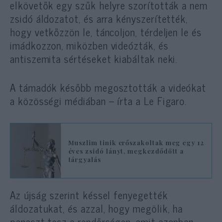
elkövetők egy szűk helyre szorították a nem
zsidó áldozatot, és arra kényszerítették,
hogy vetkőzzön le, táncoljon, térdeljen le és
imádkozzon, miközben videózták, és
antiszemita sértéseket kiabáltak neki.
A támadók később megosztották a videókat
a közösségi médiában – írta a Le Figaro.
Muszlim tinik erőszakoltak meg egy 12
éves zsidó lányt, megkezdődött a
tárgyalás
Az újság szerint késsel fenyegették
áldozatukat, és azzal, hogy megölik, ha
panaszt tesz a rendőrségen, amit azonban