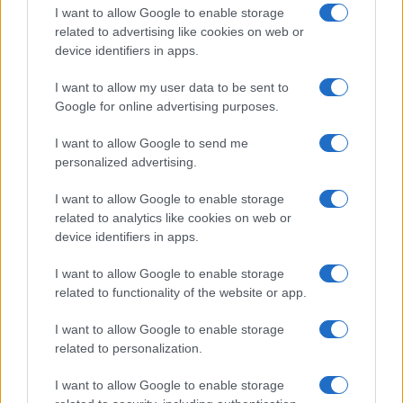
sérüléseibe.
I want to allow Google to enable storage
related to advertising like cookies on web or
device identifiers in apps.
A vizsgálatok kimutatták, hogy bár az
I want to allow my user data to be sent to
emberrablás volt az elsődleges cél –
Google for online advertising purposes.
váltságdíjat (450 ezer eurót) követeltek – az
elkövetők antiszemita indítékkal is
I want to allow Google to send me
cselekedtek, azt feltételezve, hogy zsidó
personalized advertising.
áldozatuk családja nagyon gazdag. A bírósági
I want to allow Google to enable storage
ítélet szerint a banda főnökét, Juszuf
related to analytics like cookies on web or
Fofanát életfogytiglani börtönbüntetésre
device identifiers in apps.
ítélték, míg társait különböző hosszúságú
I want to allow Google to enable storage
börtönbüntetéssel sújtották.
related to functionality of the website or app.
I want to allow Google to enable storage
related to personalization.
Zsidó anyukát fenyegettek meg
I want to allow Google to enable storage
halálosan Franciaországban