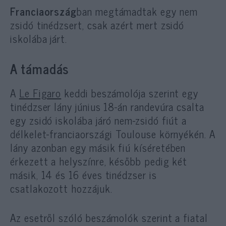
Franciaország
ban megtámadtak egy nem
zsidó tinédzsert, csak azért mert zsidó
iskolába járt.
A támadás
A
Le Figaro
keddi beszámolója szerint egy
tinédzser lány június 18-án randevúra csalta
egy zsidó iskolába járó nem-zsidó fiút a
délkelet-franciaországi Toulouse környékén. A
lány azonban egy másik fiú kíséretében
érkezett a helyszínre, később pedig két
másik, 14 és 16 éves tinédzser is
csatlakozott hozzájuk.
Az esetről szóló beszámolók szerint a fiatal