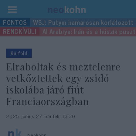
Kilépés
WSJ: Putyin hamarosan korlátozott
a
Al Arabiya: Irán és a húszik pus
tartalomba
Külföld
Elraboltak és meztelenre
vetkőztettek egy zsidó
iskolába járó fiút
Franciaországban
2025. június 27. péntek, 13:30
Neokohn