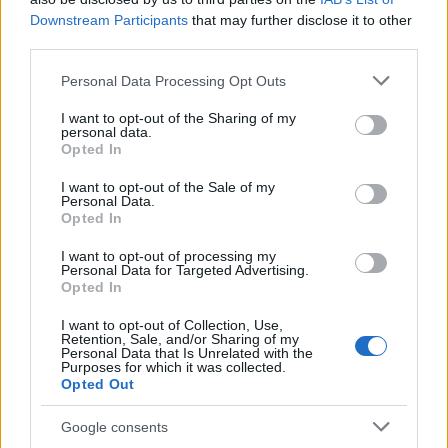
Az Ilan Halimi gyilkosság
Downstream Participants
that may further disclose it to other
third parties.
Ilan Halimi
2006 januárjában tűnt el, miután
Please note that this website/app uses one or more Google
Personal Data Processing Opt Outs
egy nő randevúra hívta Párizstól délre. A
services and may gather and store information including but
férfit azonban az úgynevezett „Barbárok
not limited to your visit or usage behaviour. You may click to
I want to opt-out of the Sharing of my
personal data.
bandája” nevű csoport rabolta el, és 24 napon
grant or deny consent to Google and its third-party tags to
Opted In
use your data for below specified purposes in below Google
át különös kegyetlenséggel kínozták egy
consent section.
I want to opt-out of the Sale of my
lakásban. Végül Sainte‑Geneviève‑des‑Bois
Personal Data.
közelében hagyták magatehetetlenül;
Opted In
I want to opt-out of processing my
Personal Data for Targeted Advertising.
Opted In
testét 80%-ban égési sebek
I want to opt-out of Collection, Use,
borították, fülét és lábujját
Retention, Sale, and/or Sharing of my
Personal Data that Is Unrelated with the
megcsonkolták.
Purposes for which it was collected.
Opted Out
Google consents
Halimi a kórházba szállítás közben belehalt a