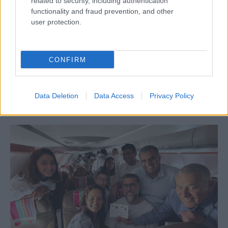
related to security, including authentication
functionality and fraud prevention, and other
user protection.
Kóbor macskákat etető zsidó bácsit
rugdostak össze Franciaországban
CONFIRM
Data Deletion
Data Access
Privacy Policy