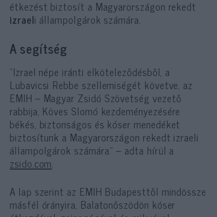
étkezést biztosít a Magyarországon rekedt
izrael
i állampolgárok számára.
A segítség
“Izrael népe iránti elköteleződésből, a
Lubavicsi Rebbe szellemiségét követve, az
EMIH – Magyar Zsidó Szövetség vezető
rabbija, Köves Slomó kezdeményezésére
békés, biztonságos és kóser menedéket
biztosítunk a Magyarországon rekedt izraeli
állampolgárok számára.” – adta hírül a
zsido.com
.
A lap szerint az EMIH Budapesttől mindössze
másfél órányira, Balatonőszödön kóser