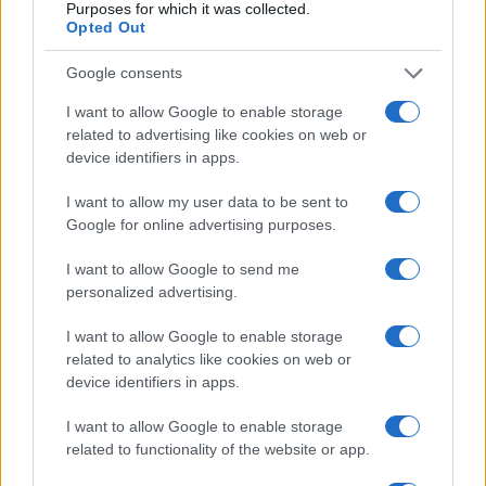
Purposes for which it was collected.
EMIH חב”ד הונגריה
קהילת
Opted Out
Google consents
I want to allow Google to enable storage
related to advertising like cookies on web or
Köves Slomó: Ma este imádkozzunk
együtt Izraelért a zsinagógákban!
device identifiers in apps.
I want to allow my user data to be sent to
Google for online advertising purposes.
I want to allow Google to send me
Különleges zsidó esküvőt tartottak a
personalized advertising.
balatoni kóser menekülttáborban
I want to allow Google to enable storage
related to analytics like cookies on web or
device identifiers in apps.
I want to allow Google to enable storage
related to functionality of the website or app.