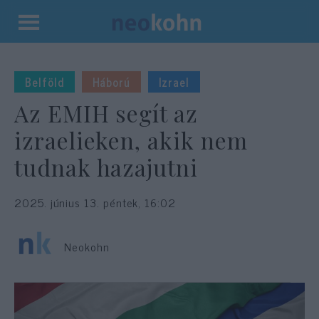
Kilépés
a
tartalomba
Belföld
Háború
Izrael
Az EMIH segít az
izraelieken, akik nem
tudnak hazajutni
2025. június 13. péntek, 16:02
Neokohn