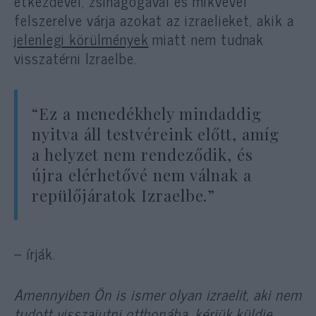
étkezdével, zsinagógával és mikvével
felszerelve várja azokat az izraelieket, akik a
jelenlegi körülmények
miatt nem tudnak
visszatérni Izraelbe.
“Ez a menedékhely mindaddig
nyitva áll testvéreink előtt, amíg
a helyzet nem rendeződik, és
újra elérhetővé nem válnak a
repülőjáratok Izraelbe.”
– írják.
Amennyiben Ön is ismer olyan izraelit, aki nem
tudott visszajutni otthonába, kérjük küldje