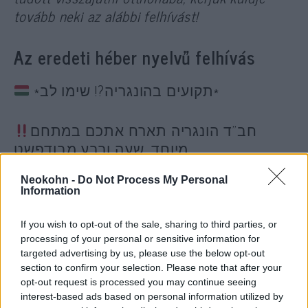
tovább neki az alábbi felhívást!
Az eredeti héber nyelvű felhívás
*תקועים בהונגריה?! שימו לב*
חב”ד הונגריה תארח אתכם במתחם
מיוחד, שעה ורבע מבודפשט
Neokohn -
Do Not Process My Personal
יהודים יקרים, נתקעתם בגלל המלחמה
Information
בהונגריה מבלי יכולת לחזור לארץ?
If you wish to opt-out of the sale, sharing to third parties, or
processing of your personal or sensitive information for
מתוך אהבת ישראל ברוחו של הרבי
targeted advertising by us, please use the below opt-out
מליובאוויטש, בהוראת הרב הראשי של איגוד
section to confirm your selection. Please note that after your
הקהילות הרב שלמה כובש פתחנו עבורכם
opt-out request is processed you may continue seeing
interest-based ads based on personal information utilized by
מתחם שקט ומיוחד, עם מדשאות, חוף פרטי