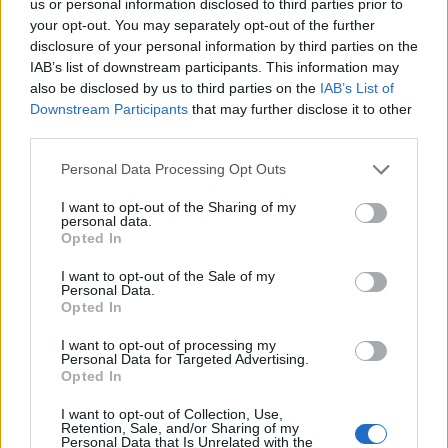
us or personal information disclosed to third parties prior to
ואש”ל (שחיטת חב”ד) במרחק של שעה ורבע
your opt-out. You may separately opt-out of the further
מבודפשט
disclosure of your personal information by third parties on the
IAB’s list of downstream participants. This information may
also be disclosed by us to third parties on the
IAB’s List of
המקום פתוח עבורכם עד חזרת הטיסות
Downstream Participants
that may further disclose it to other
לארץ
third parties.
Please note that this website/app uses one or more Google
Personal Data Processing Opt Outs
.צרו קשר עם נציגנו ונשמח לעזור
services and may gather and store information including but
not limited to your visit or usage behaviour. You may click to
I want to opt-out of the Sharing of my
personal data.
grant or deny consent to Google and its third-party tags to
Opted In
:חייגו או שלחו הודעה ל
use your data for below specified purposes in below Google
consent section.
I want to opt-out of the Sale of my
Personal Data.
judit@balaton.camp
Opted In
I want to opt-out of processing my
+36705000505
Personal Data for Targeted Advertising.
Opted In
I want to opt-out of Collection, Use,
,בברכה
Retention, Sale, and/or Sharing of my
Personal Data that Is Unrelated with the