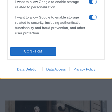
I want to allow Google to enable storage
related to personalization.
I want to allow Google to enable storage
related to security, including authentication
functionality and fraud prevention, and other
user protection.
CONFIRM
A klezmer zenét már eltemették, ám most
Data Deletion
Data Access
Privacy Policy
mégis hódít