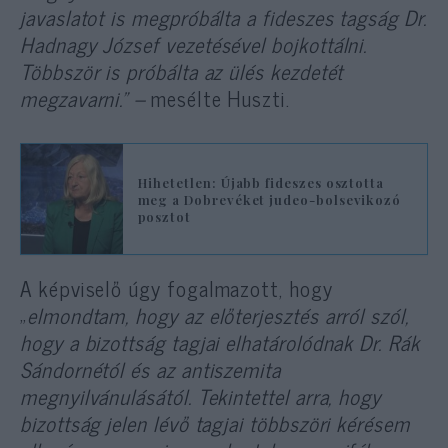
javaslatot is megpróbálta a fideszes tagság Dr.
Hadnagy József vezetésével bojkottálni.
Többször is próbálta az ülés kezdetét
megzavarni.” –
mesélte Huszti.
Hihetetlen: Újabb fideszes osztotta
meg a Dobrevéket judeo-bolsevikozó
posztot
A képviselő úgy fogalmazott, hogy
„
elmondtam, hogy az előterjesztés arról szól,
hogy a bizottság tagjai elhatárolódnak Dr. Rák
Sándornétól és az antiszemita
megnyilvánulásától. Tekintettel arra, hogy
bizottság jelen lévő tagjai többszöri kérésem