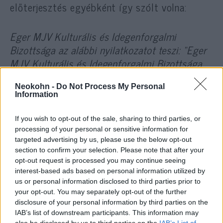
előterjesztés egyébként így szólt volna:
Eger MJV Kulturális és Idegenforgalmi
Bizottsága az alábbi nyilatkozatot teszi:
“Eger
MJV Kulturális és Idegenforgalmi Bizottsága
elhatárolódik Dr. Rák Sándorné önkormányzati
képviselőtől és az általa közzétett
Neokohn -
Do Not Process My Personal
Information
gyűlöletkeltő antiszemita bejegyzéstől. A
bizottság elítéli Dr. Rák Sándorné tettét és
If you wish to opt-out of the sale, sharing to third parties, or
kijelenti, hogy a megjelentetett tartalom
processing of your personal or sensitive information for
semmilyen módon nem tükrözi a bizottság
targeted advertising by us, please use the below opt-out
section to confirm your selection. Please note that after your
álláspontját. A bizottság továbbá kijelenti,
opt-out request is processed you may continue seeing
hogy munkáját Eger város kultúrájáért és
interest-based ads based on personal information utilized by
idegenforgalmáért a demokratikus alapelvek
us or personal information disclosed to third parties prior to
your opt-out. You may separately opt-out of the further
tiszteletben tartása mellett végzi.
disclosure of your personal information by third parties on the
IAB’s list of downstream participants. This information may