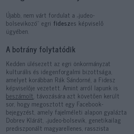
Újabb, nem várt fordulat a „judeo-
bolsevikozó” egri
fidesz
es képviselő
ügyében.
A botrány folytatódik
Kedden ülésezett az egri önkormányzat
kulturális és idegenforgalmi bizottsága,
amelyet korábban Rák Sándorné, a Fidesz
képviselője vezetett. Amint arról lapunk is
beszámolt
, távozására azt követően került
sor, hogy megosztott egy Facebook-
bejegyzést, amely fajelméleti alapon gyalázta
Dobrev Klárát, „judeo-bolsevik, genetikailag
prediszponált magyarellenes, rasszista