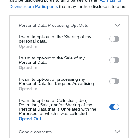
also be disclosed by us to third parties on the
IAB’s List of
A bizottság döntéshozatalában
Downstream Participants
that may further disclose it to other
third parties.
semmilyen etnikai, vallási
Please note that this website/app uses one or more Google
diszkrimináció nem játszhat
Personal Data Processing Opt Outs
services and may gather and store information including but
szerepet. Döntéseit a jogszabályok
not limited to your visit or usage behaviour. You may click to
I want to opt-out of the Sharing of my
personal data.
betartása mellett objektív tények
grant or deny consent to Google and its third-party tags to
Opted In
use your data for below specified purposes in below Google
alapján Eger város előmozdítása
consent section.
I want to opt-out of the Sale of my
érdekében hozza.”
Personal Data.
Opted In
I want to opt-out of processing my
Personal Data for Targeted Advertising.
Opted In
Megszólalt az egri Fidesz az
antiszemita posztot megosztó
I want to opt-out of Collection, Use,
Retention, Sale, and/or Sharing of my
képviselője kapcsán
Personal Data that Is Unrelated with the
Purposes for which it was collected.
Opted Out
Az egri Fidesz korábbi reakciója
Google consents