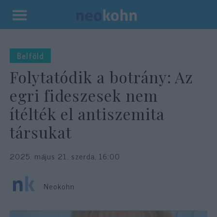
Kilépés
a
tartalomba
Belföld
Folytatódik a botrány: Az
egri fideszesek nem
ítélték el antiszemita
társukat
2025. május 21. szerda, 16:00
Neokohn