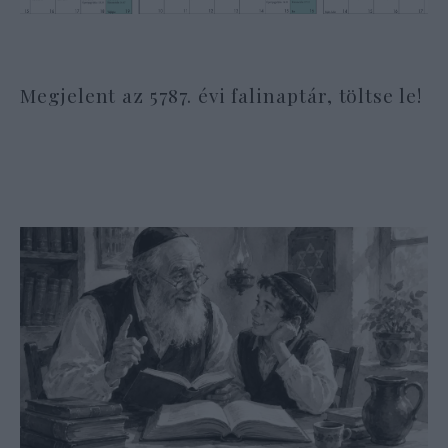
Megjelent az 5787. évi falinaptár, töltse le!