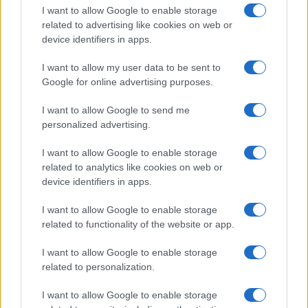
Az antiszemita botrány után
megszólalt
az
I want to allow Google to enable storage
egri önkormányzat Fidesz-frakciója is, amely
related to advertising like cookies on web or
device identifiers in apps.
korábban még elítélte és értékrendjével
ellentétesnek tartotta a Dobrev Klárát
I want to allow my user data to be sent to
gyalázó antiszemita bejegyzést. Vágner Ákos,
Google for online advertising purposes.
Eger fideszes polgármestere
I want to allow Google to send me
sajtóközleményében arról írt, hogy azonnali
personalized advertising.
hatállyal visszahívják Rák Sándornét a
I want to allow Google to enable storage
Kulturális és Idegenforgalmi Bizottság elnöki
related to analytics like cookies on web or
posztjáról. „A bizalom helyreállítása és
device identifiers in apps.
megőrzése érdekében az ügyet frakcióülésen
I want to allow Google to enable storage
tárgyaltuk, ennek értelmében az a döntés
related to functionality of the website or app.
született, hogy Dr. Rák Sándornét a
Kulturális és Idegenforgalmi Bizottság elnöki
I want to allow Google to enable storage
posztjáról azonnali hatállyal visszahívjuk.
related to personalization.
I want to allow Google to enable storage