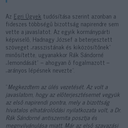
Az
Egri Ügyek
tudósítása szerint azonban a
fideszes többségű bizottság napirendre sem
vette a javaslatot. Az egyik kormánypárti
képviselő, Hadnagy József a beterjesztett
szöveget „rasszistának és kiközösítőnek”
minősítette, ugyanakkor Rák Sándorné
„lemondását” – ahogyan ő fogalmazott –
„arányos lépésnek nevezte”.
“
Megkezdtem az ülés vezetését. Az volt a
javaslatom, hogy az előterjesztésemet vegyük
az első napirendi pontra, mely a bizottság
hivatalos elhatárolódási nyilatkozata volt, a Dr.
Rák Sándorné antiszemita posztja és
megnyilvánulása miatt. Már az első szavazási