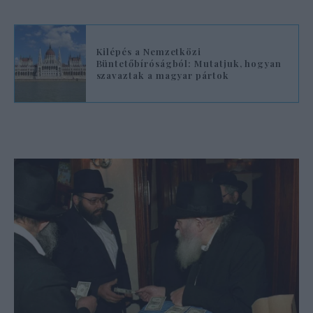
Kilépés a Nemzetközi
Büntetőbíróságból: Mutatjuk, hogyan
szavaztak a magyar pártok