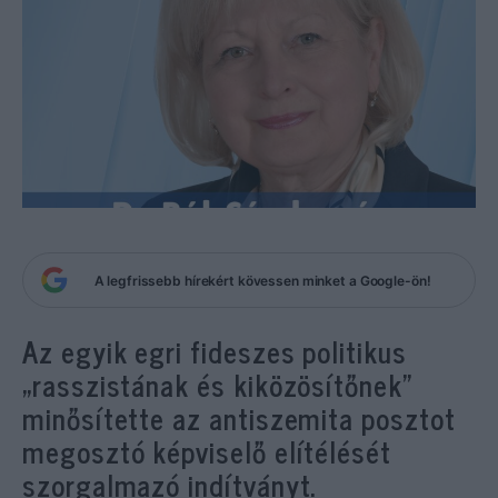
A legfrissebb hírekért kövessen minket a Google-ön!
Az egyik egri fideszes politikus
„rasszistának és kiközösítőnek”
minősítette az antiszemita posztot
megosztó képviselő elítélését
szorgalmazó indítványt.