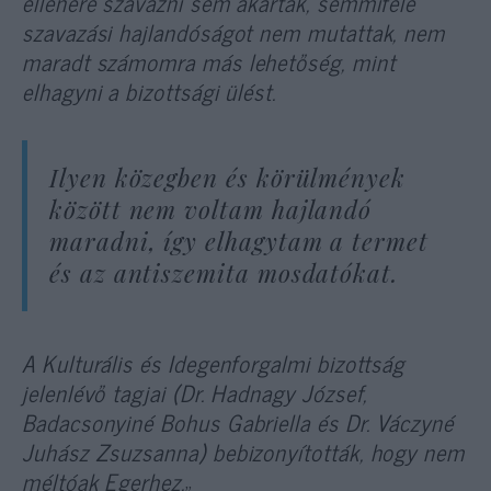
ellenére szavazni sem akartak, semmiféle
szavazási hajlandóságot nem mutattak, nem
maradt számomra más lehetőség, mint
elhagyni a bizottsági ülést.
Ilyen közegben és körülmények
között nem voltam hajlandó
maradni, így elhagytam a termet
és az antiszemita mosdatókat.
A Kulturális és Idegenforgalmi bizottság
jelenlévő tagjai (Dr. Hadnagy József,
Badacsonyiné Bohus Gabriella és Dr. Váczyné
Juhász Zsuzsanna) bebizonyították, hogy nem
méltóak Egerhez.
„