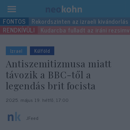
Kilépés
Rekordszinten az izraeli kivándorlás
a
Kudarcba fulladt az iráni rezsimv
tartalomba
Izrael
Külföld
Antiszemitizmusa miatt
távozik a BBC-től a
legendás brit focista
2025. május 19. hétfő, 17:00
JFeed