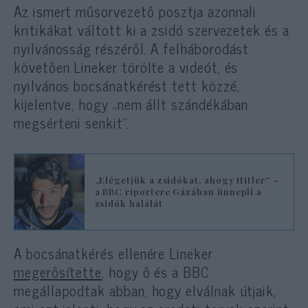
Az ismert műsorvezető posztja azonnali
kritikákat váltott ki a zsidó szervezetek és a
nyilvánosság részéről. A felháborodást
követően Lineker törölte a videót, és
nyilvános bocsánatkérést tett közzé,
kijelentve, hogy „nem állt szándékában
megsérteni senkit”.
„Elégetjük a zsidókat, ahogy Hitler” –
a BBC riportere Gázában ünnepli a
zsidók halálát
A bocsánatkérés ellenére Lineker
megerősítette
, hogy ő és a BBC
megállapodtak abban, hogy elválnak útjaik,