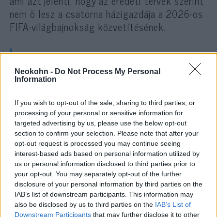
ami azt jelenti, hogy az eredeti tervek szerint
nem ő lesz a csatorna házigazdája a 2026-os
FIFA-világbajnokság közvetítésének.
„A Hamasz most veszített el egy
Neokohn -
Do Not Process My Personal
újabb hasznos idiótát”
Information
If you wish to opt-out of the sale, sharing to third parties, or
processing of your personal or sensitive information for
– írta egy kommentelő a hírt követően.
targeted advertising by us, please use the below opt-out
section to confirm your selection. Please note that after your
Nem ez volt az első eset
opt-out request is processed you may continue seeing
interest-based ads based on personal information utilized by
us or personal information disclosed to third parties prior to
Linekert 2023 márciusában már egyszer rövid
your opt-out. You may separately opt-out of the further
időre felfüggesztették a BBC-től, miután a
disclosure of your personal information by third parties on the
brit kormány bevándorlási politikáját az
IAB’s list of downstream participants. This information may
also be disclosed by us to third parties on the
IAB’s List of
1930-as évek náci Németországához
Downstream Participants
that may further disclose it to other