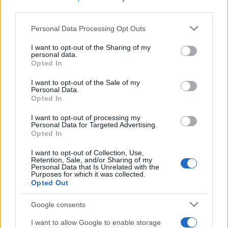
hasonlította. Ez az incidens belső kritikát
third parties.
váltott ki a BBC-nél, és a társaság közösségi
Please note that this website/app uses one or more Google
Personal Data Processing Opt Outs
médiapolitikájának megváltoztatásához
services and may gather and store information including but
vezetett.
not limited to your visit or usage behaviour. You may click to
I want to opt-out of the Sharing of my
personal data.
grant or deny consent to Google and its third-party tags to
Opted In
use your data for below specified purposes in below Google
Több beszámoló szerint is a BBC vezetői már
consent section.
I want to opt-out of the Sale of my
a legutóbbi incidens előtt fontolgatták, hogy
Personal Data.
Opted In
véget vetnek a Linekerrel való
kapcsolatuknak. A lemondás ellenére Lineker
I want to opt-out of processing my
Personal Data for Targeted Advertising.
várhatóan a Goalhanger nevű népszerű
Opted In
podcast-hálózatán keresztül folytatja
I want to opt-out of Collection, Use,
munkáját.
Retention, Sale, and/or Sharing of my
Personal Data that Is Unrelated with the
Purposes for which it was collected.
Opted Out
Google consents
Na szép: Hamász-vezető fia narrálta a
BBC gázai „dokumentumfilmjét”
I want to allow Google to enable storage