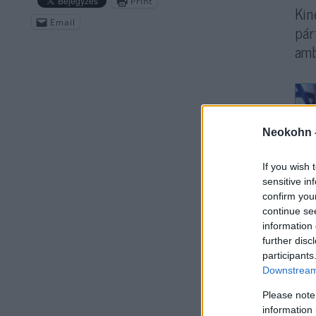
Print
Kin
Email
pár
amb
Neokohn 
If you wish 
sensitive in
confirm you
continue se
A T
information 
Ném
further disc
köl
participants
meg
Downstream 
éde
Please note
nev
information 