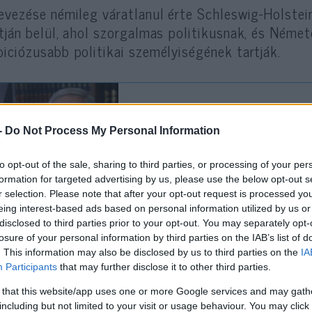
evezése némileg váratlanul érte Schleswig-Holste
tján belül, ahol szorgalmas politikusnak, és Néme
iciózusabb politikai személyiségének tartják.
Szabad az út Benjamin 
-
Do Not Process My Personal Information
követi a magyar és belg
to opt-out of the sale, sharing to third parties, or processing of your per
formation for targeted advertising by us, please use the below opt-out s
r selection. Please note that after your opt-out request is processed y
eing interest-based ads based on personal information utilized by us or
imes szerint Prien zsidó nagyszülei az 1930-as éve
disclosed to third parties prior to your opt-out. You may separately opt-
etországból, és Hollandiában kerestek menedéket
losure of your personal information by third parties on the IAB’s list of
tözött Németországba, ahol azóta sikeres politikai
. This information may also be disclosed by us to third parties on the
IA
tanult németül és megszerezte a német állampolg
Participants
that may further disclose it to other third parties.
sanyjának vegyes érzései voltak ezzel a folyamatt
 that this website/app uses one or more Google services and may gath
ezte, amit nem támogatott teljes mértékben.
including but not limited to your visit or usage behaviour. You may click 