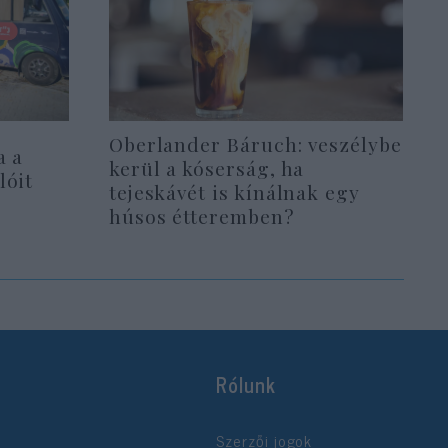
Oberlander Báruch: veszélybe
a a
kerül a kóserság, ha
lóit
tejeskávét is kínálnak egy
húsos étteremben?
Rólunk
Szerzői jogok