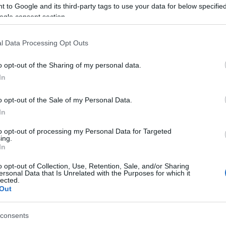
 to Google and its third-party tags to use your data for below specifi
ogle consent section.
en, akinek nagyszülei túlélték a holokausztot, korá
mélyes történetéről, valamint a zsidó kultúra és 
l Data Processing Opt Outs
ásáról. Jelenleg a CDU-n belül a Zsidó Fórum elnök
o opt-out of the Sharing of my personal data.
In
en állítólag már 1981 óta tagja a CDU-nak, és az o
dményeket ért el – korábban az észak-németorszá
o opt-out of the Sale of my Personal Data.
atási minisztere volt. Új szerepkörében a németorsz
In
edagógusok magasabb fizetése mellett kíván fellé
to opt-out of processing my Personal Data for Targeted
ing.
In
o opt-out of Collection, Use, Retention, Sale, and/or Sharing
ersonal Data that Is Unrelated with the Purposes for which it
Berlin berendelt: izrael
lected.
Out
hadrendbe a Bundeswe
consents