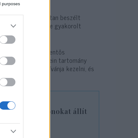
ed purposes
bbi interjúiban nyíltan beszélt
hagyományok életére gyakorolt
e.
ktatásügyben is jelentős
gi Schleswig-Holstein tartomány
ági tanárhiányt kívánja kezelni, és
pni.
i öngyilkos drónokat állít
hr