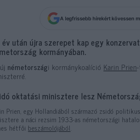
A legfrissebb hírekért kövessen m
 év után újra szerepet kap egy konzervatí
metország kormányában.
 új
németország
i kormánykoalíció
Karin Prien
-
iszterré.
idó oktatási minisztere lesz Németorsz
in Prien, egy Hollandiából származó zsidó politik
isztere a náci rezsim 1933-as németországi hatalo
es hétfői
beszámolójából
.