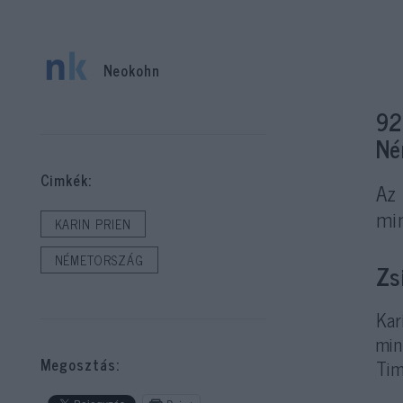
Neokohn
92
Né
Cimkék:
Az
min
KARIN PRIEN
NÉMETORSZÁG
Zs
Kar
min
Tim
Megosztás: