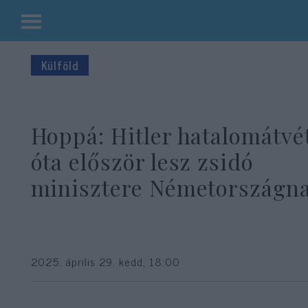
Kilépés
a
Külföld
tartalomba
Hoppá: Hitler hatalomátvé
óta először lesz zsidó
minisztere Németországn
2025. április 29. kedd, 18:00