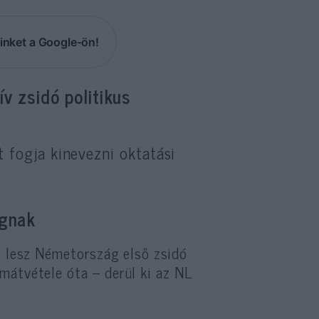
inket a Google-ön!
v zsidó politikus
t fogja kinevezni oktatási
ágnak
us lesz Németország első zsidó
mátvétele óta – derül ki az NL