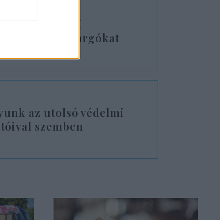
lábbal rúgják ki
el-ellenes zavargókat
yunk az utolsó védelmi
tóival szemben