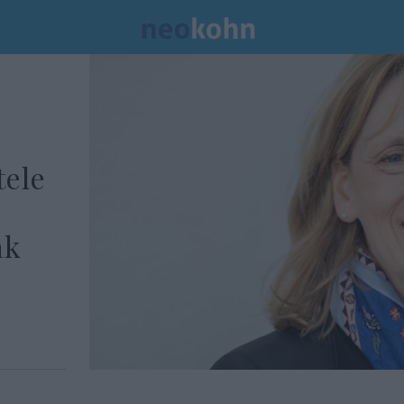
tele
ak