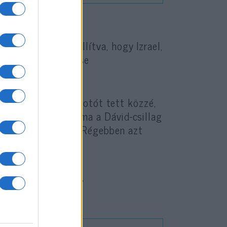
vádak ellen, azt állítva, hogy Izrael,
nt való megjelölése
 után Prien egy fotót tett közzé,
s ezt írta: „Anya, ma a Dávid-csillag
alá rejtve hordtad. Régebben azt
elmed túlzás,
d volt igazad.”