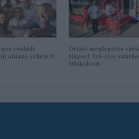
eges családi
Óriási meglepetés várt
 új alijázó érkezett
Hapoel Tel-Aviv szurko
Miskolcon