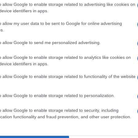
o allow Google to enable storage related to advertising like cookies on
rael oldalán
evice identifiers in apps.
o allow my user data to be sent to Google for online advertising
en
folyamatosan felszólal az Izraelt ért széles körű 
s.
 demokratikus ország, amelynek apartheid államké
iszemitizmusnak minősül.
to allow Google to send me personalized advertising.
o allow Google to enable storage related to analytics like cookies on
3 novemberében, egy hónappal a Hamász támadása
evice identifiers in apps.
lyen édesanyja dávid-csillagos nyakláncát viselte, é
kláncodat viselem. Évtizedeken át mindig a ruhád 
o allow Google to enable storage related to functionality of the website
tem, hogy a zsidó gyökereink felfedésétől való fél
o allow Google to enable storage related to personalization.
de most rájöttem, hogy tévedtem – és neke
o allow Google to enable storage related to security, including
cation functionality and fraud prevention, and other user protection.