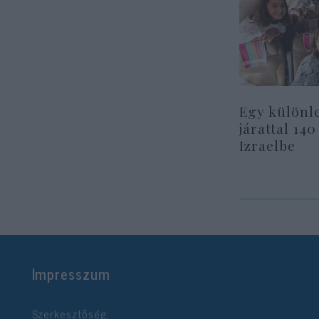
Egy különl
járattal 140
Izraelbe
Impresszum
Szerkesztőség: