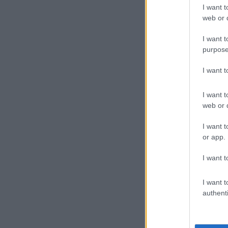
I want t
Iz
web or d
I want t
Pri
purpose
egy
ant
I want 
I want t
202
web or d
ame
nya
I want t
or app.
hit
I want t
I want t
authenti