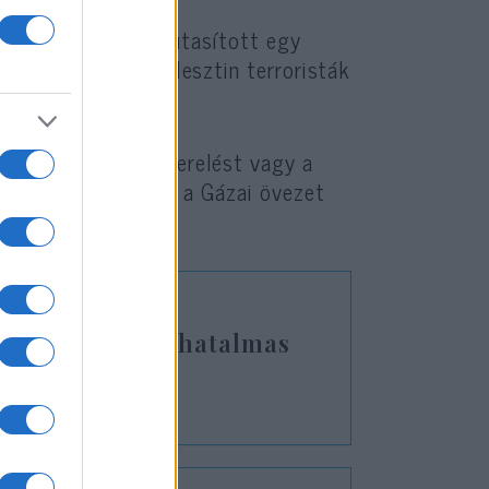
mikor a Hamász elutasított egy
ábbi túszok és palesztin terroristák
ntolgatják a leszerelést vagy a
szünetet követően, a Gázai övezet
nexiója: Izrael hatalmas
látásba