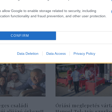
Új videó október 7-érő
o allow Google to enable storage related to security, including
cation functionality and fraud prevention, and other user protection.
ki az egyik izraeli kato
CONFIRM
Data Deletion
Data Access
Privacy Policy
eges családi
Óriási meglepetés várt
 új alijázó érkezett
Hapoel Tel-Aviv szurko