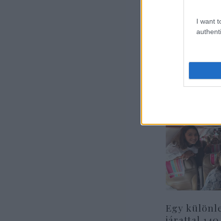
I want t
authenti
Egy különl
járattal 140