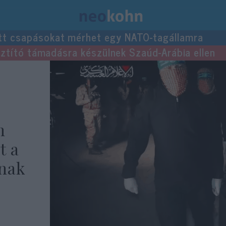
tt csapásokat mérhet egy NATO-tagállamra
usztító támadásra készülnek Szaúd-Arábia ellen
n
t a
inak