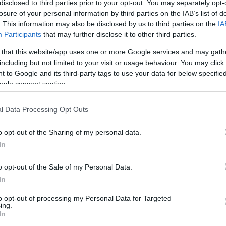
disclosed to third parties prior to your opt-out. You may separately opt-
másgyakorlás a túszok családjaira. A terrorszervez
losure of your personal information by third parties on the IAB’s list of
y az elrabolt túszok „fekete koporsóban” térnek ma
. This information may also be disclosed by us to third parties on the
IA
Participants
that may further disclose it to other third parties.
ideó a Hamasz terroristáiról készült felvételeket 
 that this website/app uses one or more Google services and may gath
including but not limited to your visit or usage behaviour. You may click 
ölt tagjait átadják a Vöröskeresztnek, időnként pe
 to Google and its third-party tags to use your data for below specifi
bul és héberül -, hogy a túszok családjainak „fel ke
ogle consent section.
adására.
l Data Processing Opt Outs
o opt-out of the Sharing of my personal data.
In
o opt-out of the Sale of my Personal Data.
ideó megismételte azt a hazugságot, hogy a Bibas 
In
, annak ellenére, hogy az igazságügyi orvosszakért
roristák gyilkolták meg őket testközelből. A Hamás
to opt-out of processing my Personal Data for Targeted
ing.
aeli kormány aláírta a „foglyok” halálos ítéletét, a
In