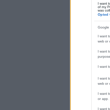
I want t
A v
of my P
was col
úja
Opted 
sza
Google 
A H
I want t
ter
web or d
újj
I want t
purpose
I want 
I want t
web or d
I want t
or app.
I want t