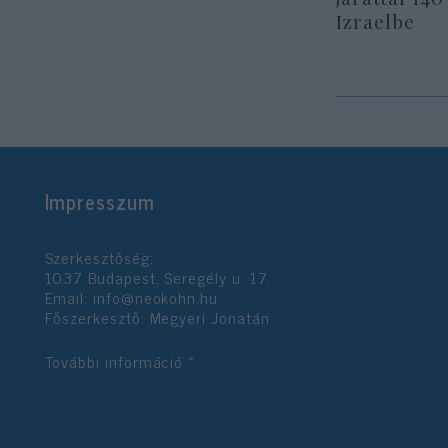
Izraelbe
Impresszum
Szerkesztőség:
1037 Budapest, Seregély u. 17.
Email:
info@neokohn.hu
Főszerkesztő: Megyeri Jonatán
További információ »