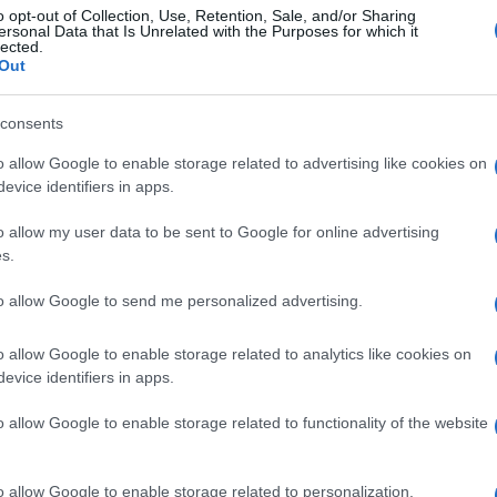
o opt-out of Collection, Use, Retention, Sale, and/or Sharing
ideót ugyanazon a napon hozták nyilvánosságra, a
ersonal Data that Is Unrelated with the Purposes for which it
lected.
bb ideiglenes tűzszünetre vonatkozó javaslatot tov
Out
badon bocsátásáért cserébe.
consents
amász vezetői többször hangoztatták, hogy nem fo
o allow Google to enable storage related to advertising like cookies on
rorszervezet feloszlatását, és hogy az állandó tűz
evice identifiers in apps.
áépítése az ő ellenőrzésük alatt fog zajlani.
o allow my user data to be sent to Google for online advertising
s.
to allow Google to send me personalized advertising.
Asztalra került Gáza an
o allow Google to enable storage related to analytics like cookies on
megtorlást helyezett ki
evice identifiers in apps.
o allow Google to enable storage related to functionality of the website
o allow Google to enable storage related to personalization.