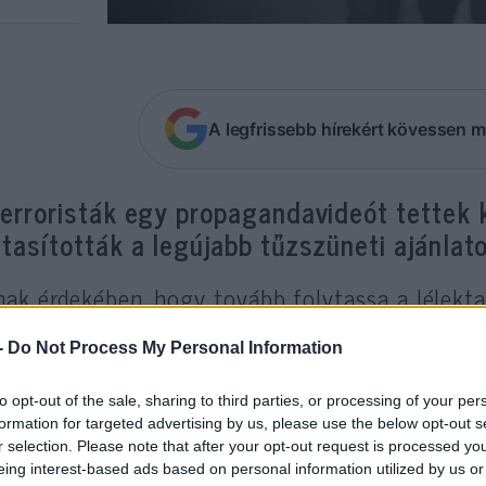
A legfrissebb hírekért kövessen m
terroristák egy propagandavideót tettek
utasították a legújabb tűzszüneti ajánlato
ak érdekében, hogy tovább folytassa a lélekta
izraeli társadalom ellen, a Hamász egy
propag
-
Do Not Process My Personal Information
rint a
túsz
okra mind halál vár – akárcsak a Bib
to opt-out of the sale, sharing to third parties, or processing of your per
lektani hadviselés Izrael ellen
formation for targeted advertising by us, please use the below opt-out s
r selection. Please note that after your opt-out request is processed y
eing interest-based ads based on personal information utilized by us or
amasz kedden tette közzé a propagandavideót, mel