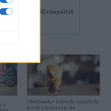
l: égő Merkavából rángatták
nát
Oberlander Báruch: veszélybe
a a
kerül a kóserság, ha
lóit