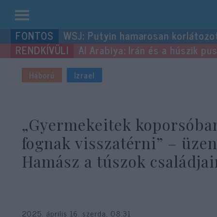
Kilépés
WSJ: Putyin hamarosan korlátozo
a
Al Arabiya: Irán és a húszik p
tartalomba
Háború
Izrael
„Gyermekeitek koporsóba
fognak visszatérni” – üzen
Hamász a túszok családja
2025. április 16. szerda, 08:31