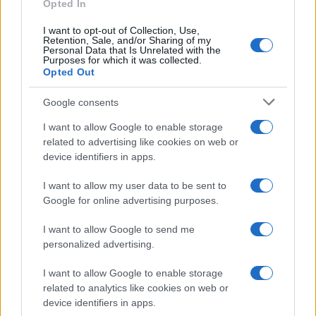
Opted In
gyorsan!”
I want to opt-out of Collection, Use,
Retention, Sale, and/or Sharing of my
Virginie Joron, a Nemzeti Tömörülés európai
Personal Data that Is Unrelated with the
Purposes for which it was collected.
parlamenti képviselője az X-en azt írta, hogy
Opted Out
a palesztinpárti tüntetők minden szombaton
Google consents
„túszul ejtik” Strasbourg belvárosát, és az
önkormányzat semmit sem tesz a boltosok
I want to allow Google to enable storage
és a járókelők védelmében.
related to advertising like cookies on web or
device identifiers in apps.
I want to allow my user data to be sent to
Google for online advertising purposes.
A terror jutalma: Franciaország a nem
létező palesztin állam elismerésére
I want to allow Google to send me
készül
personalized advertising.
I want to allow Google to enable storage
related to analytics like cookies on web or
device identifiers in apps.
Barbárok: Kisfia szeme láttára vertek