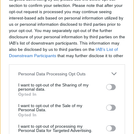
elmúlt években oly sokakat ölt meg
section to confirm your selection. Please note that after your
opt-out request is processed you may continue seeing
Franciaországban.
interest-based ads based on personal information utilized by
us or personal information disclosed to third parties prior to
Republicains Bouches-du-Rhône szenátora,
your opt-out. You may separately opt-out of the further
disclosure of your personal information by third parties on the
Valérie Boyer az írta vasárnap, hogy
IAB’s list of downstream participants. This information may
Franciaország „olyan mélyre süllyedt”, hogy
also be disclosed by us to third parties on the
IAB’s List of
zsidó üzleteket vesznek célba Strasbourgban.
Downstream Participants
that may further disclose it to other
third parties.
Please note that this website/app uses one or more Google
Personal Data Processing Opt Outs
„A palesztin zászlót kitűző
services and may gather and store information including but
not limited to your visit or usage behaviour. You may click to
I want to opt-out of the Sharing of my
antiszemita atrocitások listája
personal data.
grant or deny consent to Google and its third-party tags to
Opted In
túl hosszú”
use your data for below specified purposes in below Google
consent section.
I want to opt-out of the Sale of my
Personal Data.
Opted In
– mondta Boyer. „Sürgős és létfontosságú,
I want to opt-out of processing my
hogy ennek véget vessenek, méghozzá
Personal Data for Targeted Advertising.