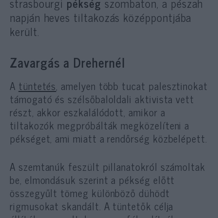
strasbourgi
pékség
szombaton, a pészah
napján heves tiltakozás középpontjába
került.
Zavargás a Drehernél
A
tüntetés
, amelyen több tucat palesztinokat
támogató és szélsőbaloldali aktivista vett
részt, akkor eszkalálódott, amikor a
tiltakozók megpróbálták megközelíteni a
pékséget, ami miatt a rendőrség közbelépett.
A szemtanúk feszült pillanatokról számoltak
be, elmondásuk szerint a pékség előtt
összegyűlt tömeg különböző dühödt
rigmusokat skandált. A tüntetők célja