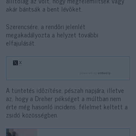
állítólag az volt, hogy megfélemlítsék vagy
akár bántsák a bent lévőket.
Szerencsére, a rendőri jelenlét
megakadályozta a helyzet további
elfajulását.
A tüntetés időzítése, pészah napjára, illetve
az, hogy a Dreher pékséget a múltban nem
érte még hasonló incidens, félelmet keltett a
zsidó közösségben.