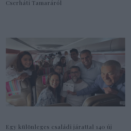
Cserháti Tamaráról
Egy különleges családi járattal 140 új