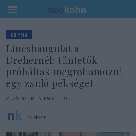
Kilépés
a
tartalomba
Külföld
Lincshangulat a
Drehernél: tüntetők
próbáltak megrohamozni
egy zsidó pékséget
2025. április 15. kedd, 10:00
Neokohn