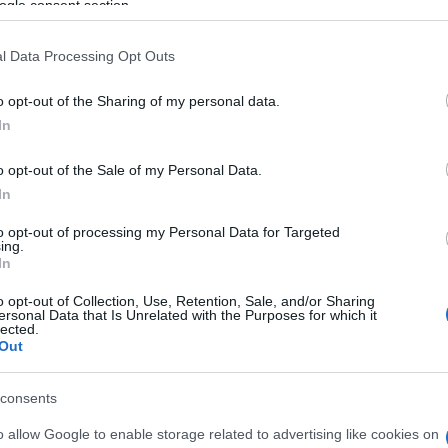
ogle consent section.
megismerkedni.
l Data Processing Opt Outs
ön öröm a számomra, hogy ezek után kettesben is
o opt-out of the Sharing of my personal data.
é mellett. És ha már a Brooklyn Bagelben voltunk,
In
uel rabbinak és a Zsilip Központot is megnéztük.
H vezető rabbija.
o opt-out of the Sale of my Personal Data.
In
to opt-out of processing my Personal Data for Targeted
ing.
In
t ismert, Kepes András korábban lemondta Köves S
o opt-out of Collection, Use, Retention, Sale, and/or Sharing
zélgetését az Óbudai Zsinagógában, miután Frölic
ersonal Data that Is Unrelated with the Purposes for which it
lected.
jelentetett egy, a Chábádot durván támadó cikke
Out
rejöttét Köves rabbi különösen fontosnak tartotta
zélgetésre
invitálta
meg az írót az Óbudai Zsinagó
consents
o allow Google to enable storage related to advertising like cookies on