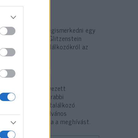
 volt alkalmunk megismerkedni egy
 bemutathattalak Glitzenstein
” –
számolt be
a találkozókról az
lomó rabbival tervezett
h Róbert neológ főrabbi
t a Szombatban. A találkozó
, ezért egy nem nyilvános
gába, aki elfogadta a meghívást.