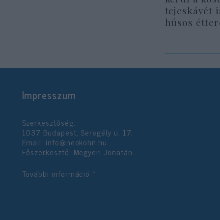
tejeskávét 
húsos étte
Impresszum
Szerkesztőség:
1037 Budapest, Seregély u. 17.
Email:
info@neokohn.hu
Főszerkesztő: Megyeri Jonatán
További információ »