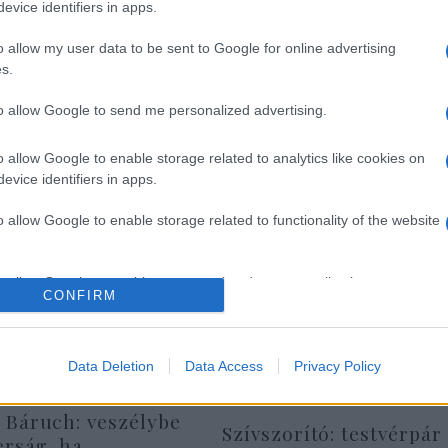
evice identifiers in apps.
o allow my user data to be sent to Google for online advertising
Köves Slomó válaszolt
s.
to allow Google to send me personalized advertising.
o allow Google to enable storage related to analytics like cookies on
evice identifiers in apps.
o allow Google to enable storage related to functionality of the website
o allow Google to enable storage related to personalization.
CONFIRM
o allow Google to enable storage related to security, including
cation functionality and fraud prevention, and other user protection.
Data Deletion
Data Access
Privacy Policy
 Báruch: veszélybe
Szívszorító: testvérpár
erság, ha