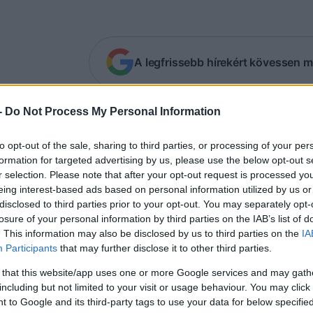
A legfrissebb hírekért kövessen m
népszerű író az Óbudai Zsinagógába és a Z
-
Do Not Process My Personal Information
után Köves Slomó rabbi meghívta őt.
to opt-out of the sale, sharing to third parties, or processing of your per
formation for targeted advertising by us, please use the below opt-out s
pes András
örömmel tett eleget
Köves Slomó
r selection. Please note that after your opt-out request is processed y
gy jobban megismerje az Óbudai Zsinagóga kö
eing interest-based ads based on personal information utilized by us or
disclosed to third parties prior to your opt-out. You may separately opt-
losure of your personal information by third parties on the IAB’s list of
találkozó
. This information may also be disclosed by us to third parties on the
IA
Participants
that may further disclose it to other third parties.
 that this website/app uses one or more Google services and may gath
“Köszönöm András, hogy elfogadtad meghí
including but not limited to your visit or usage behaviour. You may click 
az Óbudai Zsinagógába múlt hét pénteken
 to Google and its third-party tags to use your data for below specifi