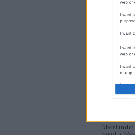
web or d
I want t
purpose
I want 
I want t
web or d
I want t
or app.
I want t
I want t
authenti
Oberlander
kerül a kós