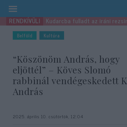
Kilépés
Kudarcba fulladt az iráni rezsi
a
tartalomba
Belföld
Kultúra
“Köszönöm András, hogy
eljöttél” – Köves Slomó
rabbinál vendégeskedett 
András
2025. április 10. csütörtök, 12:04