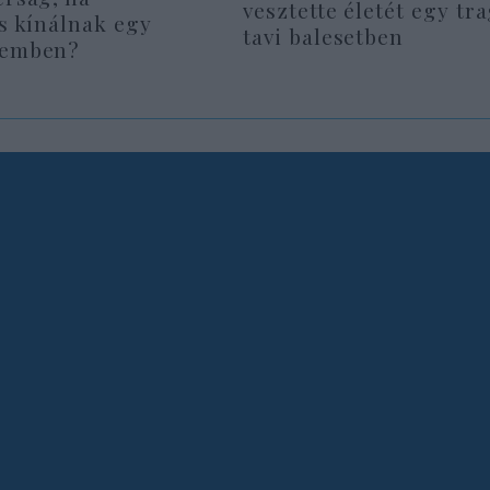
vesztette életét egy tr
is kínálnak egy
tavi balesetben
remben?