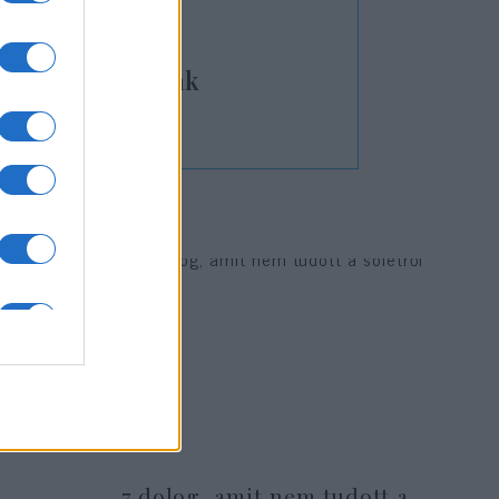
 Kepes Andrásnak
7 dolog, amit nem tudott a