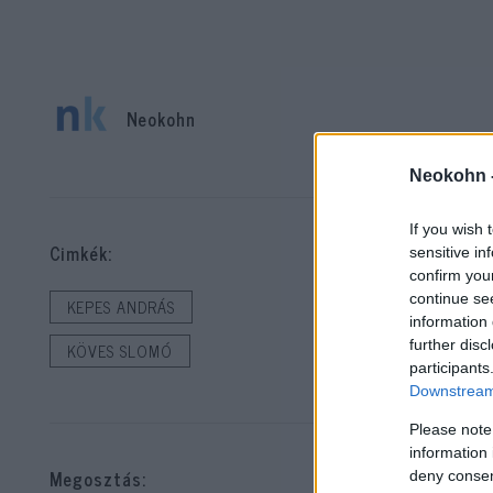
Neokohn
A 
Neokohn 
mi
If you wish 
Cimkék:
sensitive in
Ke
confirm you
ho
continue se
KEPES ANDRÁS
information 
further disc
KÖVES SLOMÓ
A 
participants
Downstream 
Please note
information 
Megosztás:
deny consent