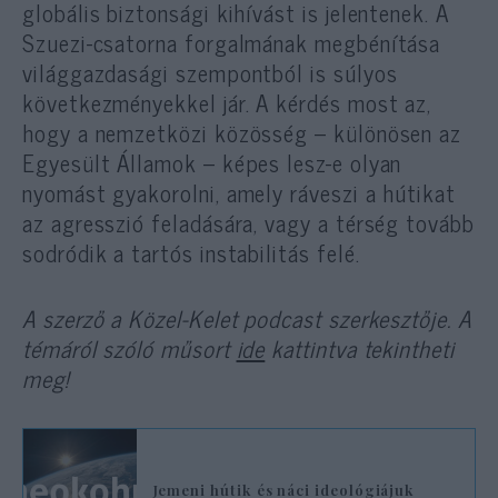
globális biztonsági kihívást is jelentenek. A
Szuezi-csatorna forgalmának megbénítása
világgazdasági szempontból is súlyos
következményekkel jár. A kérdés most az,
hogy a nemzetközi közösség – különösen az
Egyesült Államok – képes lesz-e olyan
nyomást gyakorolni, amely ráveszi a hútikat
az agresszió feladására, vagy a térség tovább
sodródik a tartós instabilitás felé.
A szerző a Közel-Kelet podcast szerkesztője. A
témáról szóló műsort
ide
kattintva tekintheti
meg!
Jemeni hútik és náci ideológiájuk