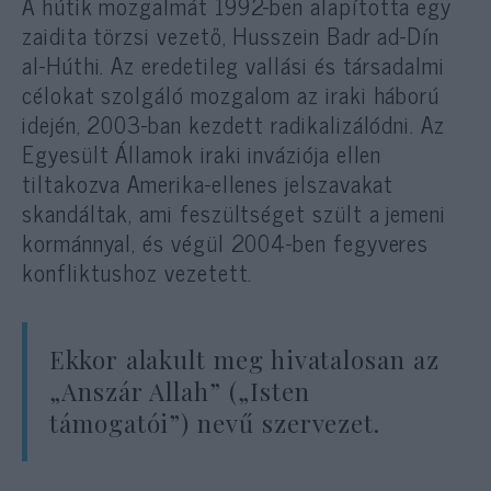
A hútik mozgalmát 1992-ben alapította egy
zaidita törzsi vezető, Husszein Badr ad-Dín
al-Húthi. Az eredetileg vallási és társadalmi
célokat szolgáló mozgalom az iraki háború
idején, 2003-ban kezdett radikalizálódni. Az
Egyesült Államok iraki inváziója ellen
tiltakozva Amerika-ellenes jelszavakat
skandáltak, ami feszültséget szült a jemeni
kormánnyal, és végül 2004-ben fegyveres
konfliktushoz vezetett.
Ekkor alakult meg hivatalosan az
„Anszár Allah” („Isten
támogatói”) nevű szervezet.