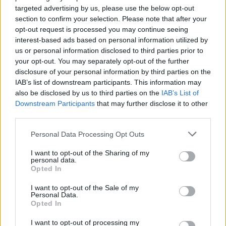
engedik áthaladni a Báb el-Mandeb szoroson
targeted advertising by us, please use the below opt-out
az izraeli érdekeltségű hajókat, és időről időre
section to confirm your selection. Please note that after your
ballisztikus rakétákat lőnek ki Izraelre –
opt-out request is processed you may continue seeing
interest-based ads based on personal information utilized by
főként az éjszakai órákban, a lakosság
us or personal information disclosed to third parties prior to
pszichés megfélemlítésére.
your opt-out. You may separately opt-out of the further
disclosure of your personal information by third parties on the
IAB’s list of downstream participants. This information may
Emellett több hajót is elfogtak, állítva, hogy
also be disclosed by us to third parties on the
IAB’s List of
azok izraeli tulajdonban vannak.
Downstream Participants
that may further disclose it to other
third parties.
Please note that this website/app uses one or more Google
Personal Data Processing Opt Outs
A támadások hatására a Szuezi-
services and may gather and store information including but
csatornán keresztüli
not limited to your visit or usage behaviour. You may click to
I want to opt-out of the Sharing of my
personal data.
grant or deny consent to Google and its third-party tags to
hajóforgalom drasztikusan
Opted In
use your data for below specified purposes in below Google
visszaesett, egyes becslések
consent section.
I want to opt-out of the Sale of my
Personal Data.
szerint a 60–70%-kal is csökkent.
Opted In
I want to opt-out of processing my