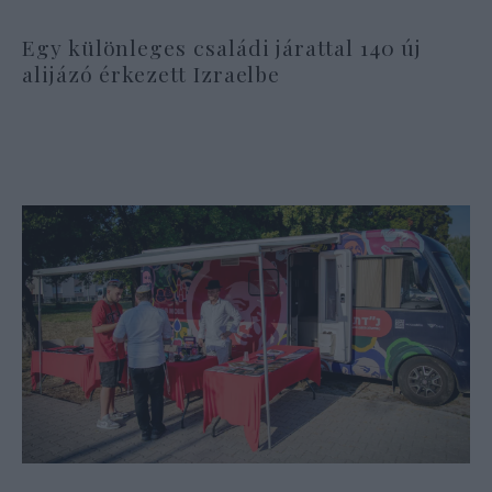
Egy különleges családi járattal 140 új
alijázó érkezett Izraelbe