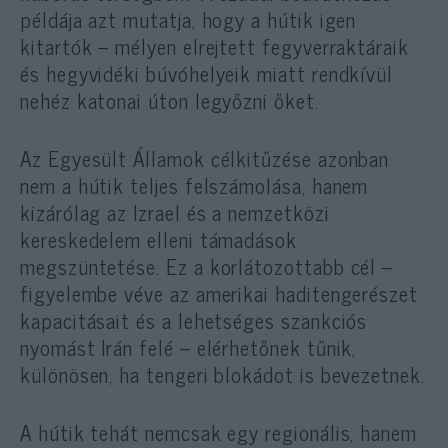
példája azt mutatja, hogy a hútik igen
kitartók – mélyen elrejtett fegyverraktáraik
és hegyvidéki búvóhelyeik miatt rendkívül
nehéz katonai úton legyőzni őket.
Az Egyesült Államok célkitűzése azonban
nem a hútik teljes felszámolása, hanem
kizárólag az Izrael és a nemzetközi
kereskedelem elleni támadások
megszüntetése. Ez a korlátozottabb cél –
figyelembe véve az amerikai haditengerészet
kapacitásait és a lehetséges szankciós
nyomást Irán felé – elérhetőnek tűnik,
különösen, ha tengeri blokádot is bevezetnek.
A hútik tehát nemcsak egy regionális, hanem