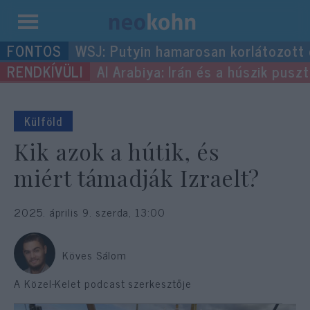
Kilépés
WSJ: Putyin hamarosan korlátozott
a
Al Arabiya: Irán és a húszik pus
tartalomba
Külföld
Kik azok a hútik, és
miért támadják Izraelt?
2025. április 9. szerda, 13:00
Köves Sálom
A Közel-Kelet podcast szerkesztője