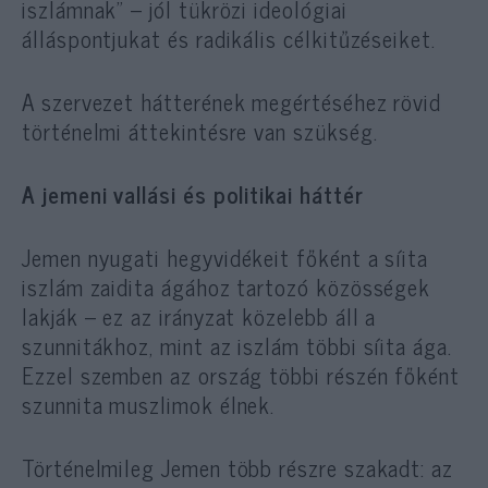
iszlámnak” – jól tükrözi ideológiai
álláspontjukat és radikális célkitűzéseiket.
A szervezet hátterének megértéséhez rövid
történelmi áttekintésre van szükség.
A jemeni vallási és politikai háttér
Jemen nyugati hegyvidékeit főként a síita
iszlám zaidita ágához tartozó közösségek
lakják – ez az irányzat közelebb áll a
szunnitákhoz, mint az iszlám többi síita ága.
Ezzel szemben az ország többi részén főként
szunnita muszlimok élnek.
Történelmileg Jemen több részre szakadt: az