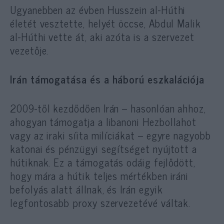
Ugyanebben az évben Husszein al-Húthi
életét vesztette, helyét öccse, Abdul Malik
al-Húthi vette át, aki azóta is a szervezet
vezetője.
Irán támogatása és a háború eszkalációja
2009-től kezdődően Irán – hasonlóan ahhoz,
ahogyan támogatja a libanoni Hezbollahot
vagy az iraki síita milíciákat – egyre nagyobb
katonai és pénzügyi segítséget nyújtott a
hútiknak. Ez a támogatás odáig fejlődött,
hogy mára a hútik teljes mértékben iráni
befolyás alatt állnak, és Irán egyik
legfontosabb proxy szervezetévé váltak.