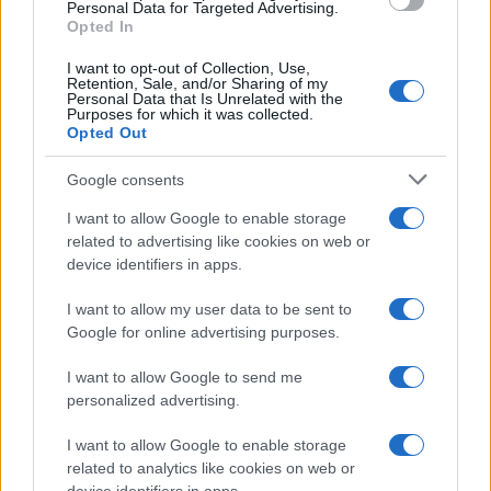
Personal Data for Targeted Advertising.
Sok kereskedelmi hajó inkább a hosszabb,
Opted In
Afrika megkerülésével járó útvonalat
I want to opt-out of Collection, Use,
választja, elkerülve a hútik által ellenőrzött
Retention, Sale, and/or Sharing of my
Personal Data that Is Unrelated with the
térséget.
Purposes for which it was collected.
Opted Out
A nemzetközi válaszlépések
Google consents
I want to allow Google to enable storage
Az elmúlt másfél évben a Biden-
related to advertising like cookies on web or
device identifiers in apps.
adminisztráció csak korlátozott mértékben
reagált a hútik tevékenységére, és Izrael is
I want to allow my user data to be sent to
viszonylag kevés, de célzott csapást mért
Google for online advertising purposes.
jemeni célpontokra – főként
I want to allow Google to send me
olajlétesítményekre és infrastrukturális
personalized advertising.
célpontokra. Ezek a támadások látványos
I want to allow Google to enable storage
robbanásokat eredményeztek, ám a hútik
related to analytics like cookies on web or
elszántságát nem törték meg.