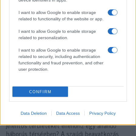
device identifiers in apps.
I want to allow Google to enable storage
Donald Trump, a volt amerikai elnök a Truth
related to functionality of the website or app.
Social felületén kijelentette, hogy célja a
hajózási szabadság helyreállítása a Vörös-
I want to allow Google to enable storage
related to personalization.
tengeren, valamint az iráni támogatás
megszüntetése a hútik irányába. Kiemelte:
I want to allow Google to enable storage
mivel Irán látja el a hútikat fegyverekkel,
related to security, including authentication
minden húszi támadás egyben iráni
functionality and fraud prevention, and other
user protection.
provokációnak is tekinthető.
Le lehet győzni a hútikat?
CONFIRM
Felmerül a kérdés: el lehet-e rettenteni egy
Data Deletion
Data Access
Privacy Policy
olyan szervezetet, amely évek óta harcol, és
jelentős területeket ellenőriz egy állandó
háborús térségben? A szaúdi beavatkozás