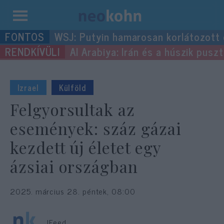
Kilépés
WSJ: Putyin hamarosan korlátozott
a
Al Arabiya: Irán és a húszik pus
tartalomba
Izrael
Külföld
Felgyorsultak az
események: száz gázai
kezdett új életet egy
ázsiai országban
2025. március 28. péntek, 08:00
JFeed