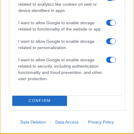
related to analytics like cookies on web or
Gázából – egymillió civil akar távozni
device identifiers in apps.
I want to allow Google to enable storage
related to functionality of the website or app.
Kész békefenntartókat küldeni Gázába
I want to allow Google to enable storage
a világ legnépesebb muszlim országa
related to personalization.
I want to allow Google to enable storage
related to security, including authentication
functionality and fraud prevention, and other
user protection.
CONFIRM
Data Deletion
Data Access
Privacy Policy