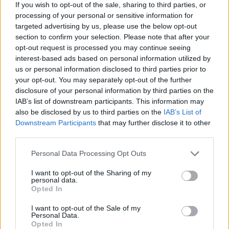
Indonézia, amelynek nincsenek hivatalos
If you wish to opt-out of the sale, sharing to third parties, or
processing of your personal or sensitive information for
diplomáciai kapcsolatai Izraellel,
diszkrét
targeted advertising by us, please use the below opt-out
tárgyalásokat
folytatott izraeli
section to confirm your selection. Please note that after your
tisztviselőkkel, hogy lehetővé tegye a
opt-out request is processed you may continue seeing
interest-based ads based on personal information utilized by
kezdeményezés megvalósulását. Bár Izrael és
us or personal information disclosed to third parties prior to
Indonézia hivatalosan nem szövetségesek, a
your opt-out. You may separately opt-out of the further
két ország között egyre nagyobb
disclosure of your personal information by third parties on the
kereskedelmi és turisztikai cserekapcsolatok
IAB’s list of downstream participants. This information may
also be disclosed by us to third parties on the
IAB’s List of
vannak. Indonézia a Gazdasági
Downstream Participants
that may further disclose it to other
Együttműködési és Fejlesztési Szervezet
third parties.
(OECD) tagságra való törekvése arra
Please note that this website/app uses one or more Google
Personal Data Processing Opt Outs
késztette, hogy a csoporthoz való
services and may gather and store information including but
csatlakozás kritériumainak részeként
not limited to your visit or usage behaviour. You may click to
I want to opt-out of the Sharing of my
personal data.
diplomáciai kapcsolatokra törekedjen minden
grant or deny consent to Google and its third-party tags to
Opted In
use your data for below specified purposes in below Google
tagországgal, így Izraellel is.
consent section.
I want to opt-out of the Sale of my
Personal Data.
Opted In