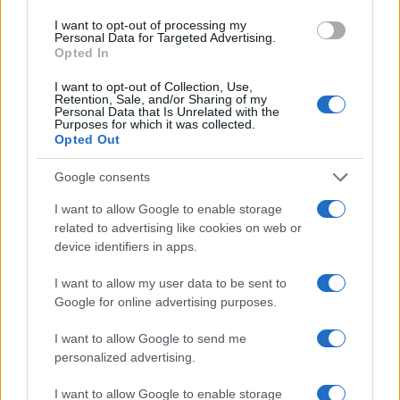
Ha ez a kísérleti program sikeresnek bizonyul,
az izraeli kormány a Jiszráel Katz védelmi
I want to opt-out of processing my
Personal Data for Targeted Advertising.
miniszter által vezetett, újonnan létrehozott
Opted In
Bevándorlási Igazgatóságon keresztül a
I want to opt-out of Collection, Use,
kezdeményezés kiterjesztését tervezi. Ez az
Retention, Sale, and/or Sharing of my
Personal Data that Is Unrelated with the
igazgatóság lesz felelős azért, hogy
Purposes for which it was collected.
Opted Out
munkalehetőségek biztosításával és az
áttelepedési folyamat megkönnyítésével
Google consents
segítse a gázaiak
külföldre költözését
. A
I want to allow Google to enable storage
program sikere utat nyithat egy nagyobb
related to advertising like cookies on web or
léptékű áttelepülésnek, potenciális utat
device identifiers in apps.
kínálva a stabilitás felé több ezer gázai
I want to allow my user data to be sent to
számára, akik úgy döntenek, hogy elhagyják a
Google for online advertising purposes.
régiót.
I want to allow Google to send me
personalized advertising.
I want to allow Google to enable storage
Már a gázaiaknak is elegük van