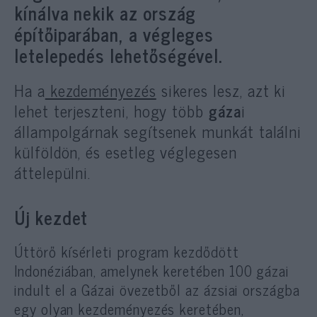
kínálva nekik az ország
építőiparában, a végleges
letelepedés lehetőségével.
Ha a
kezdeményezés
sikeres lesz, azt ki
lehet terjeszteni, hogy több
gáza
i
állampolgárnak segítsenek munkát találni
külföldön, és esetleg véglegesen
áttelepülni.
Új kezdet
Úttörő kísérleti program kezdődött
Indonéziában, amelynek keretében 100 gázai
indult el a Gázai övezetből az ázsiai országba
egy olyan kezdeményezés keretében,