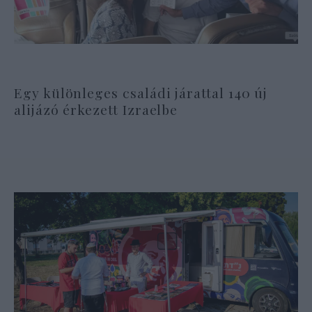
Egy különleges családi járattal 140 új
alijázó érkezett Izraelbe