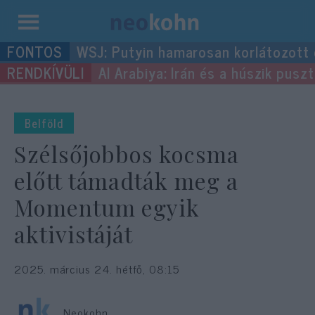
Kilépés
WSJ: Putyin hamarosan korlátozott
a
Al Arabiya: Irán és a húszik pus
tartalomba
Belföld
Szélsőjobbos kocsma
előtt támadták meg a
Momentum egyik
aktivistáját
2025. március 24. hétfő, 08:15
Neokohn