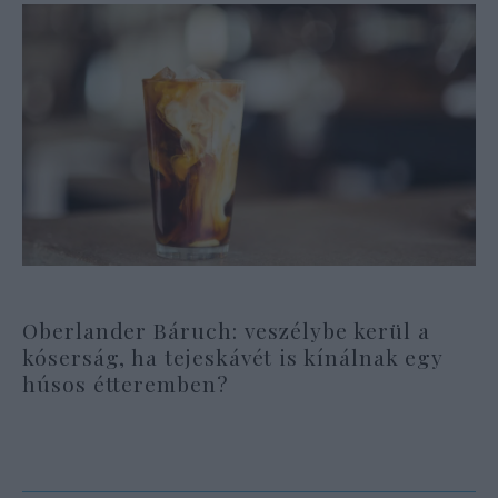
Oberlander Báruch: veszélybe kerül a
kóserság, ha tejeskávét is kínálnak egy
húsos étteremben?