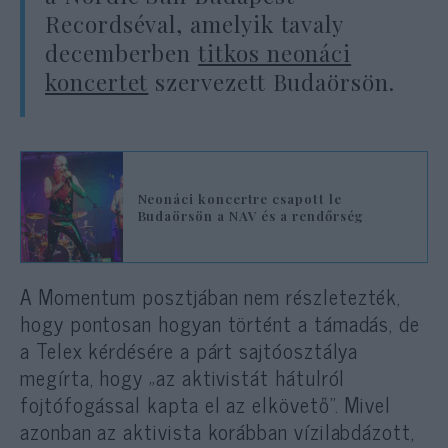
Recordséval, amelyik tavaly
decemberben
titkos neonáci
koncertet
szervezett Budaörsön.
Neonáci koncertre csapott le
Budaörsön a NAV és a rendőrség
A Momentum posztjában nem részletezték,
hogy pontosan hogyan történt a támadás, de
a Telex kérdésére a párt sajtóosztálya
megírta, hogy „az aktivistát hátulról
fojtófogással kapta el az elkövető”. Mivel
azonban az aktivista korábban vízilabdázott,