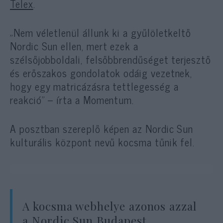
Telex
.
„Nem véletlenül állunk ki a gyűlöletkeltő
Nordic Sun ellen, mert ezek a
szélsőjobboldali, felsőbbrendűséget terjesztő
és erőszakos gondolatok odáig vezetnek,
hogy egy matricázásra tettlegesség a
reakció” – írta a Momentum.
A posztban szereplő képen az Nordic Sun
kulturális központ nevű kocsma tűnik fel.
A kocsma webhelye azonos azzal
a Nordic Sun Budapest