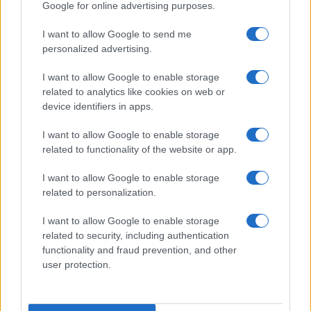
hagyhatjuk, hogy ezek a gondolatok ismét
Google for online advertising purposes.
megjelenjenek közöttünk”, valamint „látszólag
jogszerűen náci ideológiát terjesszenek
I want to allow Google to send me
personalized advertising.
Budapesten”.
I want to allow Google to enable storage
related to analytics like cookies on web or
device identifiers in apps.
Karácsony Gergely a Bibas családról:
Nincsenek szavaink erre a barbárságra
I want to allow Google to enable storage
related to functionality of the website or app.
I want to allow Google to enable storage
related to personalization.
Kalapáccsal verték szét a
szigetmonostori holokauszt-
I want to allow Google to enable storage
emléktáblát
related to security, including authentication
functionality and fraud prevention, and other
user protection.