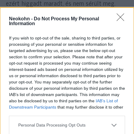
ezért higgadt maradt, és nem sérült meg.
A Momentum válasza szerint eddig egyik
Neokohn -
Do Not Process My Personal
Information
esetben sem volt konfliktusuk a matricázás
miatt. Hozzátették, hogy feljelentést tettek,
If you wish to opt-out of the sale, sharing to third parties, or
és hogy van képük a támadóról, így az
processing of your personal or sensitive information for
valószínűleg könnyen beazonosítható lesz.
targeted advertising by us, please use the below opt-out
section to confirm your selection. Please note that after your
opt-out request is processed you may continue seeing
Niedermüller Péter a rendőrséghez
interest-based ads based on personal information utilized by
us or personal information disclosed to third parties prior to
fordul
your opt-out. You may separately opt-out of the further
disclosure of your personal information by third parties on the
Budapest belvárosában „neonáci, fajvédő
IAB’s list of downstream participants. This information may
eszmék terjesztői verhettek tanyát” –
írta
also be disclosed by us to third parties on the
IAB’s List of
Downstream Participants
that may further disclose it to other
Niedermüller Péter, Erzsébetváros
third parties.
polgármestere a Nordic Sunról. A
városvezető
szerint szélsőséges ideológiákat
Please note that this website/app uses one or more Google
Personal Data Processing Opt Outs
services and may gather and store information including but