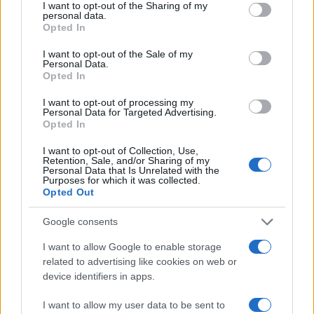
népszerűsítenek a VII. kerületi kocsmában.
not limited to your visit or usage behaviour. You may click to
I want to opt-out of the Sharing of my
personal data.
grant or deny consent to Google and its third-party tags to
Opted In
use your data for below specified purposes in below Google
consent section.
„Szélsőséges eszméket
I want to opt-out of the Sale of my
Personal Data.
terjeszthetnek egy budapesti
Opted In
kocsmában, mégpedig a főváros
I want to opt-out of processing my
Personal Data for Targeted Advertising.
egyik olyan kerületében, ahol 80
Opted In
évvel ezelőtt zsidó
I want to opt-out of Collection, Use,
származásúakat mészároltak le
Retention, Sale, and/or Sharing of my
Personal Data that Is Unrelated with the
és deportáltak hasonló nézetek
Purposes for which it was collected.
Opted Out
miatt”
Google consents
I want to allow Google to enable storage
– írta a polgármester.
related to advertising like cookies on web or
device identifiers in apps.
Niedermüller Péter hangsúlyozta, hogy „nem
I want to allow my user data to be sent to