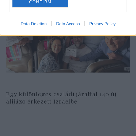
CONFIRM
Data Deletion
Data Access
Privacy Policy
Egy különleges családi járattal 140 új
alijázó érkezett Izraelbe