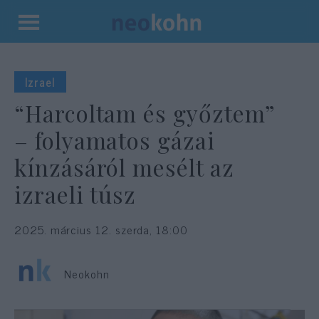
Kilépés
a
tartalomba
Izrael
“Harcoltam és győztem”
– folyamatos gázai
kínzásáról mesélt az
izraeli túsz
2025. március 12. szerda, 18:00
Neokohn