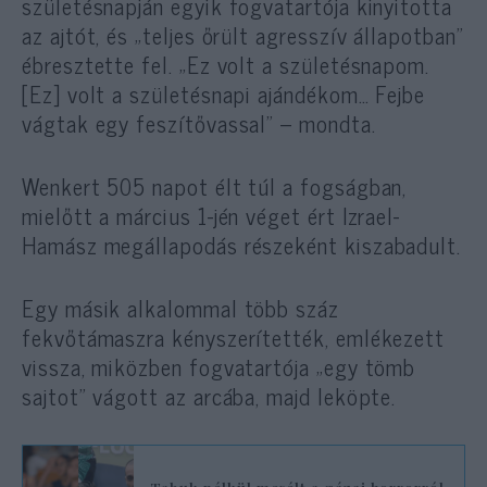
születésnapján egyik fogvatartója kinyitotta
az ajtót, és „teljes őrült agresszív állapotban”
ébresztette fel. „Ez volt a születésnapom.
[Ez] volt a születésnapi ajándékom… Fejbe
vágtak egy feszítővassal” – mondta.
Wenkert 505 napot élt túl a fogságban,
mielőtt a március 1-jén véget ért Izrael-
Hamász megállapodás részeként kiszabadult.
Egy másik alkalommal több száz
fekvőtámaszra kényszerítették, emlékezett
vissza, miközben fogvatartója „egy tömb
sajtot” vágott az arcába, majd leköpte.