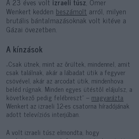
A 23 éves volt
izraeli túsz
, Omer
Wenkert kedden
beszámolt
arról, milyen
brutális bántalmazásoknak volt kitéve a
Gázai övezetben.
A kínzások
„Csak ütnek, mint az őrültek, mindennel, amit
csak találnak, akár a lábadat ütik a fegyver
csövével, akár az arcodat ütik, mindenhova
beléd rúgnak. Minden egyes ütéstől elájulsz, a
következő pedig felébreszt” –
magyarázta
Wenkert az izraeli 12-es csatorna híradójának
adott televíziós interjúban.
A volt izraeli túsz elmondta, hogy