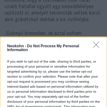
izraeli fiatallal együtt egy menedékhelyen
rejtőzött el, amelyet terroristák vettek körül,
akik gránátokat dobtak a kis óvóhelybe.
„Szörnyű kimondani, de azzal voltam
elfoglalva, hogy az emberek holttesteit a
fejem fölé helyezzem, hogy megvédjem a
Neokohn -
Do Not Process My Personal
Information
fejemet, ha ismét megérkeznek, hogy
lelőjenek minket, vagy egy újabb gránát ellen.
If you wish to opt-out of the sale, sharing to third parties, or
A fejemet a lehető legalacsonyabban akartam
processing of your personal or sensitive information for
tartani, de fokozatosan kiszolgáltatottá vált,
targeted advertising by us, please use the below opt-out
mert minden egyes gránátrobbanáskor
section to confirm your selection. Please note that after your
opt-out request is processed you may continue seeing
megmozdultak a testek” – mondta Wenkert.
interest-based ads based on personal information utilized by
us or personal information disclosed to third parties prior to
Valamikor reggel 8 óra körül elfogadta a
your opt-out. You may separately opt-out of the further
disclosure of your personal information by third parties on the
halálát – mesélte.
IAB’s list of downstream participants. This information may