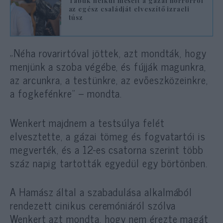
Tabuk nélkül mesélt a gázai horrorról
az egész családját elveszítő izraeli
túsz
„Néha rovarirtóval jöttek, azt mondták, hogy
menjünk a szoba végébe, és fújják magunkra,
az arcunkra, a testünkre, az evőeszközeinkre,
a fogkefénkre” – mondta.
Wenkert majdnem a testsúlya felét
elvesztette, a gázai tömeg és fogvatartói is
megverték, és a 12-es csatorna szerint több
száz napig tartották egyedül egy börtönben.
A Hamász által a szabadulása alkalmából
rendezett cinikus ceremóniáról szólva
Wenkert azt mondta, hogy nem érezte magát