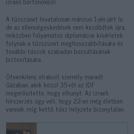
izraeli börtönökből.
A tűzszünet hivatalosan március 1-jén járt le,
de az ellenségeskedések nem kezdődtek újra,
miközben folyamatos diplomáciai kísérletek
folynak a tűzszünet meghosszabbítására és
további túszok szabadon bocsátásának
biztosítására.
Ötvenkilenc elrabolt személy maradt
Gázában, akik közül 35-ről az IDF
megerősítette, hogy elhunyt. Az izraeli
hírszerzés úgy véli, hogy 22-en még életben
vannak, míg kettő túsz helyzete bizonytalan.