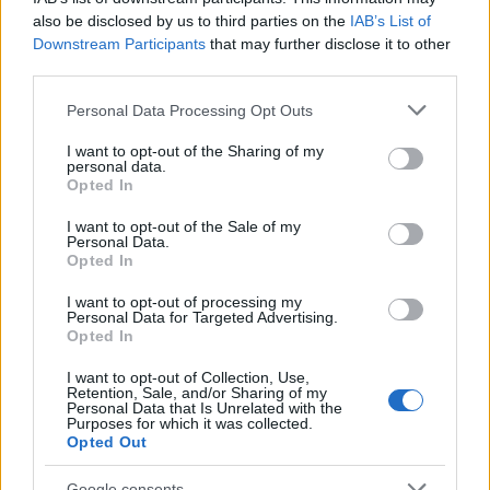
also be disclosed by us to third parties on the
IAB’s List of
Downstream Participants
that may further disclose it to other
third parties.
“A jobb keze nem működik” –
megszólalt a kiszabadult izraeli túsz
Please note that this website/app uses one or more Google
Personal Data Processing Opt Outs
édesanyja
services and may gather and store information including but
not limited to your visit or usage behaviour. You may click to
I want to opt-out of the Sharing of my
personal data.
grant or deny consent to Google and its third-party tags to
Opted In
use your data for below specified purposes in below Google
„Volt egy olyan pillanat, amit úgy
consent section.
I want to opt-out of the Sale of my
Personal Data.
is nevezhetnénk, hogy
Opted In
‘önbecsülés’. Azt mondtam
I want to opt-out of processing my
magamnak, hogy megbékéltem a
Personal Data for Targeted Advertising.
Opted In
halállal, hogy készen állok rá”
I want to opt-out of Collection, Use,
Retention, Sale, and/or Sharing of my
Personal Data that Is Unrelated with the
Purposes for which it was collected.
– emlékezett vissza.
Opted Out
Google consents