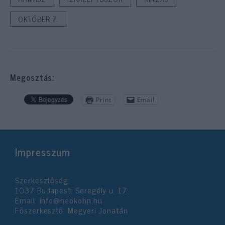
OKTÓBER 7.
Megosztás:
Print
Email
Impresszum
Szerkesztőség:
1037 Budapest, Seregély u. 17.
Email:
info@neokohn.hu
Főszerkesztő: Megyeri Jonatán