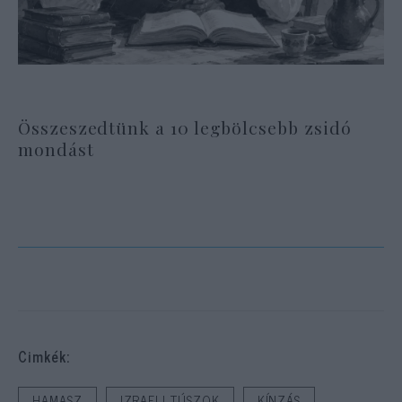
Összeszedtünk a 10 legbölcsebb zsidó
mondást
Cimkék:
HAMASZ
IZRAELI TÚSZOK
KÍNZÁS