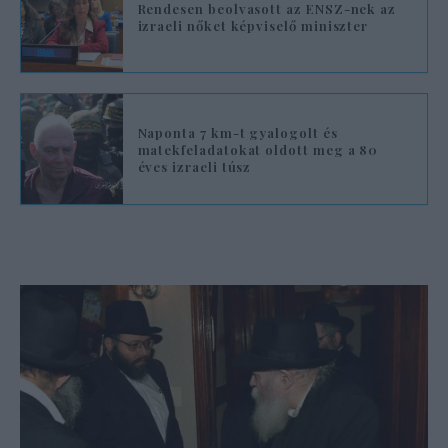
Rendesen beolvasott az ENSZ-nek az
izraeli nőket képviselő miniszter
Naponta 7 km-t gyalogolt és
matekfeladatokat oldott meg a 80
éves izraeli túsz