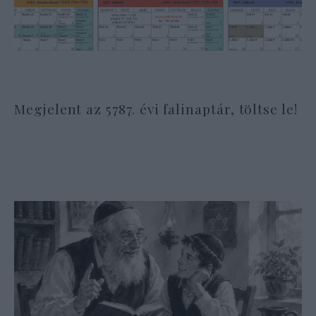
Megjelent az 5787. évi falinaptár, töltse le!