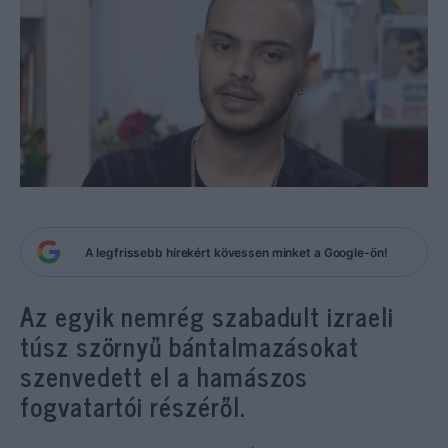
A legfrissebb hírekért kövessen minket a Google-ön!
Az egyik nemrég szabadult izraeli
túsz szörnyű bántalmazásokat
szenvedett el a hamászos
fogvatartói részéről.