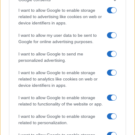
Wenkert ekkor felállt, kilépett és odakiáltott
a támadóknak, hogy lőjék le. De nem tették,
I want to allow Google to enable storage
és amikor azt parancsolták neki, hogy
related to advertising like cookies on web or
device identifiers in apps.
kövesse őket, rájött, hogy elrabolták. Lábát
és kezét megkötözték, és egy kisteherautó
I want to allow my user data to be sent to
hátuljába tették.
Google for online advertising purposes.
I want to allow Google to send me
„Egy bizonyos ponton eléritek a lakottabb
personalized advertising.
területeket, ahol sok ember van. Elkezdesz
I want to allow Google to enable storage
hirtelen sok embert látni magad fölött, akik
related to analytics like cookies on web or
téglával, rudakkal, feszítővasakkal és
device identifiers in apps.
mindennel, amivel meg lehet ütni, bántanak
I want to allow Google to enable storage
téged.
related to functionality of the website or app.
I want to allow Google to enable storage
És gyerekeket a vállukon – hároméves
related to personalization.
gyerekeket az apjuk vállán, akik megütnek