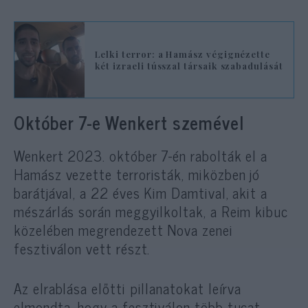
Lelki terror: a Hamász végignézette
két izraeli tússzal társaik szabadulását
Október 7-e Wenkert szemével
Wenkert 2023. október 7-én rabolták el a
Hamász vezette terroristák, miközben jó
barátjával, a 22 éves Kim Damtival, akit a
mészárlás során meggyilkoltak, a Reim kibuc
közelében megrendezett Nova zenei
fesztiválon vett részt.
Az elrablása előtti pillanatokat leírva
elmondta, hogy a fesztiválon több tucat