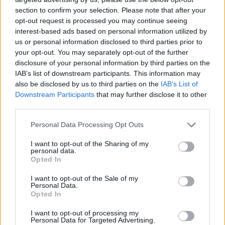
megismerni a hegedű eredeti tulajdonosát,
section to confirm your selection. Please note that after your
opt-out request is processed you may continue seeing
egy lengyel zenekar zenészét, akit a
interest-based ads based on personal information utilized by
holokauszt során meggyilkoltak.
us or personal information disclosed to third parties prior to
your opt-out. You may separately opt-out of the further
disclosure of your personal information by third parties on the
IAB’s list of downstream participants. This information may
„Agam egy igazi túlélő! Azt
also be disclosed by us to third parties on the
IAB’s List of
mondta nekem, hogy gyakorolni
Downstream Participants
that may further disclose it to other
third parties.
fog rajta, és elviszi az Élet
Menetére, hogy ott játsszon. Ez
Please note that this website/app uses one or more Google
Personal Data Processing Opt Outs
services and may gather and store information including but
lesz a lezárás igazi pillanata.”
not limited to your visit or usage behaviour. You may click to
I want to opt-out of the Sharing of my
personal data.
grant or deny consent to Google and its third-party tags to
Opted In
use your data for below specified purposes in below Google
https://youtube.com/shorts/_eiuamgvRWQ?
consent section.
I want to opt-out of the Sale of my
Personal Data.
si=w-6ZB34GQS119JK9
Opted In
I want to opt-out of processing my
Personal Data for Targeted Advertising.