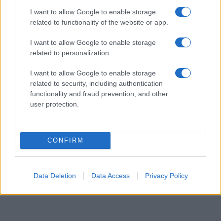
Szívszorító: testvérpár vesztette életét
I want to allow Google to enable storage
related to functionality of the website or app.
egy tragikus tavi balesetben
I want to allow Google to enable storage
related to personalization.
I want to allow Google to enable storage
related to security, including authentication
functionality and fraud prevention, and other
user protection.
CONFIRM
Data Deletion
Data Access
Privacy Policy