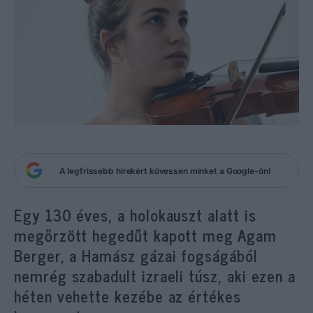
A legfrissebb hírekért kövessen minket a Google-ön!
Egy 130 éves, a holokauszt alatt is
megőrzött hegedűt kapott meg Agam
Berger, a Hamász gázai fogságából
nemrég szabadult izraeli túsz, aki ezen a
héten vehette kezébe az értékes