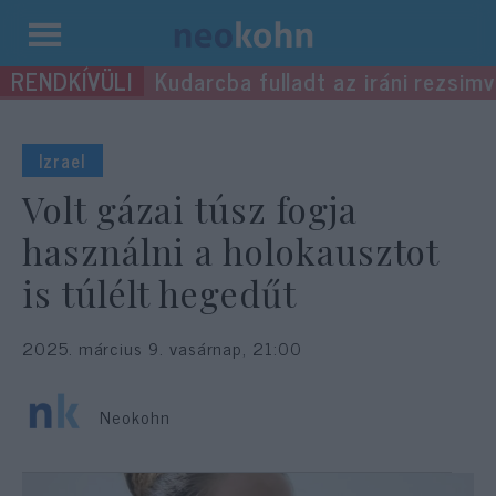
Kilépés
Kudarcba fulladt az iráni rezsimv
a
tartalomba
Izrael
Volt gázai túsz fogja
használni a holokausztot
is túlélt hegedűt
2025. március 9. vasárnap, 21:00
Neokohn