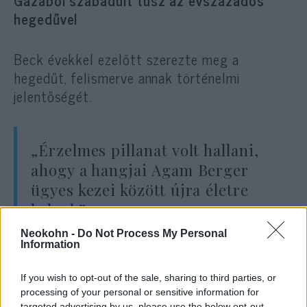
Gázából szabadult túsz az évszázados
hegedűvel
Beck évekkel ezelőtt szerezte meg a
hegedűt, felismerve annak történelmi
jelentőségét.
„Érzelmes pillanat volt hallani,
ahogy a hangjai Agam Berger
ügyes kezei között újra életre
kelnek”
Neokohn -
Do Not Process My Personal
Information
– mondta a
Ynetnek
.
If you wish to opt-out of the sale, sharing to third parties, or
processing of your personal or sensitive information for
Beck szerint Berger nagyon szerette volna
targeted advertising by us, please use the below opt-out