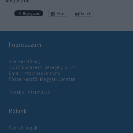
Megosztás:
Print
Email
Impresszum
Szerkesztőség:
1037 Budapest, Seregély u. 17.
Email:
info@neokohn.hu
Főszerkesztő: Megyeri Jonatán
További információ »
Rólunk
Szerzői jogok