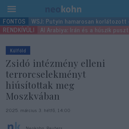
Kilépés
WSJ: Putyin hamarosan korlátozott
a
Al Arabiya: Irán és a húszik pus
tartalomba
Külföld
Zsidó intézmény elleni
terrorcselekményt
hiúsítottak meg
Moszkvában
2025. március 3. hétfő, 14:00
Neokohn, Reuters