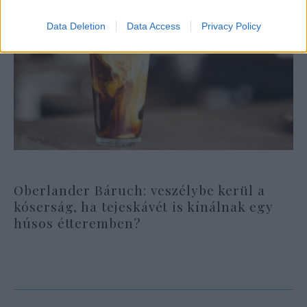
Data Deletion
Data Access
Privacy Policy
Oberlander Báruch: veszélybe kerül a
kóserság, ha tejeskávét is kínálnak egy
húsos étteremben?