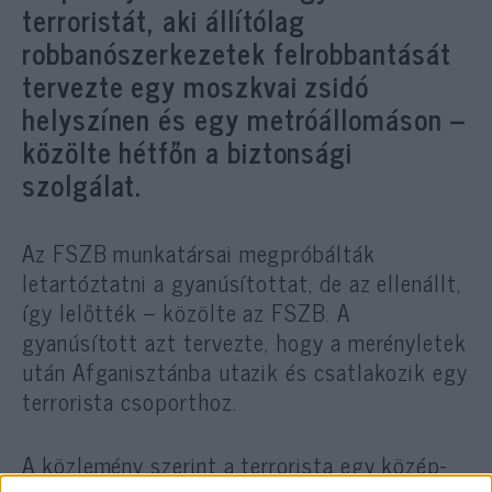
terroristát, aki állítólag
robbanószerkezetek felrobbantását
tervezte egy moszkvai zsidó
helyszínen és egy metróállomáson –
közölte hétfőn a biztonsági
szolgálat.
Az FSZB munkatársai megpróbálták
letartóztatni a gyanúsítottat, de az ellenállt,
így lelőtték – közölte az FSZB. A
gyanúsított azt tervezte, hogy a merényletek
után Afganisztánba utazik és csatlakozik egy
terrorista csoporthoz.
A közlemény szerint a terrorista egy közép-