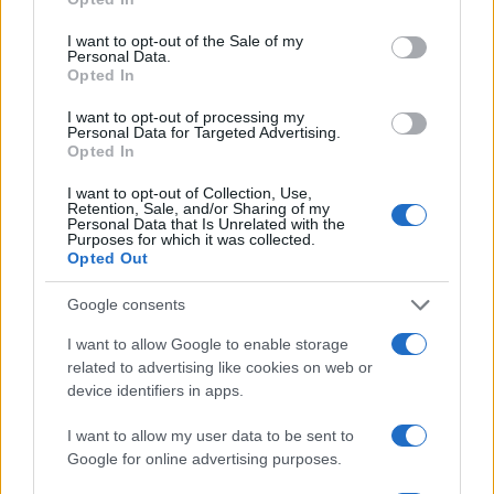
use your data for below specified purposes in below Google
consent section.
I want to opt-out of the Sale of my
Personal Data.
Opted In
I want to opt-out of processing my
Personal Data for Targeted Advertising.
Opted In
I want to opt-out of Collection, Use,
Retention, Sale, and/or Sharing of my
Personal Data that Is Unrelated with the
Purposes for which it was collected.
Opted Out
Google consents
Egy különleges családi járattal 140 új
alijázó érkezett Izraelbe
I want to allow Google to enable storage
related to advertising like cookies on web or
device identifiers in apps.
I want to allow my user data to be sent to
Google for online advertising purposes.