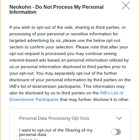
ázsiai országból származó orosz állampolgár
volt.
Neokohn -
Do Not Process My Personal
Information
A RIA Novosztyi biztonsági tisztviselőkre
If you wish to opt-out of the sale, sharing to third parties, or
hivatkozva közölte, hogy a terrorista
processing of your personal or sensitive information for
targeted advertising by us, please use the below opt-out
lakásában fegyvereket és
section to confirm your selection. Please note that after your
robbanószerkezetek elkészítéséhez használt
opt-out request is processed you may continue seeing
anyagokat talált és foglalt le.
interest-based ads based on personal information utilized by
us or personal information disclosed to third parties prior to
your opt-out. You may separately opt-out of the further
disclosure of your personal information by third parties on the
IAB’s list of downstream participants. This information may
Izrael Oroszországgal szövetkezne
also be disclosed by us to third parties on the
IAB’s List of
hogy feltartóztassa Törökországot
Downstream Participants
that may further disclose it to other
third parties.
Please note that this website/app uses one or more Google
Personal Data Processing Opt Outs
services and may gather and store information including but
not limited to your visit or usage behaviour. You may click to
I want to opt-out of the Sharing of my
personal data.
grant or deny consent to Google and its third-party tags to
Opted In