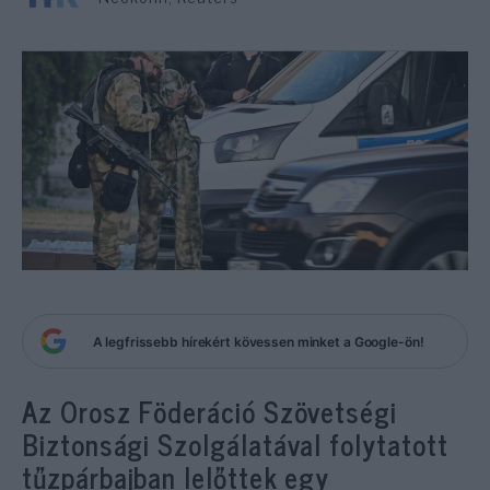
A legfrissebb hírekért kövessen minket a Google-ön!
Az Orosz Föderáció Szövetségi
Biztonsági Szolgálatával folytatott
tűzpárbajban lelőttek egy