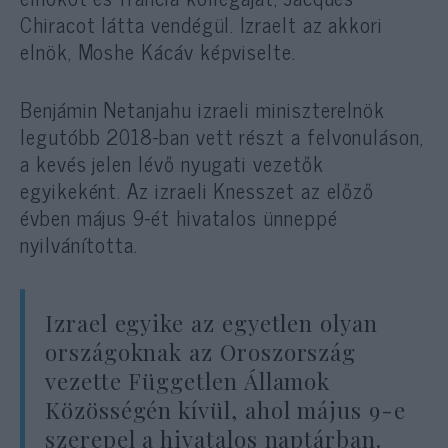
Chiracot látta vendégül. Izraelt az akkori
elnök, Moshe Kácáv képviselte.
Benjámin Netanjahu izraeli miniszterelnök
legutóbb 2018-ban vett részt a felvonuláson,
a kevés jelen lévő nyugati vezetők
egyikeként. Az izraeli Knesszet az előző
évben május 9-ét hivatalos ünneppé
nyilvánította.
Izrael egyike az egyetlen olyan
országoknak az Oroszország
vezette Független Államok
Közösségén kívül, ahol május 9-e
szerepel a hivatalos naptárban.