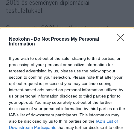
2015-ös eseményen diplomáciai
testületükkel.
Oroszország 2021-ben állított össze és
hozott nyilvánosságra egy listát, az általa
Neokohn -
Do Not Process My Personal
„barátságtalannak” nevezett országokból,
Information
mely listán szerepel az Egyesült Államok, az
Európai Unió legtöbb tagállama, Kanada és
If you wish to opt-out of the sale, sharing to third parties, or
processing of your personal or sensitive information for
Ausztrália.
targeted advertising by us, please use the below opt-out
section to confirm your selection. Please note that after your
Az orosz média megjegyezte, hogy ez lesz az
opt-out request is processed you may continue seeing
interest-based ads based on personal information utilized by
első alkalom, hogy Németország nem lesz
us or personal information disclosed to third parties prior to
jelen az évfordulós eseményen.
your opt-out. You may separately opt-out of the further
disclosure of your personal information by third parties on the
IAB’s list of downstream participants. This information may
Nyugati szövetségeseihez hasonlóan ugyan
also be disclosed by us to third parties on the
IAB’s List of
Izrael is elítélte Oroszország invázióját, de
Downstream Participants
that may further disclose it to other
third parties.