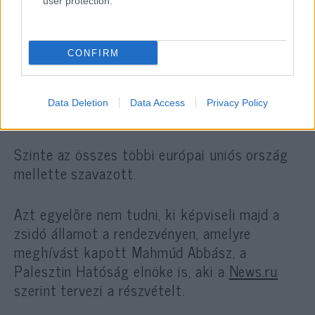
user protection.
közgyűlési határozat ellen
szavazott, amely elítélte
Oroszországot mint agresszort a
CONFIRM
jelenleg is zajló ukrajnai
háborúban.
Data Deletion
Data Access
Privacy Policy
Szinte az összes többi európai uniós ország
mellette szavazott.
Azt egyelőre nem tudni, ki képviseli majd a
zsidó államot a rendezvényen, amelyre
meghívást kapott Mahmúd Abbász, a
Palesztin Hatóság elnöke is, aki a
News.ru
szerint tervezi a részvételt.