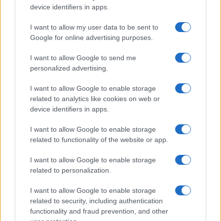
device identifiers in apps.
Izrael és Oroszország állítólag kidolgozott
I want to allow my user data to be sent to
egy eljárást az izraeli katonai tevékenység
Google for online advertising purposes.
szíriai koordinálására, amíg ezt a
I want to allow Google to send me
mechanizmust a 2023. október 7-én
personalized advertising.
kezdődött katonai eszkalációt követően
felfüggesztették.
I want to allow Google to enable storage
related to analytics like cookies on web or
device identifiers in apps.
A múlt hónapban Izrael az
I want to allow Google to enable storage
related to functionality of the website or app.
Egyesült Államokkal,
Oroszországgal és
I want to allow Google to enable storage
related to personalization.
Magyarországgal, valamint a
fejlődő világ mintegy tucatnyi
I want to allow Google to enable storage
országával együtt az ENSZ-ben
related to security, including authentication
functionality and fraud prevention, and other
az ellen a nem kötelező érvényű