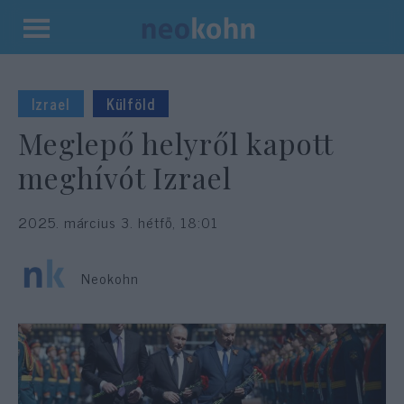
Kilépés
a
tartalomba
Izrael
Külföld
Meglepő helyről kapott
meghívót Izrael
2025. március 3. hétfő, 18:01
Neokohn