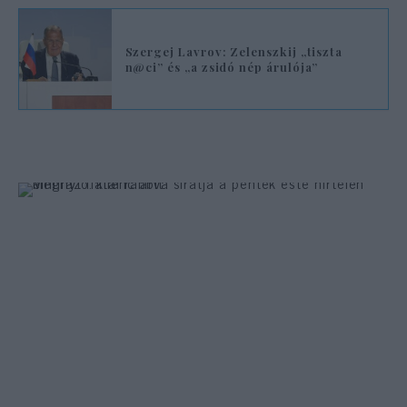
Szergej Lavrov: Zelenszkij „tiszta
n@ci” és „a zsidó nép árulója”