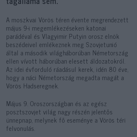
tagállama sem.
A moszkvai Vörös téren évente megrendezett
május 9-i megemlékezéseken katonai
parádéval és Vlagyimir Putyin orosz elnök
beszédeivel emlékeznek meg Szovjetunió
által a második világháborúban Németország
ellen vívott háborúban elesett áldozatokról.
Az idei évforduló ráadásul kerek, idén 80 éve,
hogy a náci Németország megadta magát a
Vörös Hadseregnek.
Május 9. Oroszországban és az egész
posztszovjet világ nagy részén jelentős
ünnepnap, melynek fő eseménye a Vörös téri
felvonulás.