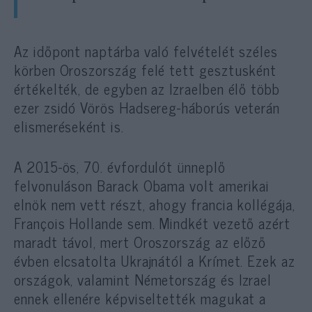
Az időpont naptárba való felvételét széles
körben Oroszország felé tett gesztusként
értékelték, de egyben az Izraelben élő több
ezer zsidó Vörös Hadsereg-háborús veterán
elismeréseként is.
A 2015-ös, 70. évfordulót ünneplő
felvonuláson Barack Obama volt amerikai
elnök nem vett részt, ahogy francia kollégája,
François Hollande sem. Mindkét vezető azért
maradt távol, mert Oroszország az előző
évben elcsatolta Ukrajnától a Krímet. Ezek az
országok, valamint Németország és Izrael
ennek ellenére képviseltették magukat a