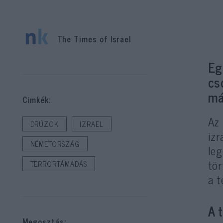
The Times of Israel
Eg
cs
má
Cimkék:
Az
DRÚZOK
IZRAEL
izr
NÉMETORSZÁG
le
tör
TERRORTÁMADÁS
a t
A 
Megosztás: