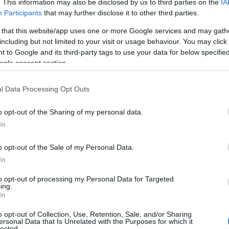
„Isten hírnöke voltam” 
. This information may also be disclosed by us to third parties on the
IA
Participants
that may further disclose it to other third parties.
buszrobbantásra figyel
 that this website/app uses one or more Google services and may gath
including but not limited to your visit or usage behaviour. You may click 
 to Google and its third-party tags to use your data for below specifi
ogle consent section.
gindul a nyomozás
l Data Processing Opt Outs
endőrség szerint a támadó egy drúz férfi volt, aki 
b hónapot töltött külföldön.
o opt-out of the Sharing of my personal data.
In
iel Levy izraeli rendőrfőnök elmondta, hogy az erő
o opt-out of the Sale of my Personal Data.
y a támadó egyedül cselekedett-e.
In
elentések szerint a rendőrség házkutatást tartott
to opt-out of processing my Personal Data for Targeted
ing.
allgatják a családját.
In
o opt-out of Collection, Use, Retention, Sale, and/or Sharing
ersonal Data that Is Unrelated with the Purposes for which it
ad Hazem, Shfar’am polgármestere a Kan közszol
lected.