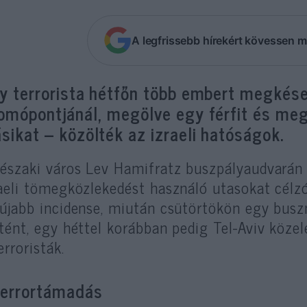
A legfrissebb hírekért kövessen m
y terrorista hétfőn több embert megkésel
omópontjánál, megölve egy férfit és me
sikat – közölték az izraeli hatóságok.
 északi város Lev Hamifratz buszpályaudvarán
aeli tömegközlekedést használó utasokat célz
gújabb incidense, miután csütörtökön egy busz
tént, egy héttel korábban pedig Tel-Aviv köz
erroristák.
terrortámadás