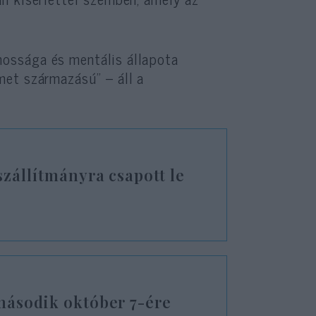
ossága és mentális állapota
met származású” – áll a
zállítmányra csapott le
második október 7-ére