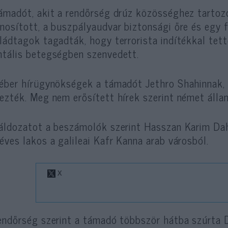
ámadót, akit a rendőrség drúz közösséghez tartozó
nosított, a buszpályaudvar biztonsági őre és egy f
ládtagok tagadták, hogy terrorista indítékkal tet
tális betegségben szenvedett.
éber hírügynökségek a támadót Jethro Shahinnak, e
ezték. Meg nem erősített hírek szerint német álla
áldozatot a beszámolók szerint Hasszan Karim Da
éves lakos a galileai Kafr Kanna arab városból.
endőrség szerint a támadó többször hátba szúrta