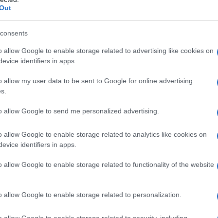
ondta, hogy a sebesültek közül ketten a városából
Out
davezetőjének rokona.
consents
ed Amar képviselő, a jobboldali Jiszráél Bejtenu p
o allow Google to enable storage related to advertising like cookies on
evice identifiers in apps.
adás nem minősíti az izraeli drúz közösséget, ame
sadalomba.
o allow my user data to be sent to Google for online advertising
s.
to allow Google to send me personalized advertising.
A drúz támadót „német állampolgárságú t
Németországban született és élt”.
o allow Google to enable storage related to analytics like cookies on
evice identifiers in apps.
o allow Google to enable storage related to functionality of the website
Mi lesz ebből: bajba ker
o allow Google to enable storage related to personalization.
támogató jeruzsálemi 
o allow Google to enable storage related to security, including