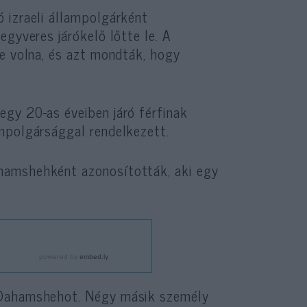
 izraeli állampolgárként
egyveres járókelő lőtte le. A
te volna, és azt mondták, hogy
gy 20-as éveiben járó férfinak
mpolgársággal rendelkezett.
hamshehként azonosították, aki egy
 Dahamshehot. Négy másik személy