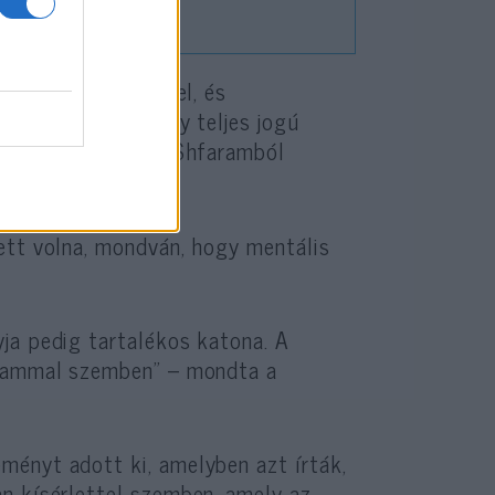
i és emberi értékkel, és
ellemiségét, amely teljes jogú
 Amar, aki szintén Shfaramból
ett volna, mondván, hogy mentális
ja pedig tartalékos katona. A
llammal szemben” – mondta a
ményt adott ki, amelyben azt írták,
n kísérlettel szemben, amely az