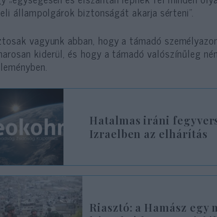
aeli állampolgárok biztonságát akarja sérteni”.
ztosak vagyunk abban, hogy a támadó személyazon
arosan kiderül, és hogy a támadó valószínűleg né
leményben.
Hatalmas iráni fegyvers
Izraelben az elhárítás
Riasztó: a Hamász egy 