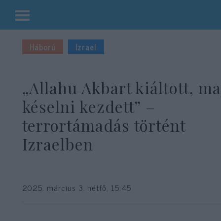
Kilépés
a
Háború
Izrael
tartalomba
„Allahu Akbart kiáltott, ma
késelni kezdett” –
terrortámadás történt
Izraelben
2025. március 3. hétfő, 15:45