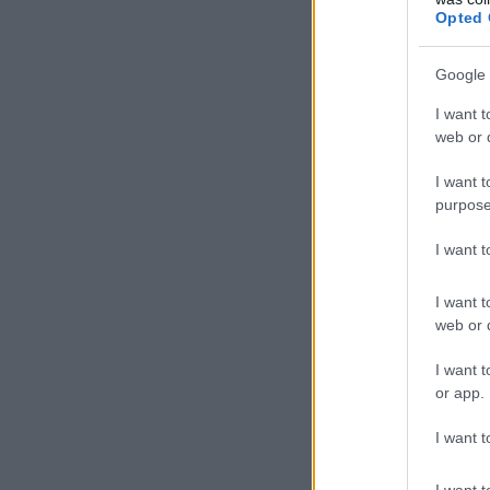
elm
Opted 
iro
Google 
Ham
I want t
web or d
tám
tár
I want t
purpose
I want 
I want t
web or d
I want t
or app.
I want t
I want t