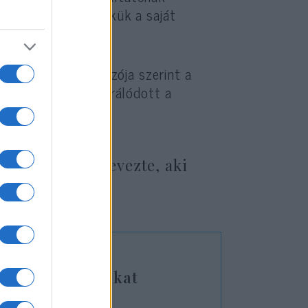
 származnak, egyikük a saját
árt drúz törvényhozója szerint a
ly nagyrészt integrálódott a
erroristának nevezte, aki
ült a terroristákat
érsek