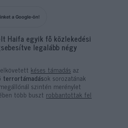
inket a Google-ön!
t Haifa egyik fő közlekedési
gsebesítve legalább négy
 elkövetett
késes támadás
az
ó
terrortámadás
ok sorozatának
megállónál szintén merénylet
elében több buszt
robbantottak fel