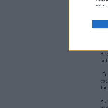
authenti
„Eg
ter
par
szá
A r
bet
„Én
csa
tám
A d
hog