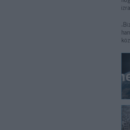
izr
„Bi
ham
köz