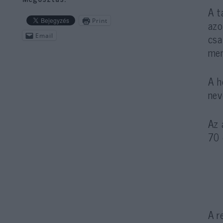
A t
Print
azo
csa
Email
men
A h
nev
Az 
70 
A r