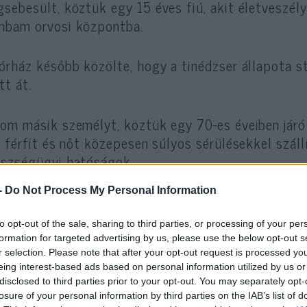
sebesült, köztük egy 15 éves fiú, akit életveszély
bam orvosi központba.
órház később közölte, hogy a tinédzser állapota s
tt át.
om másik személyt, köztük egy 70-es éveiben járó 
ó férfit és nőt közepesen súlyos sérülésekkel szál
szségügyi hatóságok.
-
Do Not Process My Personal Information
 szemtanú elmondta a Walla-nak, hogy a késelő les
egállóba, azt kiáltotta, hogy „Allahu Akbar”, és e
to opt-out of the sale, sharing to third parties, or processing of your per
őket.
formation for targeted advertising by us, please use the below opt-out s
r selection. Please note that after your opt-out request is processed y
eing interest-based ads based on personal information utilized by us or
disclosed to third parties prior to your opt-out. You may separately opt-
losure of your personal information by third parties on the IAB’s list of