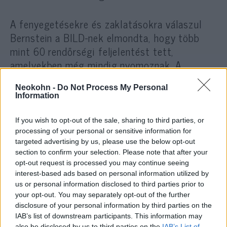
A fenyegetésekre és zaklatásokra válaszul
Bernstein a BILD-nek elmondta, hogy több
mint 60 rendőrségi feljelentést tett,
amelyekben még mindig nyomoznak. A
hatóságokkal való kapcsolattartása ellenére
Neokohn -
Do Not Process My Personal
állítása szerint csak 300 eurós bírságot
Information
szabtak ki zaklatói ellen, és letartóztattak
egy férfit, aki egy videóhívás során
If you wish to opt-out of the sale, sharing to third parties, or
fegyverrel fenyegette meg.
processing of your personal or sensitive information for
targeted advertising by us, please use the below opt-out
section to confirm your selection. Please note that after your
opt-out request is processed you may continue seeing
„Ez egy olyan fenyegető helyzet,
interest-based ads based on personal information utilized by
us or personal information disclosed to third parties prior to
amely meghatározza a
your opt-out. You may separately opt-out of the further
mindennapi életét”
disclosure of your personal information by third parties on the
IAB’s list of downstream participants. This information may
also be disclosed by us to third parties on the
IAB’s List of