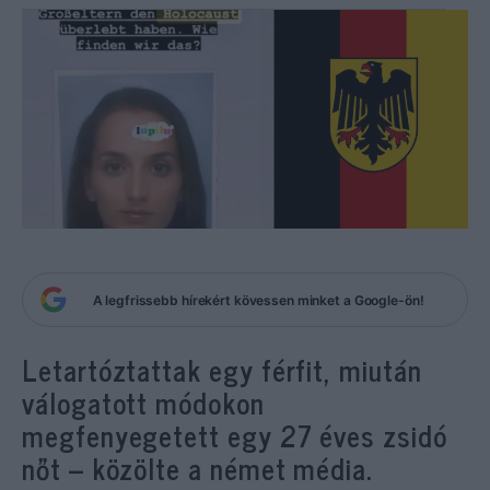
A legfrissebb hírekért kövessen minket a Google-ön!
Letartóztattak egy férfit, miután
válogatott módokon
megfenyegetett egy 27 éves zsidó
nőt – közölte a német média.