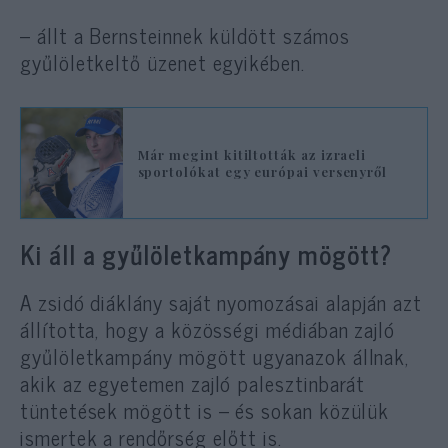
– állt a Bernsteinnek küldött számos
gyűlöletkeltő üzenet egyikében.
Már megint kitiltották az izraeli
sportolókat egy európai versenyről
Ki áll a gyűlöletkampány mögött?
A zsidó diáklány saját nyomozásai alapján azt
állította, hogy a közösségi médiában zajló
gyűlöletkampány mögött ugyanazok állnak,
akik az egyetemen zajló palesztinbarát
tüntetések mögött is – és sokan közülük
ismertek a rendőrség előtt is.