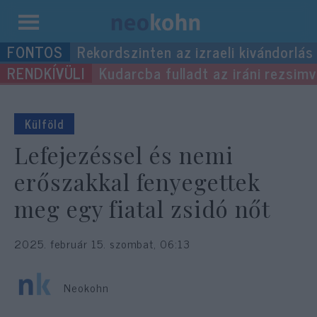
Kilépés
Rekordszinten az izraeli kivándorlás
a
Kudarcba fulladt az iráni rezsimv
tartalomba
Külföld
Lefejezéssel és nemi
erőszakkal fenyegettek
meg egy fiatal zsidó nőt
2025. február 15. szombat, 06:13
Neokohn