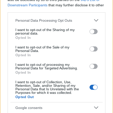
Downstream Participants
that may further disclose it to other
– magyarázta Bernstein ügyvédje, Jürgen
third parties.
Illing.
Please note that this website/app uses one or more Google
Personal Data Processing Opt Outs
services and may gather and store information including but
not limited to your visit or usage behaviour. You may click to
I want to opt-out of the Sharing of my
personal data.
grant or deny consent to Google and its third-party tags to
Opted In
Zsidók lelövésére uszítottak egy
use your data for below specified purposes in below Google
berlini palesztinpárti tüntetésen
consent section.
I want to opt-out of the Sale of my
Personal Data.
Opted In
„Aktivisták” az egyetemen
I want to opt-out of processing my
Personal Data for Targeted Advertising.
Opted In
A Goethe Egyetemen, sok egyetemhez
hasonlóan, megszaporodtak a palesztinbarát
I want to opt-out of Collection, Use,
Retention, Sale, and/or Sharing of my
tüntetések 2023. október 7-e óta.
Personal Data that Is Unrelated with the
Purposes for which it was collected.
Opted Out
A múlt hónapban az egyetem törölte a
Google consents
„Beszélgetés Palesztina elhallgattatásáról,