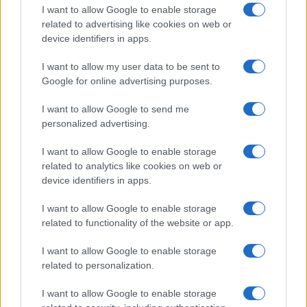
annak episztemológiai és politikai
I want to allow Google to enable storage
related to advertising like cookies on web or
kihívásairól” című előadást – arra hivatkozva,
device identifiers in apps.
hogy a szervezők nem azonosították
magukat megfelelően.
I want to allow my user data to be sent to
Google for online advertising purposes.
Az egyetem azt állította, hogy bár a
I want to allow Google to send me
szervezők a 2024-es őszi szemesztertől
personalized advertising.
hirdették az eseményt, névtelenek maradtak,
I want to allow Google to enable storage
és csak órákkal azelőtt léptek kapcsolatba
related to analytics like cookies on web or
az egyetemmel a teremfoglalással
device identifiers in apps.
kapcsolatban, hogy az egyetem a téli
I want to allow Google to enable storage
szünetre felfüggesztette volna működését.
related to functionality of the website or app.
I want to allow Google to enable storage
Az egyetem az egyetemen működő
related to personalization.
palesztinbarát csoportokkal való korábbi
interakciók során azt követelte, hogy
I want to allow Google to enable storage