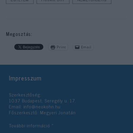
Megosztás:
Print
Email
Impresszum
Szerkesztőség:
1037 Budapest, Seregély u. 17.
Email:
info@neokohn.hu
Főszerkesztő: Megyeri Jonatán
További információ »