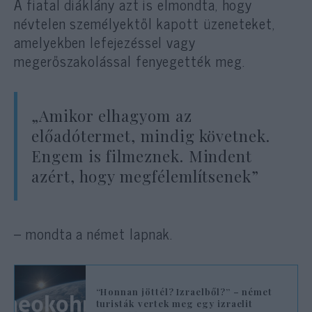
A fiatal diáklány azt is elmondta, hogy
névtelen személyektől kapott üzeneteket,
amelyekben lefejezéssel vagy
megerőszakolással fenyegették meg.
„Amikor elhagyom az
előadótermet, mindig követnek.
Engem is filmeznek. Mindent
azért, hogy megfélemlítsenek”
– mondta a német lapnak.
“Honnan jöttél? Izraelből?” – német
turisták vertek meg egy izraelit