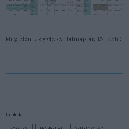
Megjelent az 5787. évi falinaptár, töltse le!
Cimkék:
EGYETEM
FRANKFURT
NÉMETORSZÁG