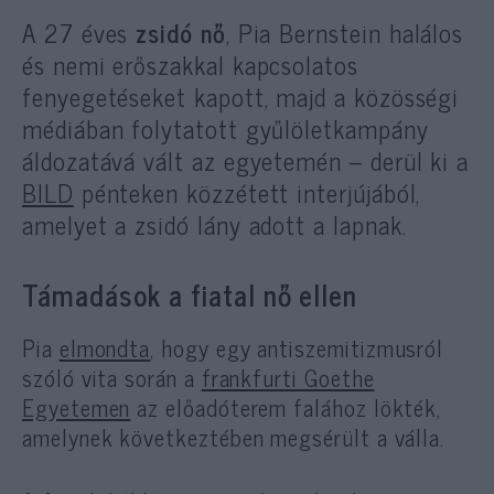
A 27 éves
zsidó nő
, Pia Bernstein halálos
és nemi erőszakkal kapcsolatos
fenyegetéseket kapott, majd a közösségi
médiában folytatott gyűlöletkampány
áldozatává vált az egyetemén – derül ki a
BILD
pénteken közzétett interjújából,
amelyet a zsidó lány adott a lapnak.
Támadások a fiatal nő ellen
Pia
elmondta
, hogy egy antiszemitizmusról
szóló vita során a
frankfurti Goethe
Egyetemen
az előadóterem falához lökték,
amelynek következtében megsérült a válla.