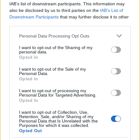
IAB’s list of downstream participants. This information may
védelmi minisztériumot, hogy
also be disclosed by us to third parties on the
IAB’s List of
oldja fel azt a zárlatot, amelyet
Downstream Participants
that may further disclose it to other
third parties.
az Izrael által megrendelt 2000
kilós bombákra helyezett
Please note that this website/app uses one or more Google
Personal Data Processing Opt Outs
services and may gather and store information including but
not limited to your visit or usage behaviour. You may click to
I want to opt-out of the Sharing of my
personal data.
„Egy csomó dolog, amit Izrael
grant or deny consent to Google and its third-party tags to
Opted In
use your data for below specified purposes in below Google
rendelt és fizetett, de Biden nem
consent section.
I want to opt-out of the Sale of my
küldte el, most már úton van!”
Personal Data.
Opted In
I want to opt-out of processing my
Personal Data for Targeted Advertising.
Trump posztolta a közösségi médiában.
Opted In
I want to opt-out of Collection, Use,
Retention, Sale, and/or Sharing of my
Personal Data that Is Unrelated with the
Biden azért állította le a bombák
Purposes for which it was collected.
szállítását Izraelnek, hogy a
Opted Out