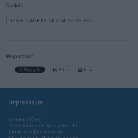
Cimkék:
IZRAELI-AMERIKAI VÉDELMI SZÖVETSÉG
Megosztás:
Print
Email
Impresszum
Szerkesztőség:
1037 Budapest, Seregély u. 17.
Email:
info@neokohn.hu
Főszerkesztő: Megyeri Jonatán