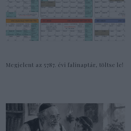
Megjelent az 5787. évi falinaptár, töltse le!