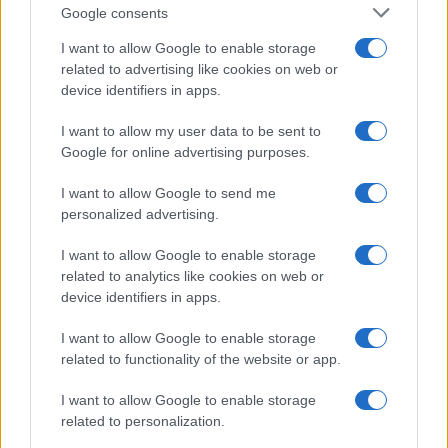
novemberi választások előtt a
Google consents
Demokrata Párt szélsőbaloldali,
I want to allow Google to enable storage
antiszemita szárnyát
related to advertising like cookies on web or
megnyugtassa.
device identifiers in apps.
I want to allow my user data to be sent to
Google for online advertising purposes.
I want to allow Google to send me
“A legrosszabbra készülünk” –
personalized advertising.
rettegnek Trumptól a Nemzetközi
Büntetőbíróságon
I want to allow Google to enable storage
related to analytics like cookies on web or
device identifiers in apps.
I want to allow Google to enable storage
related to functionality of the website or app.
I want to allow Google to enable storage
related to personalization.