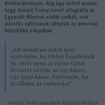
életkörülmények. Alig egy héttel azután,
hogy Donald Trump ismét elfoglalta az
Egyesült Államok elnöki székét, már
jelentős változások láthatók az amerikai
külpolitika irányában.
„Azt mondtam nekik hogy
szeretném, ha többet fogadnának
be, mert most az egész Gázai
övezetet nézem, az egy káosz,
egy igazi káosz. Szeretném, ha
átvállalná az embereket”
– mondta Trump a jordániai Abdullah királlyal