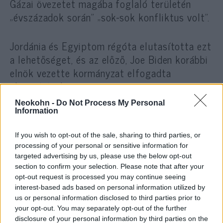
Gázai övezetet magába foglaló területén
„évszázadok során” „sok-sok konfliktus volt”.
Jordánia és Egyiptom régóta elutasította ezt
a lehetőséget, és az előző, Joe Biden korábbi
elnök vezette kormányzat elfogadta
elutasításukat.
Neokohn -
Do Not Process My Personal
Information
Ugyanakkor a terrorizmus ellen Izrael által
folytatott harc melletti elkötelezettségét
If you wish to opt-out of the sale, sharing to third parties, or
mutatja az is, hogy a múlt héten beiktatott
processing of your personal or sensitive information for
elnök feloldotta a korábbi elnök, Joe Biden
targeted advertising by us, please use the below opt-out
által hozott fegyverszállítási korlátozásokat
section to confirm your selection. Please note that after your
opt-out request is processed you may continue seeing
Izrael számára.
interest-based ads based on personal information utilized by
us or personal information disclosed to third parties prior to
your opt-out. You may separately opt-out of the further
Az új kormányzat utasította a
disclosure of your personal information by third parties on the