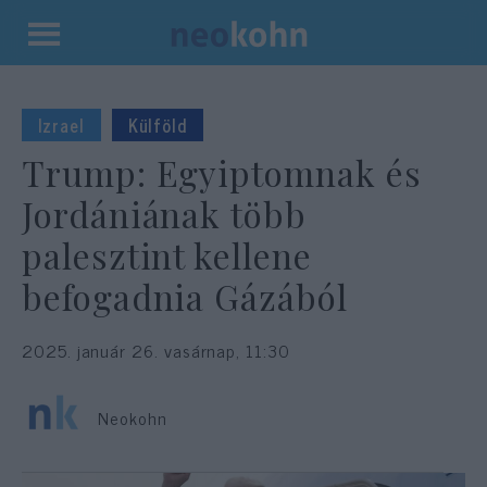
Kilépés
a
tartalomba
Izrael
Külföld
Trump: Egyiptomnak és
Jordániának több
palesztint kellene
befogadnia Gázából
2025. január 26. vasárnap, 11:30
Neokohn