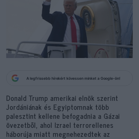
A legfrissebb hírekért kövessen minket a Google-ön!
Donald Trump amerikai elnök szerint
Jordániának és Egyiptomnak több
palesztint kellene befogadnia a Gázai
övezetből, ahol Izrael terrorellenes
háborúja miatt megnehezedtek az