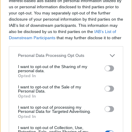
interest-based ads based on personal information utilized by
hatótávolságú csapását jelenti -, ami miatt a
us or personal information disclosed to third parties prior to
repülőgépeknek légi utántöltést kellett
your opt-out. You may separately opt-out of the further
disclosure of your personal information by third parties on the
végrehajtaniuk a küldetés során. Az IDF
IAB’s list of downstream participants. This information may
közlése szerint minden repülőgép
also be disclosed by us to third parties on the
IAB’s List of
biztonságban visszatért a bázisra a
Downstream Participants
that may further disclose it to other
third parties.
hadművelet végrehajtása után.
Please note that this website/app uses one or more Google
Personal Data Processing Opt Outs
services and may gather and store information including but
A húszikhoz kötődő Al-Masirah legalább
not limited to your visit or usage behaviour. You may click to
I want to opt-out of the Sharing of my
kilenc áldozatáról számolt be a csapások
personal data.
grant or deny consent to Google and its third-party tags to
Opted In
után. Közben Mohammed al-Bukhaiti magas
use your data for below specified purposes in below Google
consent section.
rangú húszi tisztségviselő kijelentette, hogy
I want to opt-out of the Sale of my
Personal Data.
„a Gázai övezetet támogató katonai
Opted In
műveleteik folytatódnak”, és figyelmeztetett,
I want to opt-out of processing my
hogy „az eszkalációra eszkalációval fognak
Personal Data for Targeted Advertising.
Opted In
válaszolni”.
I want to opt-out of Collection, Use,
Retention, Sale, and/or Sharing of my