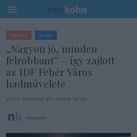
Kilépés
a
tartalomba
Háború
Izrael
„Nagyon jó, minden
felrobbant” – így zajlott
az IDF Fehér Város
hadművelete
2024. december 20. péntek, 16:00
Neokohn