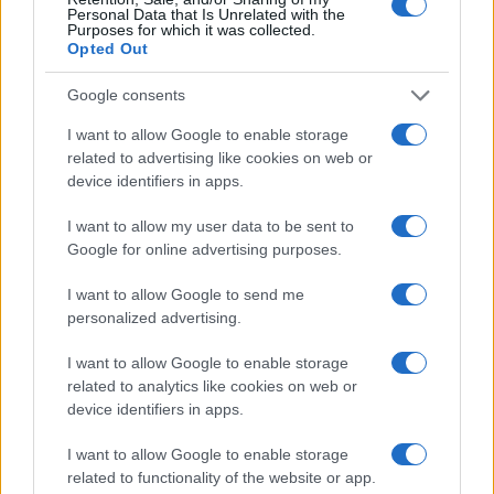
Ezt a cikket szerkesztőségünk a sábát beállta
Personal Data that Is Unrelated with the
Purposes for which it was collected.
előtt készítette és előre időzítve jelent meg az
Opted Out
oldalon.
Google consents
I want to allow Google to enable storage
related to advertising like cookies on web or
Jack Sparrow Ádenben: A húszik és a
device identifiers in apps.
szovjet modern románc
I want to allow my user data to be sent to
Google for online advertising purposes.
I want to allow Google to send me
FT: erőszakkal besorozott jemeni
personalized advertising.
zsoldosok is harcolnak az orosz
hadseregben
I want to allow Google to enable storage
related to analytics like cookies on web or
device identifiers in apps.
I want to allow Google to enable storage
related to functionality of the website or app.