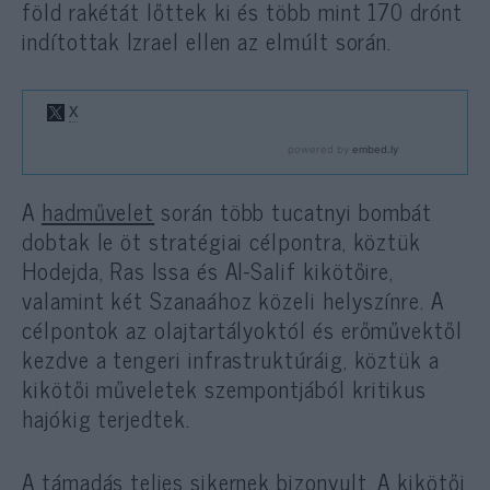
föld rakétát lőttek ki és több mint 170 drónt
indítottak Izrael ellen az elmúlt során.
A
hadművelet
során több tucatnyi bombát
dobtak le öt stratégiai célpontra, köztük
Hodejda, Ras Issa és Al-Salif kikötőire,
valamint két Szanaához közeli helyszínre. A
célpontok az olajtartályoktól és erőművektől
kezdve a tengeri infrastruktúráig, köztük a
kikötői műveletek szempontjából kritikus
hajókig terjedtek.
A támadás teljes sikernek bizonyult. A kikötői