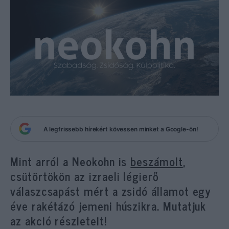
A legfrissebb hírekért kövessen minket a Google-ön!
Mint arról a Neokohn is
beszámolt
,
csütörtökön az izraeli légierő
válaszcsapást mért a zsidó államot egy
éve rakétázó jemeni húszikra. Mutatjuk
az akció részleteit!