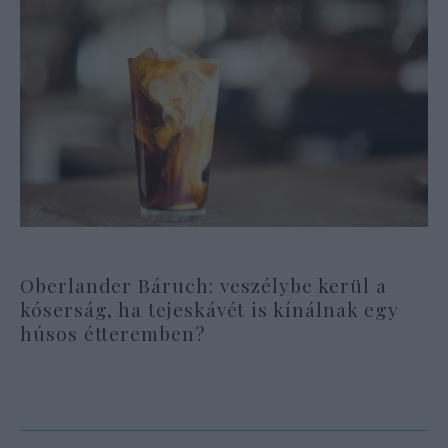
Oberlander Báruch: veszélybe kerül a
kóserság, ha tejeskávét is kínálnak egy
húsos étteremben?