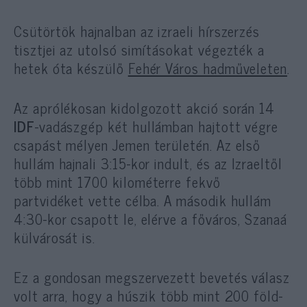
Csütörtök hajnalban az izraeli hírszerzés
tisztjei az utolsó simításokat végezték a
hetek óta készülő
Fehér Város hadműveleten
.
Az aprólékosan kidolgozott akció során 14
IDF
-vadászgép két hullámban hajtott végre
csapást mélyen Jemen területén. Az első
hullám hajnali 3:15-kor indult, és az Izraeltől
több mint 1700 kilométerre fekvő
partvidéket vette célba. A második hullám
4:30-kor csapott le, elérve a főváros, Szanaá
külvárosát is.
Ez a gondosan megszervezett bevetés válasz
volt arra, hogy a húszik több mint 200 föld-