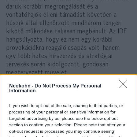
daruk korábbi megrongálását és a
vontatóhajók elleni támadást követően a
húszik által ellenőrzött mindhárom tengeri
kikötő működése teljesen megbénult. Az IDF
hangsúlyozta, hogy ez nem egy korábbi
provokációkra reagáló csapás volt, hanem
egy több hetes hírszerzés és stratégiai
tervezés során kidolgozott, gondosan
megtervezett művelet.
Neokohn -
Do Not Process My Personal
Information
If you wish to opt-out of the sale, sharing to third parties, or
processing of your personal or sensitive information for
Néhány célpont mintegy 2000 kilométerre
targeted advertising by us, please use the below opt-out
section to confirm your selection. Please note that after your
volt Izraeltől – ez az izraeli légierő
opt-out request is processed you may continue seeing
történetének egyik legnagyobb