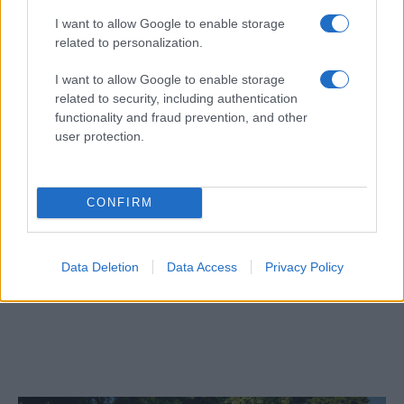
I want to allow Google to enable storage
related to personalization.
I want to allow Google to enable storage
related to security, including authentication
functionality and fraud prevention, and other
user protection.
CONFIRM
Egy különleges családi járattal 140 új
Data Deletion
Data Access
Privacy Policy
alijázó érkezett Izraelbe