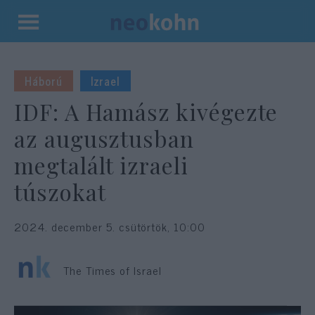
Kilépés
a
tartalomba
Háború
Izrael
IDF: A Hamász kivégezte
az augusztusban
megtalált izraeli
túszokat
2024. december 5. csütörtök, 10:00
The Times of Israel