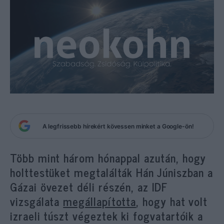
A legfrissebb hírekért kövessen minket a Google-ön!
Több mint három hónappal azután, hogy
holttestüket megtalálták Hán Júniszban a
Gázai övezet déli részén, az IDF
vizsgálata
megállapította
, hogy hat volt
izraeli túszt végeztek ki fogvatartóik a