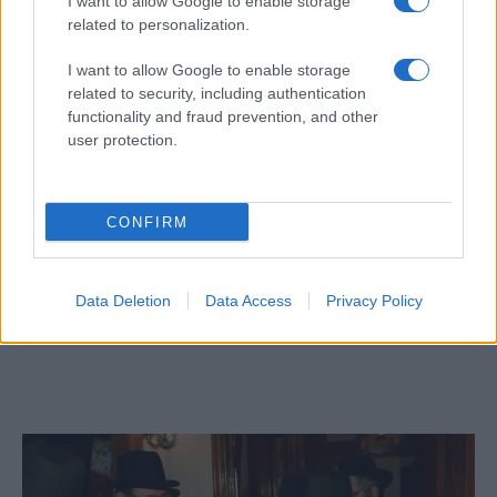
I want to allow Google to enable storage
tartja.
related to personalization.
I want to allow Google to enable storage
related to security, including authentication
functionality and fraud prevention, and other
Netanjahu emelte az árat: Izrael 2
milliárd forintot fizet minden egyes
user protection.
túszért
CONFIRM
Az élet győz: eljegyezték az izraeli
nőt, aki túlélte gázai poklot
Data Deletion
Data Access
Privacy Policy