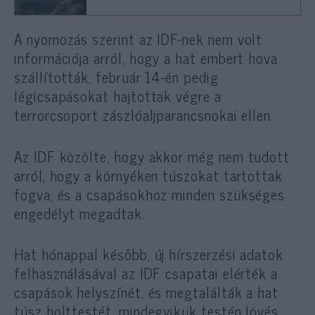
A nyomozás szerint az IDF-nek nem volt
információja arról, hogy a hat embert hova
szállították, február 14-én pedig
légicsapásokat hajtottak végre a
terrorcsoport zászlóaljparancsnokai ellen.
Az IDF közölte, hogy akkor még nem tudott
arról, hogy a környéken túszokat tartottak
fogva, és a csapásokhoz minden szükséges
engedélyt megadtak.
Hat hónappal később, új hírszerzési adatok
felhasználásával az IDF csapatai elérték a
csapások helyszínét, és megtalálták a hat
túsz holttestét, mindegyikük testén lövés