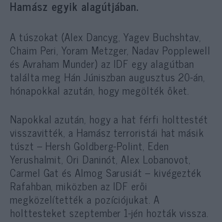
Hamász egyik alagútjában.
A túszokat (Alex Dancyg, Yagev Buchshtav,
Chaim Peri, Yoram Metzger, Nadav Popplewell
és Avraham Munder) az IDF egy alagútban
találta meg Hán Júniszban augusztus 20-án,
hónapokkal azután, hogy megölték őket.
Napokkal azután, hogy a hat férfi holttestét
visszavitték, a Hamász terroristái hat másik
túszt – Hersh Goldberg-Polint, Eden
Yerushalmit, Ori Daninót, Alex Lobanovot,
Carmel Gat és Almog Sarusiát – kivégezték
Rafahban, miközben az IDF erői
megközelítették a pozíciójukat. A
holttesteket szeptember 1-jén hozták vissza.