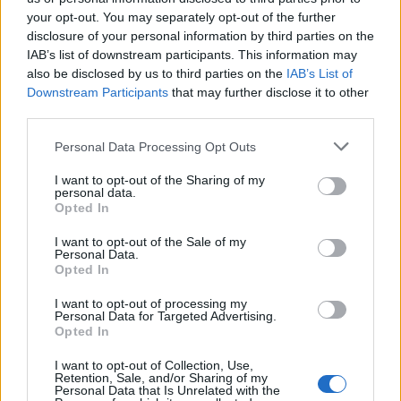
megállapítani, hogy a túszokat mikor
your opt-out. You may separately opt-out of the further
végezték ki.
disclosure of your personal information by third parties on the
IAB’s list of downstream participants. This information may
also be disclosed by us to third parties on the
IAB’s List of
Downstream Participants
that may further disclose it to other
third parties.
Trump: Rátok zúdítom a poklot, ha
nem engeditek szabadon a túszokat!
Please note that this website/app uses one or more Google
Personal Data Processing Opt Outs
services and may gather and store information including but
not limited to your visit or usage behaviour. You may click to
I want to opt-out of the Sharing of my
personal data.
Az IDF vizsgálata szerint a legvalószínűbb
grant or deny consent to Google and its third-party tags to
Opted In
use your data for below specified purposes in below Google
forgatókönyv az, hogy a túszokat nem sokkal
consent section.
I want to opt-out of the Sale of my
azután végezték ki, hogy az izraeli légierő
Personal Data.
Opted In
február 14-én csapásokat mért az
alagúthálózatra.
I want to opt-out of processing my
Personal Data for Targeted Advertising.
Opted In
Ennek ellenére az IDF nem tudta kizárni annak
I want to opt-out of Collection, Use,
lehetőségét, hogy a túszokat a csapás előtt
Retention, Sale, and/or Sharing of my
Personal Data that Is Unrelated with the