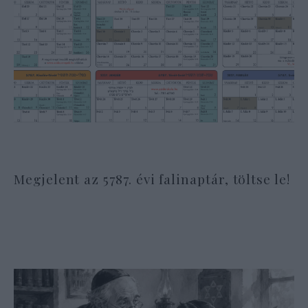
Megjelent az 5787. évi falinaptár, töltse le!