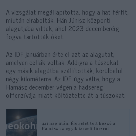
A vizsgálat megállapította, hogy a hat férfit,
miután elrabolták, Hán Júnisz központi
alagútjába vitték, ahol 2023 decemberéig
fogva tartották őket.
Az IDF januárban érte el azt az alagutat,
amelyen cellák voltak. Addigra a túszokat
egy másik alagútba szállították, körülbelül
négy kilométerre. Az IDF úgy vélte, hogy a
Hamász december végén a hadsereg
offenzívája miatt költöztette át a túszokat.
421 nap után: Életjelet tett közzé a
Hamász az egyik izraeli túszról