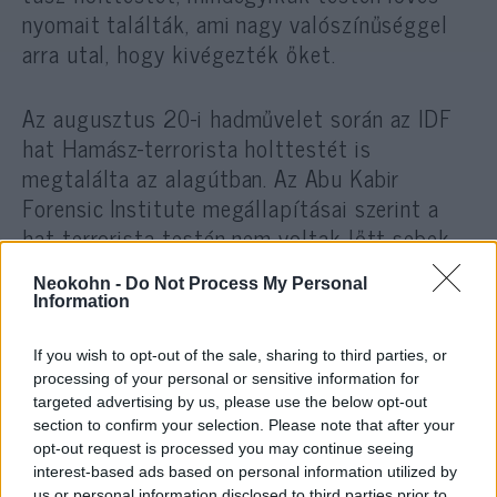
nyomait találták, ami nagy valószínűséggel
arra utal, hogy kivégezték őket.
Az augusztus 20-i hadművelet során az IDF
hat Hamász-terrorista holttestét is
megtalálta az alagútban. Az Abu Kabir
Forensic Institute megállapításai szerint a
hat terrorista testén nem voltak lőtt sebek
nyomai, és a légicsapás következtében
Neokohn -
Do Not Process My Personal
veszítették életüket, vagyis megfulladtak
Information
vagy szén-dioxid-mérgezés következtében
haltak meg, miután a légicsapás után az
If you wish to opt-out of the sale, sharing to third parties, or
alagútban rekedtek.
processing of your personal or sensitive information for
targeted advertising by us, please use the below opt-out
section to confirm your selection. Please note that after your
A holttestek állapota miatt az IDF azt
opt-out request is processed you may continue seeing
interest-based ads based on personal information utilized by
közölte, hogy nem tudja pontosan
us or personal information disclosed to third parties prior to