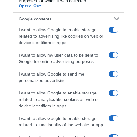
meggyilkolták, vagy más terroristák ölték
Purposes for which it was collected.
Opted Out
meg őket a csapás után.
Google consents
A katonai nyomozás azt is megállapította,
I want to allow Google to enable storage
hogy a Hamász terroristái a februári csapást
related to advertising like cookies on web or
követően, és még azelőtt, hogy az IDF
device identifiers in apps.
augusztusban elérte volna őket, behatolt az
I want to allow my user data to be sent to
alagútba, bár nem találták meg a túszok
Google for online advertising purposes.
vagy az őrök holttestét.
I want to allow Google to send me
personalized advertising.
Nem találtak pontos ballisztikus egyezést az
alagútban lévő fegyverek és a túszok
I want to allow Google to enable storage
related to analytics like cookies on web or
holttesteiben talált lövedékek között, ami
device identifiers in apps.
felveti annak a lehetőségét, hogy más
terroristák is jelen voltak, esetleg ők lőtték
I want to allow Google to enable storage
le a foglyokat, bár a hadsereg az utóbbi
related to functionality of the website or app.
forgatókönyvet nagyon valószínűtlennek