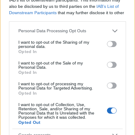
also be disclosed by us to third parties on the
IAB’s List of
A jelentés kiemeli továbbá az e hálózathoz
Downstream Participants
that may further disclose it to other
tartozó médiumokat, köztük az Al-Hiwar, az
third parties.
EPAL és az Infopal médiumokat, amelyek a
Please note that this website/app uses one or more Google
Personal Data Processing Opt Outs
múltban együttműködtek a Hamászhoz
services and may gather and store information including but
kötődő olyan médiumokkal, mint a Shehab, és
not limited to your visit or usage behaviour. You may click to
I want to opt-out of the Sharing of my
personal data.
grant or deny consent to Google and its third-party tags to
amelyek a Hamász-barát hálózat európai
Opted In
use your data for below specified purposes in below Google
tevékenységének szócsöveként szolgálnak.
consent section.
I want to opt-out of the Sale of my
Personal Data.
Opted In
I want to opt-out of processing my
Botrányos: Élő pajzsként védik az
Personal Data for Targeted Advertising.
UNIFIL ír békefenntartói a Hezbollah
Opted In
állásait
I want to opt-out of Collection, Use,
Retention, Sale, and/or Sharing of my
Personal Data that Is Unrelated with the
A jelentésben kiemelt másik kérdés, hogy a
Purposes for which it was collected.
Opted Out
Muzulmán Testvériség tengelye – amelynek a
Hamász is tagja – „civil” frontokat használ az