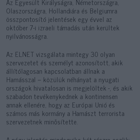
Az Egyesült Királyságra, Németországra,
Olaszországra, Hollandiára és Belgiumra
összpontosító jelentések egy évvel az
október 7-i izraeli támadás után kerültek
nyilvánosságra.
Az ELNET vizsgálata mintegy 30 olyan
szervezetet és személyt azonosított, akik
állítólagosan kapcsolatban állnak a
Hamásszal – közülük néhányat a nyugati
országok hivatalosan is megjelöltek -, és akik
szabadon tevékenykednek a kontinensen
annak ellenére, hogy az Európai Unió és
számos más kormány a Hamászt terrorista
szervezetnek minősítette.
A négy jelentés mindegyike két részre oszlik: