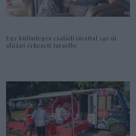
Egy különleges családi járattal 140 új
alijázó érkezett Izraelbe