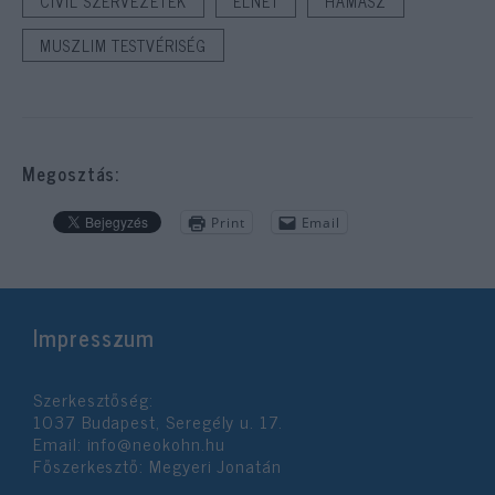
CIVIL SZERVEZETEK
ELNET
HAMASZ
MUSZLIM TESTVÉRISÉG
Megosztás:
Print
Email
Impresszum
Szerkesztőség:
1037 Budapest, Seregély u. 17.
Email:
info@neokohn.hu
Főszerkesztő: Megyeri Jonatán