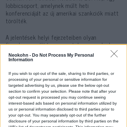
lobbicsoport, amelynek múlt heti
konferenciáját az új amerikai szankciók miatt
törölték.
A jelentések helyi fejezeteiben olyan
figyelemre méltó szervezetek szerepelnek,
mint a Palesztin Visszatérési Központ
Neokohn -
Do Not Process My Personal
(Palestinian Return Centre; PRC) és a
Information
Palesztin Fórum Nagy-Britanniában
(Palestinian Forum in Britain; PFB) az
If you wish to opt-out of the sale, sharing to third parties, or
processing of your personal or sensitive information for
Egyesült Királyságban; az ABSPP
targeted advertising by us, please use the below opt-out
Olaszországban; és az Egyesült Palesztin
section to confirm your selection. Please note that after your
Nemzeti Bizottság (VPNK) Németországban,
opt-out request is processed you may continue seeing
interest-based ads based on personal information utilized by
amelyek mindegyike kapcsolatban áll a
us or personal information disclosed to third parties prior to
korábban említett prominens szereplőkkel,
your opt-out. You may separately opt-out of the further
vagy azok által jött létre.
disclosure of your personal information by third parties on the
IAB’s list of downstream participants. This information may