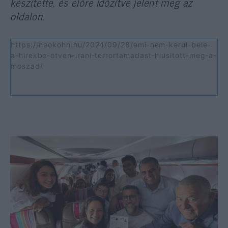
készítette, és előre időzítve jelent meg az
oldalon.
https://neokohn.hu/2024/09/28/ami-nem-kerul-bele-
a-hirekbe-otven-irani-terrortamadast-hiusitott-meg-a-
moszad/