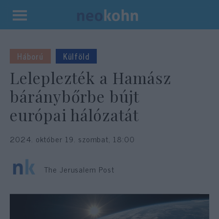
Kilépés
a
tartalomba
Háború
Külföld
Leleplezték a Hamász
báránybőrbe bújt
európai hálózatát
2024. október 19. szombat, 18:00
The Jerusalem Post