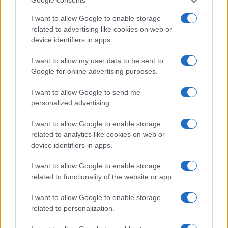
Google consents
iszlamista ideológiák előmozdítására,
I want to allow Google to enable storage
amelyek a dawah-ra, vagyis az iszlám
related to advertising like cookies on web or
hirdetésére helyezik a hangsúlyt, miközben
device identifiers in apps.
közösségi szolgáltatásokat kínálnak a
I want to allow my user data to be sent to
radikális iszlám tömegek körében történő
Google for online advertising purposes.
terjesztésére és a Hamász ideológiájának
vonzóvá tételére.
I want to allow Google to send me
personalized advertising.
Emmanuel Navon, az ELNET vezérigazgatója
I want to allow Google to enable storage
hozzátette: „Ezen eredmények fényében az
related to analytics like cookies on web or
device identifiers in apps.
ELNET sürgeti az európai kormányokat, hogy
gyors lépéseket tegyenek, alaposan
I want to allow Google to enable storage
vizsgálják ki és zárják be ezeket a Hamászhoz
related to functionality of the website or app.
kötődő szervezeteket, hogy
I want to allow Google to enable storage
megakadályozzák a Hamász további
related to personalization.
destabilizáló műveleteit mind a Közel-