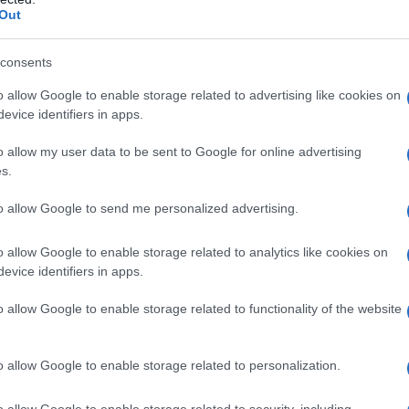
Out
CTeen óbudai klubház
consents
o allow Google to enable storage related to advertising like cookies on
filin tökéletes eszköznek bizonyult. Egyszerre fej
evice identifiers in apps.
yon vágyott spirituális kötődést. A Rebbe tfilink
o allow my user data to be sent to Google for online advertising
tájára tfilinmobilok segítségével kezdték terjeszt
s.
re több zsidó fiatalt vonzottak. A leleményes jesiv
il központjuk másra is használható – így például 
to allow Google to send me personalized advertising.
toltak hozzá. A spiritualitást a hippi mozgalomba
o allow Google to enable storage related to analytics like cookies on
ületeken kereső zsidó fiatalok egyre bátrabban fo
evice identifiers in apps.
meltető jesivatanulókhoz és fiatal rabbikhoz.
o allow Google to enable storage related to functionality of the website
4 májusában, csupán néhány hónappal a jom kipuri 
aeli túszt ejtettek az észak-izraeli Máálotban. Kö
o allow Google to enable storage related to personalization.
gyilkoltak. A szörnyű tett híre megrázta az egés
o allow Google to enable storage related to security, including