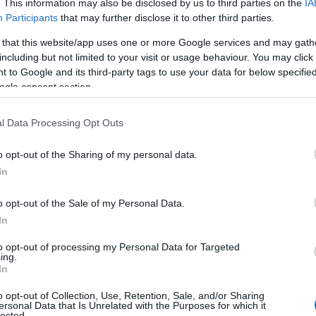
7. június 5-én Izraelben kitört a hatnapos háború
. This information may also be disclosed by us to third parties on the
IA
adta a zsidó államot, Izrael azonban valamennyi ell
Participants
that may further disclose it to other third parties.
orús napokból számos felvétel tanúskodik arról, h
 that this website/app uses one or more Google services and may gath
etve nyíltan zokogtak a visszafoglalt Siratófalnál.
including but not limited to your visit or usage behaviour. You may click 
 to Google and its third-party tags to use your data for below specifi
ogle consent section.
amerikai zsidó fiatalok közül sokan azonban a kelet
munák és a kábítószerek világát választották ős
l Data Processing Opt Outs
o opt-out of the Sharing of my personal data.
In
A Rebbe azonban ebben is azt látta, hogy e
a zsidóság lángja és jobbá akarják tenni 
o opt-out of the Sale of my Personal Data.
tudják, hogy hogyan kezdjenek hozzá.
In
to opt-out of processing my Personal Data for Targeted
ing.
In
o opt-out of Collection, Use, Retention, Sale, and/or Sharing
ersonal Data that Is Unrelated with the Purposes for which it
Fantasztikus hír a zsid
lected.