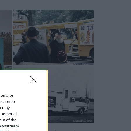
sonal or
ection to
ou may
 personal
out of the
 downstream