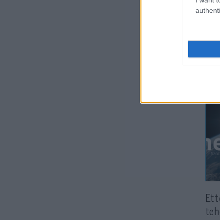
zsi
authenti
Ett
teh