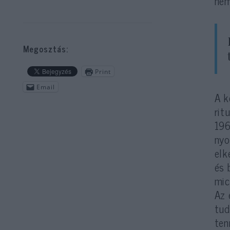
nem
Megosztás:
Print
Email
A k
rit
196
nyo
elk
és 
mic
Az 
tud
ten