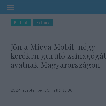
Kilépés
a
Belföld
Kultúra
tartalomba
Jön a Micva Mobil: négy
keréken guruló zsinagógá
avatnak Magyarországon
2024. szeptember 30. hétfő, 15:30