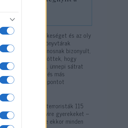
a
ezte ki a zsidó büszkeséget és az oly
ampányát a mobil könyvtárak
eni. Az eszköz hasznosnak bizonyult,
atanulók arra is rájöttek, hogy
szukotkor szukkát, ünnepi sátrat
n, a hinduizmusban és más
rdultak a mobil központot
háború után arab terroristák 115
zülük 25-öt – többnyire gyerekeket –
z országot. A Rebbe ekkor minden