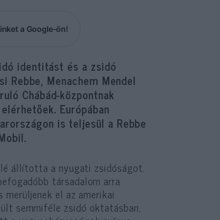
inket a Google-ön!
dó identitást és a zsidó
vicsi Rebbe, Menachem Mendel
uruló Chábád-központnak
elérhetőek. Európában
rországon is teljesül a Rebbe
Mobil.
é állította a nyugati zsidóságot.
 befogadóbb társadalom arra
s merüljenek el az amerikai
ült semmiféle zsidó oktatásban,