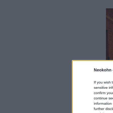
Neokohn 
If you wish 
sensitive in
confirm you
continue se
information 
further disc