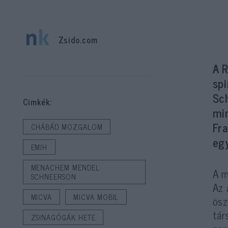
Zsido.com
A 
spi
Sc
Cimkék:
mi
Fr
CHÁBÁD MOZGALOM
eg
EMIH
MENACHEM MENDEL
A m
SCHNEERSON
Az 
MICVA
MICVA MOBIL
ösz
tár
ZSINAGÓGÁK HETE