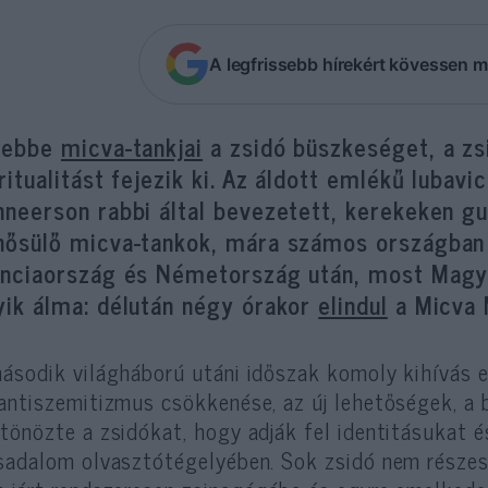
A legfrissebb hírekért kövessen m
Rebbe
micva-tankjai
a zsidó büszkeséget, a zsi
ritualitást fejezik ki. Az áldott emlékű luba
hneerson rabbi által bevezetett, kerekeken g
nősülő micva-tankok, mára számos országban 
anciaország és Németország után, most Magya
yik álma: délután négy órakor
elindul
a Micva 
ásodik világháború utáni időszak komoly kihívás el
antiszemitizmus csökkenése, az új lehetőségek, a
tönözte a zsidókat, hogy adják fel identitásukat é
sadalom olvasztótégelyében. Sok zsidó nem részes