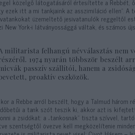
egel közelgő látogatásáról értesítette a Rebbét, ő
y ezek itt a mi tankjaink az asszimiláció ellen”. A 
vatankokat üzemeltető jesivatanulók reggeltől est
zi New York-i látványossággá váltak, és számos újs
A militarista felhangú névválasztás nem v
részéről. 1974 nyarán többször beszélt ar
micvák passzív szállítói, hanem a zsidóság
bevetett, proaktív eszközök.
kor a Rebbe arról beszélt, hogy a Talmud három ré
dőbetűi a tank szót teszik ki, akkor azt is kifejt
onni a zsidókat: a „tankosnak” tiszta szívvel, tart
etve szentségtől övezve kell megközelítenie minden
rvezete is militarista nevet visel: Civot Hásem – 