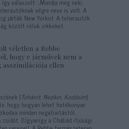
 így válaszolt: „Mondja meg neki,
teherautóknak végre neve is volt. A
ig járták New Yorkot. A teherautók
ág közölt róluk cikkeket.
olt véletlen a Rebbe
ról, hogy e járművek nem a
 asszimilációja ellen
szének (
Tohárot
,
Nezikin, Kodásim
)
ette, hogy hogyan lehet hatékonyan
ózkodva minden negativitástól,
 zsidót. (Ugyanígy a Chábád ifjúsági
Isten seregei). A Rebbe természetesen