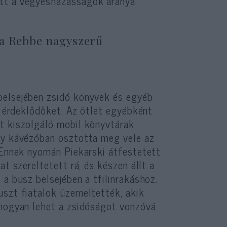
tt a vegyesházasságok aránya.
 a Rebbe nagyszerű
belsejében zsidó könyvek és egyéb
az érdeklődőket. Az ötlet egyébként
t kiszolgáló mobil könyvtárak
egy kávézóban osztotta meg vele az
. Ennek nyomán Piekarski átfestetett
at szereltetett rá, és készen állt a
 a busz belsejében a tfilinrakáshoz.
uszt fiatalok üzemeltették, akik
 hogyan lehet a zsidóságot vonzóvá