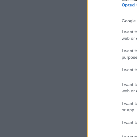
Opted 
Google 
I want t
A t
web or d
nag
I want t
min
purpose
egy
mob
I want 
csa
I want t
ter
web or d
üze
I want t
or app.
197
izr
I want t
meg
I want t