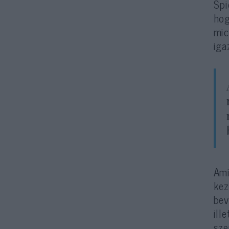
Spi
hog
mic
iga
Ami
kez
bev
ill
sze