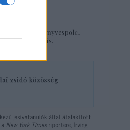
vát.
öt pontból álló
micva: zsidó könyvespolc,
ás), tfilinrakás.
dai zsidó közösség
ezű jesivatanulók által átalakított
, a
New York Times
riportere, Irving