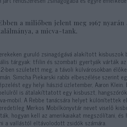
 járt rendszeresen zsinagógába és egyre emelkede
Ebben a miliőben jelent meg 1967 nyarán
találmánya, a micva-tank.
erekeken guruló zsinagógává alakított kisbuszok 
uális tárgyak: tfilin és szombati gyertyák várták 
2-ben született meg, a távoli külvárosokban élőke
mán. Simcha Piekarski rabbi elbeszélése szerint 
épzelést egy helyi hászid üzletember, Aaron Klein
belülről is átalakíttatott egy kisbuszt, hangszórók
va-mobil. A Rebbe tanácsára helyet különítettek el
eredetileg Merkos Mobilkönyvtár nevet viselő kisb
ták, hogyan kell az amerikaiakat megszólítani, és
ni a vallástól eltávolodott zsidók számára.