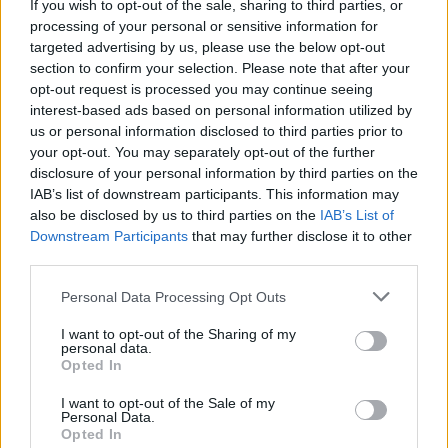
„azonnali lépéseket” tesz a helyzet
If you wish to opt-out of the sale, sharing to third parties, or
tisztázására.
processing of your personal or sensitive information for
targeted advertising by us, please use the below opt-out
section to confirm your selection. Please note that after your
opt-out request is processed you may continue seeing
Durov a testvérével, Nyikolajjal
interest-based ads based on personal information utilized by
us or personal information disclosed to third parties prior to
együtt 2013-ban indította el a
your opt-out. You may separately opt-out of the further
Telegramot, és az alkalmazás ma
disclosure of your personal information by third parties on the
IAB’s list of downstream participants. This information may
már mintegy 900 millió aktív
also be disclosed by us to third parties on the
IAB’s List of
felhasználóval büszkélkedhet.
Downstream Participants
that may further disclose it to other
third parties.
Please note that this website/app uses one or more Google
Personal Data Processing Opt Outs
A Telegram végponttól végpontig titkosított
services and may gather and store information including but
üzenetküldést biztosít, és lehetővé teszi a
not limited to your visit or usage behaviour. You may click to
I want to opt-out of the Sharing of my
personal data.
grant or deny consent to Google and its third-party tags to
felhasználók számára, hogy „csatornákat”
Opted In
use your data for below specified purposes in below Google
hozzanak létre a követőkkel való gyors
consent section.
I want to opt-out of the Sale of my
információmegosztásra.
Personal Data.
Opted In