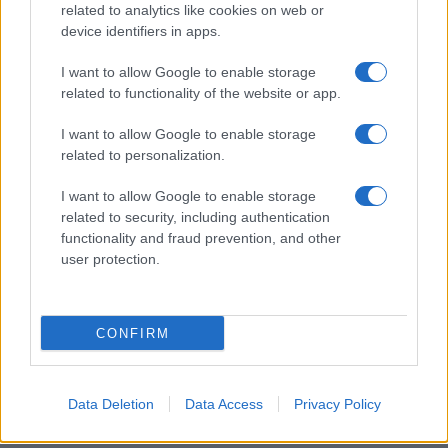
related to analytics like cookies on web or
device identifiers in apps.
Mázel tov, Salom és Menuchi!
I want to allow Google to enable storage
Megházasodott Köves Slomó rabbi
related to functionality of the website or app.
elsőszülött fia
I want to allow Google to enable storage
related to personalization.
I want to allow Google to enable storage
related to security, including authentication
functionality and fraud prevention, and other
user protection.
CONFIRM
Data Deletion
Data Access
Privacy Policy