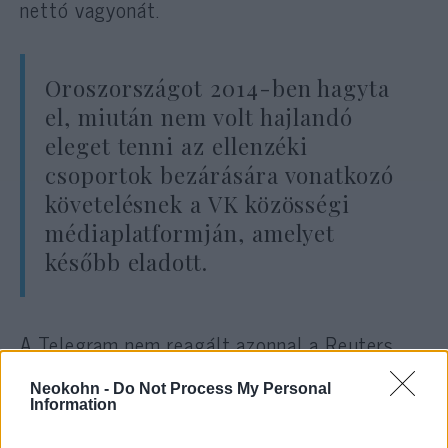
nettó vagyonát.
Oroszországot 2014-ben hagyta
el, miután nem volt hajlandó
eleget tenni az ellenzéki
csoportok bezárására vonatkozó
követelésnek a VK közösségi
médiaplatformján, amelyet
később eladott.
A Telegram nem reagált azonnal a Reuters
megkeresésére.
Neokohn -
Do Not Process My Personal
Information
A franciaországi orosz nagykövetség