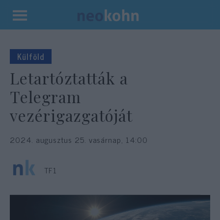
Kilépés
a
tartalomba
Külföld
Letartóztatták a
Telegram
vezérigazgatóját
2024. augusztus 25. vasárnap, 14:00
TF1